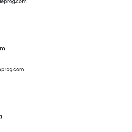
bleprog.com
am
eprog.com
a