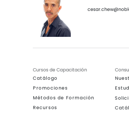
cesar.chew@nobl
Cursos de Capacitación
Consu
Catálogo
Nues
Promociones
Estu
Métodos de Formación
Solic
Recursos
Catá