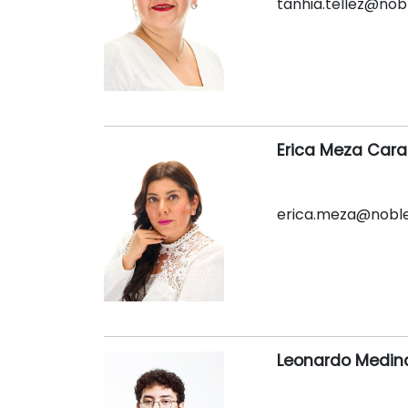
tanhia.tellez@no
Erica Meza Car
erica.meza@nobl
Leonardo Medin