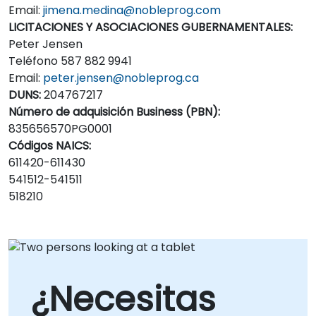
Email:
jimena.medina@nobleprog.com
LICITACIONES Y ASOCIACIONES GUBERNAMENTALES:
Peter Jensen
Teléfono 587 882 9941
Email:
peter.jensen@nobleprog.ca
DUNS:
204767217
Número de adquisición Business (PBN):
835656570PG0001
Códigos NAICS:
611420-611430
541512-541511
518210
¿Necesitas