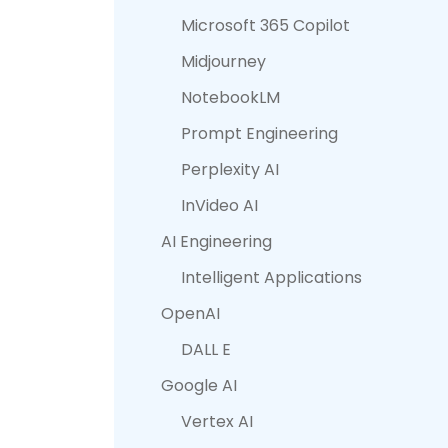
Microsoft 365 Copilot
Midjourney
NotebookLM
Prompt Engineering
Perplexity AI
InVideo AI
AI Engineering
Intelligent Applications
OpenAI
DALL E
Google AI
Vertex AI