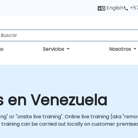
English
+5
no
Servicios
Nosotros
s en Venezuela
ning" or "onsite live training". Online live training (aka "rem
ve training can be carried out locally on customer premise