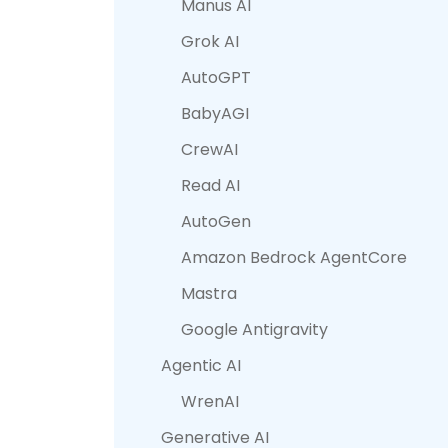
Manus AI
Grok AI
AutoGPT
BabyAGI
CrewAI
Read AI
AutoGen
Amazon Bedrock AgentCore
Mastra
Google Antigravity
Agentic AI
WrenAI
Generative AI