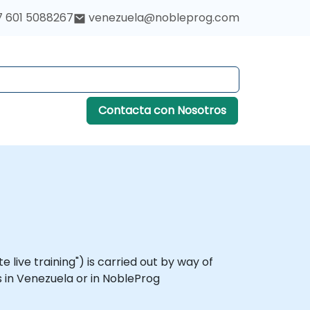
7 601 5088267
venezuela@nobleprog.com
Contacta con Nosotros
ote live training") is carried out by way of
s in Venezuela or in NobleProg