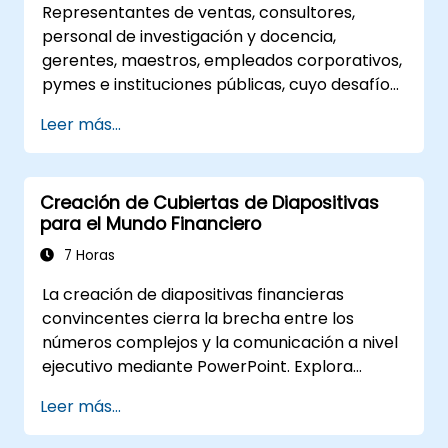
Representantes de ventas, consultores,
personal de investigación y docencia,
gerentes, maestros, empleados corporativos,
pymes e instituciones públicas, cuyo desafío
es presentarse ante un grupo, captar su
Leer más...
atención y despertar interés.
Creación de Cubiertas de Diapositivas
para el Mundo Financiero
7 Horas
La creación de diapositivas financieras
convincentes cierra la brecha entre los
números complejos y la comunicación a nivel
ejecutivo mediante PowerPoint. Explora
estrategias de diseño que abarcan la
Leer más...
estructuración de las diapositivas,
visualizaciones con mapas de árbol y gráficos