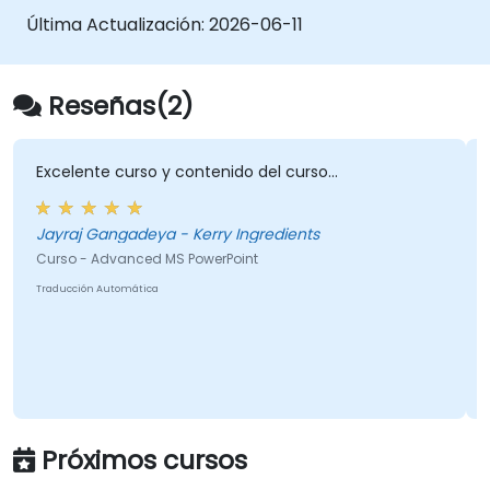
solares, diseños de gráficos presupuestarios e
Última Actualización:
2026-06-11
informes simplificados que destacan las
métricas financieras clave. Guía a los
participantes para dominar la integración
Reseñas(2)
con Excel para datos dinámicos, enfatizar
selectivamente ciertos números y contar
historias financieras con confianza que
Excelente curso y contenido del curso...
obtengan la aprobación de los interesados.
Jayraj Gangadeya - Kerry Ingredients
Curso - Advanced MS PowerPoint
Traducción Automática
Próximos cursos