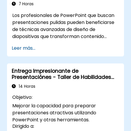
complementos como Office Timeline y Poll
7 Horas
Everywhere, agilizando la producción de
Los profesionales de PowerPoint que buscan
presentaciones complejas, optimizando
presentaciones pulidas pueden beneficiarse
ciclos de revisión y entregando
de técnicas avanzadas de diseño de
presentaciones empresariales de alto
diapositivas que transforman contenido
impacto.
básico en historias visuales. Este curso
Leer más...
profundiza en los principios fundamentales de
la composición de diapositivas, la creación de
gráficos e infografías, y la edición de
Entrega Impresionante de
imágenes, al tiempo que desarrolla
Presentaciónes - Taller de Habilidades
habilidades prácticas para distribuir
Sociales
elementos visualmente, resaltar información
14 Horas
clave y personalizar el entorno de trabajo. Los
Objetivo:
profesionales se llevan estrategias
Mejorar la capacidad para preparar
accionables para crear diapositivas limpias y
presentaciones atractivas utilizando
atractivas y ofrecer presentaciones con
PowerPoint y otras herramientas.
confianza mediante técnicas estructuradas
Dirigido a:
de oratoria pública.