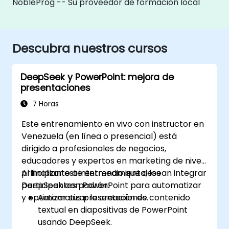
NobleProg -- Su proveedor de formación local
Descubra nuestros cursos
DeepSeek y PowerPoint: mejora de
presentaciones
7 Horas
Este entrenamiento en vivo con instructor en
Venezuela (en línea o presencial) está
dirigido a profesionales de negocios,
educadores y expertos en marketing de nivel
principiante a intermedio que desean integrar
Al finalizar este entrenamiento, los
DeepSeek con PowerPoint para automatizar
participantes podrán:
y optimizar sus presentaciones.
Automatizar la creación de contenido
textual en diapositivas de PowerPoint
usando DeepSeek.