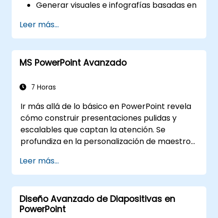
Generar visuales e infografías basadas en
datos impulsados por modelos de
Leer más...
DeepSeek.
Utilizar IA para resumir informes extensos
y convertirlos en diapositivas listas para
MS PowerPoint Avanzado
presentar.
Integrar DeepSeek con PowerPoint para
presentaciones dinámicas y fluidas.
7 Horas
Ir más allá de lo básico en PowerPoint revela
cómo construir presentaciones pulidas y
escalables que captan la atención. Se
profundiza en la personalización de maestros
diapositivas y maletines, creación de
Leer más...
plantillas, uso de SmartArt para mapeo visual
de procesos e integración avanzada con
Excel para dashboards con datos vinculados
Diseño Avanzado de Diapositivas en
en vivo y gráficos. equipa a los profesionales
PowerPoint
con flujos de trabajo avanzados mediante