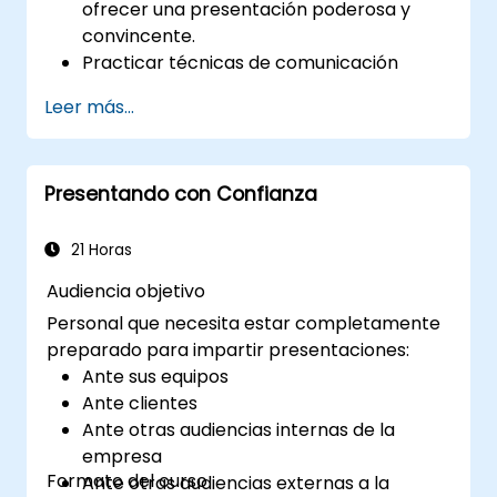
ofrecer una presentación poderosa y
convincente.
Practicar técnicas de comunicación
efectivas para mejorar una presentación.
Leer más...
Preparar diapositivas de PowerPoint que
complementen y fortalezcan una
presentación.
Presentando con Confianza
Crear una conexión con la audiencia que
facilite la confianza y permita vender una
idea, propuesta, producto o servicio.
21 Horas
Audiencia objetivo
Personal que necesita estar completamente
preparado para impartir presentaciones:
Ante sus equipos
Ante clientes
Ante otras audiencias internas de la
empresa
Formato del curso
Ante otras audiencias externas a la