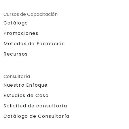
habilidades de habla en público
dentro del desarrollo personal y
Cursos de Capacitación
profesional del individuo.
Detalles Específicos:
Catálogo
Número de asistentes objetivo: 15-20
Promociones
personas.
Duración total diaria: 7 horas + 1 hora
Métodos de Formación
de almuerzo.
Recursos
Configuración del aula: Disposición
para clase y presentaciones.
Metodologías:
Consultoría
Capacitación dirigida por el
instructor.
Nuestro Enfoque
Juegos de roles (role-playing).
Estudios de Caso
Juegos para fortalecer la
personalidad y la confianza.
Solicitud de consultoría
Devolución demostrativa y entrega
Catálogo de Consultoría
real de ideas en un foro público.
Hardware y Equipamiento Necesario