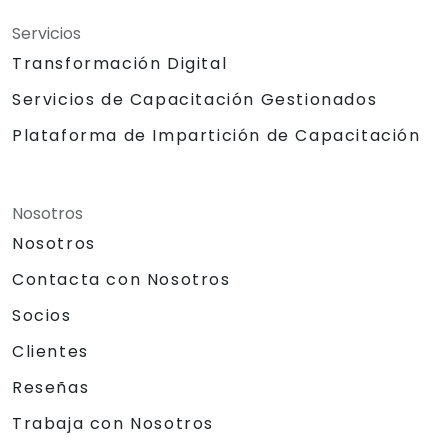
Proyector.
Servicios
Laptop adicional para las
presentaciones del segundo día.
Transformación Digital
Pizarra blanca con materiales de
Servicios de Capacitación Gestionados
escritura.
Insumos de escritura para los
Plataforma de Impartición de Capacitación
participantes.
Sistema de sonido/micrófono de
solapa (lapel mic).
Nosotros
Bloques de construcción
Nosotros
grandes/LEGO.
Chocolates y otros obsequios para
Contacta con Nosotros
las actividades.
Socios
Certificado de logro/finalización.
Premios para los mejores performers
Clientes
(3 premios).
Reseñas
Trabaja con Nosotros