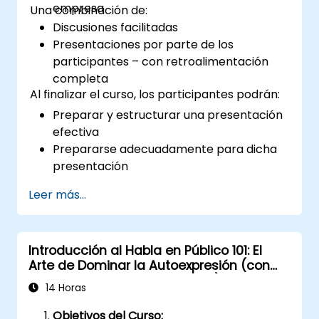
empresa
Una combinación de:
Discusiones facilitadas
Presentaciones por parte de los
participantes – con retroalimentación
completa
Al finalizar el curso, los participantes podrán:
Preparar y estructurar una presentación
efectiva
Prepararse adecuadamente para dicha
presentación
Impartir esa presentación con confianza
Leer más...
Utilizar diversos apoyos visuales que un
presentador podría elegir para crear una
exposición estimulante
Introducción al Habla en Público 101: El
Abordar los diferentes tipos de personas
Arte de Dominar la Autoexpresión (con
con las que se encontrará durante sus
Relevancia en Redes Sociales)
presentaciones
14 Horas
Objetivos del Curso: