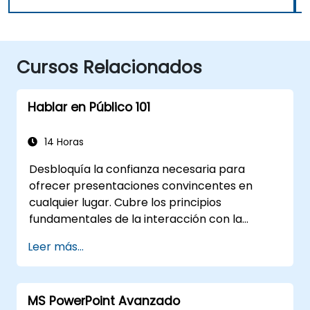
Cursos Relacionados
Hablar en Público 101
14 Horas
Desbloquía la confianza necesaria para
ofrecer presentaciones convincentes en
cualquier lugar. Cubre los principios
fundamentales de la interacción con la
audiencia, la proyección vocal y el superación
Leer más...
del miedo al escenario mediante la práctica
en contextos reales. Guía a los participantes
por la estructuración de aperturas
MS PowerPoint Avanzado
impactantes, la construcción de contenido