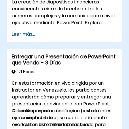
La creación de diapositivas financieras
convincentes cierra la brecha entre los
números complejos y la comunicación a nivel
ejecutivo mediante PowerPoint. Explora
estrategias de diseño que abarcan la
Leer más...
estructuración de las diapositivas,
visualizaciones con mapas de árbol y gráficos
solares, diseños de gráficos presupuestarios e
Entregar una Presentación de PowerPoint
informes simplificados que destacan las
que Venda - 3 Días
métricas financieras clave. Guía a los
participantes para dominar la integración
21 Horas
con Excel para datos dinámicos, enfatizar
En esta formación en vivo dirigida por un
selectivamente ciertos números y contar
instructor en Venezuela, los participantes
historias financieras con confianza que
aprenderán cómo preparar y entregar una
obtengan la aprobación de los interesados.
presentación convincente con PowerPoint.
Desde la preparación técnica hasta la
Al finalizar esta formación, los participantes
ejecución habilidosa, se cubre cada punto
serán capaces de:
esencial en este taller interactivo.
Aplicar la mentalidad adecuada para