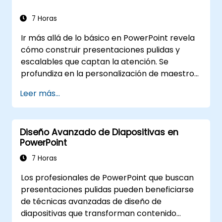
persuasivo, el dominio del diseño de
diapositivas y el cierre con autoridad.
7 Horas
Proporciona a los conferencistas y líderes de
Ir más allá de lo básico en PowerPoint revela
equipo técnicas para manejar los nervios, leer
cómo construir presentaciones pulidas y
la dinámica del público y mantener la
escalables que captan la atención. Se
energía, además de marcos para el
profundiza en la personalización de maestros
seguimiento posterior a la presentación.
diapositivas y maletines, creación de
Construye una habilidad duradera en la
Leer más...
plantillas, uso de SmartArt para mapeo visual
comunicación profesional.
de procesos e integración avanzada con
Excel para dashboards con datos vinculados
Diseño Avanzado de Diapositivas en
en vivo y gráficos. equipa a los profesionales
PowerPoint
con flujos de trabajo avanzados mediante
complementos como Office Timeline y Poll
7 Horas
Everywhere, agilizando la producción de
Los profesionales de PowerPoint que buscan
presentaciones complejas, optimizando
presentaciones pulidas pueden beneficiarse
ciclos de revisión y entregando
de técnicas avanzadas de diseño de
presentaciones empresariales de alto
diapositivas que transforman contenido
impacto.