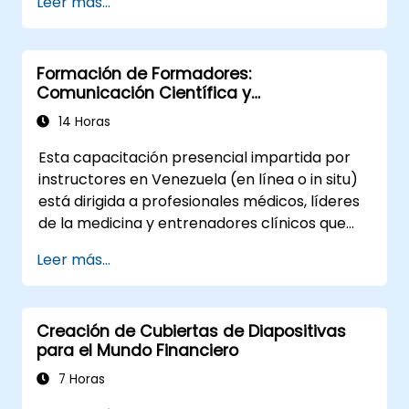
Leer más...
expertas, negociar exitosamente las mejores
el impacto colaborativo dentro de redes
condiciones o generar sistemáticamente
organizacionales complejas.
valor para los accionistas, este programa
Formación de Formadores:
brinda la precisión conductual y alineación
Comunicación Científica y
estratégica necesarias para lograr un
Presentaciones de Alto Impacto para
impacto medible.
14 Horas
Profesionales Médicos
Esta capacitación presencial impartida por
instructores en Venezuela (en línea o in situ)
está dirigida a profesionales médicos, líderes
de la medicina y entrenadores clínicos que
desean fortalecer sus habilidades de
Leer más...
presentación, comunicación asertiva,
influencia entre pares y capacidad de narrar
historias científicas en entornos médicos de
Creación de Cubiertas de Diapositivas
alto riesgo.
para el Mundo Financiero
7 Horas