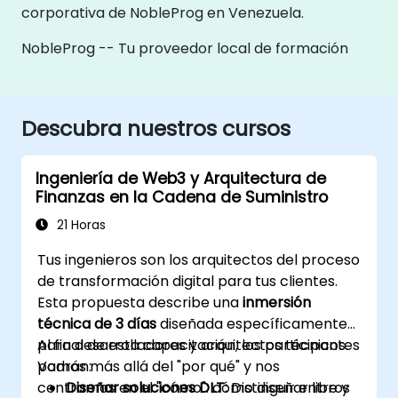
corporativa de NobleProg en Venezuela.
NobleProg -- Tu proveedor local de formación
Descubra nuestros cursos
Ingeniería de Web3 y Arquitectura de
Finanzas en la Cadena de Suministro
21 Horas
Tus ingenieros son los arquitectos del proceso
de transformación digital para tus clientes.
Esta propuesta describe una
inmersión
técnica de 3 días
diseñada específicamente
para desarrolladores y arquitectos técnicos.
Al final de esta capacitación, los participantes
Vamos más allá del "por qué" y nos
podrán:
centramos en el "cómo": cómo diseñar libros
Diseñar soluciones DLT:
Distinguir entre y