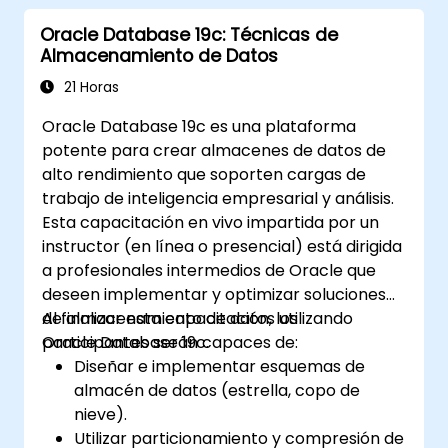
Oracle Database 19c: Técnicas de
Almacenamiento de Datos
21 Horas
Oracle Database 19c es una plataforma
potente para crear almacenes de datos de
alto rendimiento que soporten cargas de
trabajo de inteligencia empresarial y análisis.
Esta capacitación en vivo impartida por un
instructor (en línea o presencial) está dirigida
a profesionales intermedios de Oracle que
deseen implementar y optimizar soluciones
de almacenamiento de datos utilizando
Al finalizar esta capacitación, los
Oracle Database 19c.
participantes serán capaces de:
Diseñar e implementar esquemas de
almacén de datos (estrella, copo de
nieve).
Utilizar particionamiento y compresión de