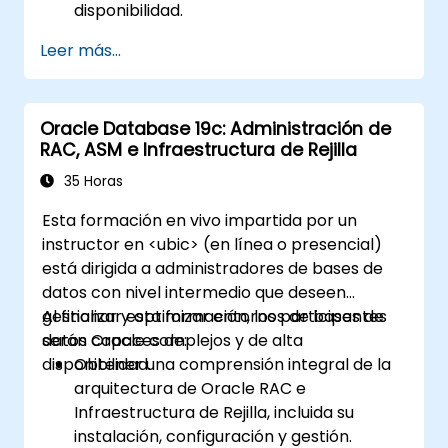
disponibilidad.
Adquirir experiencia práctica en la
Leer más...
configuración y gestión de bases de datos
de respaldo físicas y lógicas, incluido Data
Guard broker.
Oracle Database 19c: Administración de
Desarrollar habilidades prácticas en la
RAC, ASM e Infraestructura de Rejilla
monitorización, resolución de problemas
y optimización de entornos de Data
35 Horas
Guard para lograr un rendimiento óptimo.
Esta formación en vivo impartida por un
Conocer características avanzadas
instructor en <ubic> (en línea o presencial)
como Active Data Guard, Data Guard con
está dirigida a administradores de bases de
RAC y el aseguramiento de las
datos con nivel intermedio que deseen
comunicaciones de Data Guard.
gestionar y optimizar entornos de bases de
Al finalizar esta formación, los participantes
Aplicar las mejores prácticas para la
datos Oracle complejos y de alta
serán capaces de:
planificación de recuperación ante
disponibilidad.
Obtener una comprensión integral de la
desastres, garantizar la consistencia de
arquitectura de Oracle RAC e
los datos y automatizar las operaciones
Infraestructura de Rejilla, incluida su
de Data Guard.
instalación, configuración y gestión.