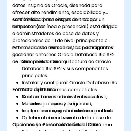
Monitorear y solucionar problemas de
datos insignia de Oracle, diseñada para
rendimiento mediante vistas de
ofrecer alto rendimiento, escalabilidad y
rendimiento dinámicas, seguimiento de
confiabilidad para cargas de trabajo
Esta formación en vivo impartida por un
SQL (SQL tracing) y planes de ejecución.
empresariales.
instructor (en línea o presencial) está dirigida
Planificar y ejecutar la
a administradores de base de datos y
transición/migración desde la versión 11g
profesionales de TI de nivel principiante e
hacia la 19c utilizando rutas y
intermedio que deseen instalar, configurar y
Al finalizar esta formación, los participantes
herramientas de actualización admitidas.
gestionar entornos Oracle Database 19c SE2
podrán:
de manera efectiva.
Comprender la arquitectura de Oracle
Database 19c SE2 y sus componentes
principales.
Instalar y configurar Oracle Database 19c
Formato del Curso
SE2 en plataformas compatibles.
Realizar tareas administrativas clave,
Conferencia interactiva y discusión.
incluidas la copia de seguridad,
Muchos ejercicios y práctica.
recuperación y gestión de la seguridad.
Implementación práctica en un entorno
Optimizar el rendimiento de la base de
de laboratorio en vivo.
Opciones de Personalización del Curso
datos y monitorear la salud del sistema