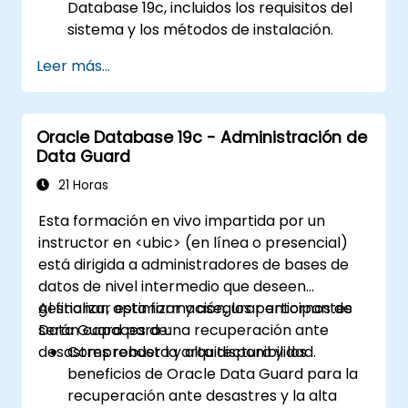
Database 19c, incluidos los requisitos del
sistema y los métodos de instalación.
Adquirir habilidades prácticas para
Leer más...
instalar Oracle Database 19c y Oracle
Grid Infrastructure, incluyendo la
configuración de redes, almacenamiento
Oracle Database 19c - Administración de
y seguridad.
Data Guard
Aprender el proceso completo de
actualización a Oracle Database 19c,
21 Horas
desde la planificación previa hasta la
Esta formación en vivo impartida por un
validación posterior a la actualización.
instructor en <ubic> (en línea o presencial)
Desarrollar habilidades de resolución de
está dirigida a administradores de bases de
problemas para gestionar incidencias
datos de nivel intermedio que deseen
comunes durante la instalación y la
gestionar, optimizar y asegurar entornos de
Al finalizar esta formación, los participantes
actualización.
Data Guard para una recuperación ante
serán capaces de:
Aplicar las mejores prácticas de
desastres robusta y alta disponibilidad.
Comprender la arquitectura y los
instalación y actualización de Oracle
beneficios de Oracle Data Guard para la
Database para garantizar un despliegue
recuperación ante desastres y la alta
fluido y exitoso.