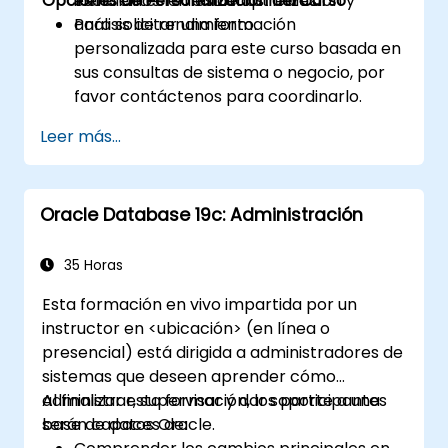
Opciones de Personalización del Curso
ineficientes en entornos reales.
escenarios reales de optimización y
análisis de rendimiento.
Para solicitar una formación
personalizada para este curso basada en
sus consultas de sistema o negocio, por
favor contáctenos para coordinarlo.
Leer más...
Oracle Database 19c: Administración
35 Horas
Esta formación en vivo impartida por un
instructor en <ubicación> (en línea o
presencial) está dirigida a administradores de
sistemas que deseen aprender cómo
administrar, supervisar y dar soporte a una
Al finalizar esta formación, los participantes
base de datos Oracle.
serán capaces de: