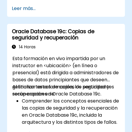
Desarrollar habilidades prácticas en la
Leer más...
gestión de Gestión Automática del
Almacenamiento (ASM), incluida la
administración de grupos de discos,
Oracle Database 19c: Copias de
optimización de instancias y copia de
seguridad y recuperación
seguridad/recuperación.
Aprender técnicas avanzadas de ajuste
14 Horas
de rendimiento de RAC, configuraciones
Esta formación en vivo impartida por un
de recuperación ante desastres y
instructor en <ubicación> (en línea o
mejores prácticas para alta
presencial) está dirigida a administradores de
disponibilidad.
bases de datos principiantes que deseen
Adquirir habilidades de resolución de
gestionar tareas de copias de seguridad y
Al finalizar esta formación, los participantes
problemas y diagnóstico para abordar
recuperación en Oracle Database 19c.
serán capaces de:
incidencias en entornos de RAC e
Comprender los conceptos esenciales de
Infraestructura de Rejilla.
las copias de seguridad y la recuperación
Comprender el proceso de aplicación de
en Oracle Database 19c, incluida la
parches y actualización de Oracle RAC e
arquitectura y los distintos tipos de fallos.
Infraestructura de Rejilla minimizando los
Adquirir experiencia práctica en la
tiempos de inactividad y manteniendo la