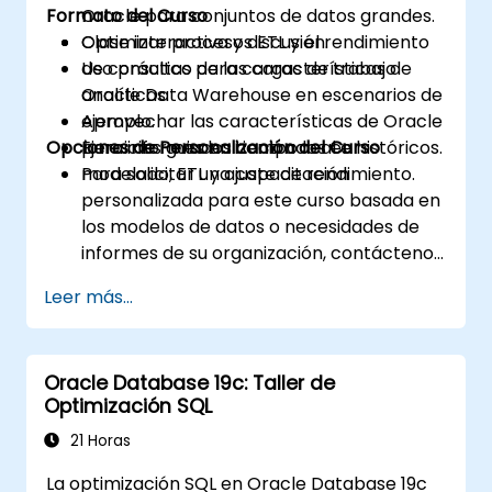
Formato del Curso
Oracle para conjuntos de datos grandes.
Optimizar procesos ETL y el rendimiento
Clase interactiva y discusión.
de consultas para cargas de trabajo
Uso práctico de las características de
analíticas.
Oracle Data Warehouse en escenarios de
Aprovechar las características de Oracle
ejemplo.
Opciones de Personalización del Curso
para informes en tiempo real e históricos.
Ejercicios guiados centrados en
modelado, ETL y ajuste de rendimiento.
Para solicitar una capacitación
personalizada para este curso basada en
los modelos de datos o necesidades de
informes de su organización, contáctenos
para coordinarlo.
Leer más...
Oracle Database 19c: Taller de
Optimización SQL
21 Horas
La optimización SQL en Oracle Database 19c