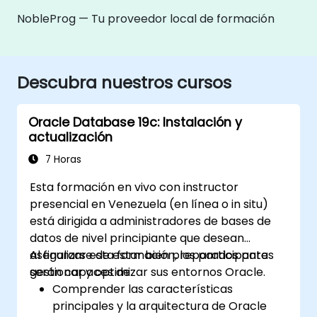
NobleProg — Tu proveedor local de formación
Descubra nuestros cursos
Oracle Database 19c: Instalación y
actualización
7 Horas
Esta formación en vivo con instructor
presencial en Venezuela (en línea o in situ)
está dirigida a administradores de bases de
datos de nivel principiante que desean
asegurarse de estar bien preparados para
Al finalizar esta formación, los participantes
gestionar y optimizar sus entornos Oracle.
serán capaces de:
Comprender las características
principales y la arquitectura de Oracle