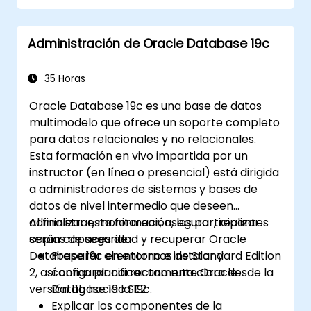
bases de datos contenedor (CDBs) y
datos y minimizando el tiempo de
bases de datos adjuntas (PDBs).
inactividad en Oracle Database 19c.
Administración de Oracle Database 19c
Desarrollar competencia en la
implementación de medidas de
seguridad, estrategias de copia de
35 Horas
seguridad y recuperación, y afinación del
Oracle Database 19c es una base de datos
rendimiento en un entorno multitenant.
multimodelo que ofrece un soporte completo
Aprender a gestionar la alta
para datos relacionales y no relacionales.
disponibilidad y la recuperación ante
Esta formación en vivo impartida por un
desastres en una arquitectura
instructor (en línea o presencial) está dirigida
multitenant, incluida la configuración de
a administradores de sistemas y bases de
Data Guard y Oracle RAC.
datos de nivel intermedio que deseen
Adquirir técnicas de resolución de
administrar, monitorear, asegurar, realizar
Al finalizar esta formación, los participantes
problemas y mejores prácticas para
copias de seguridad y recuperar Oracle
serán capaces de:
mantener un entorno de base de datos
Database 19c en entornos de Standard Edition
Preparar el entorno e instalar y
multitenant seguro, eficiente y fiable.
2, así como planificar una ruta clara desde la
configurar correctamente Oracle
versión 11g hacia la 19c.
Database 19c SE2.
Explicar los componentes de la