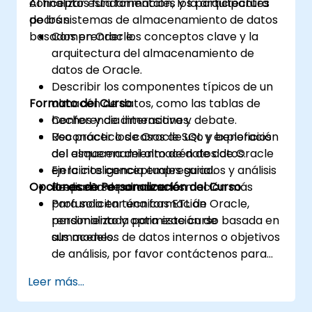
conceptos fundamentales y la arquitectura
Al finalizar esta formación, los participantes
de los sistemas de almacenamiento de datos
podrán:
basados en Oracle.
Comprender los conceptos clave y la
arquitectura del almacenamiento de
datos de Oracle.
Describir los componentes típicos de un
Formato del Curso
almacén de datos, como las tablas de
hechos y de dimensiones.
Conferencia interactiva y debate.
Reconocer los casos de uso y beneficios
Uso práctico de Oracle SQL y exploración
del almacenamiento de datos de Oracle
del esquema del almacén de datos.
en la inteligencia empresarial.
Ejercicios conceptuales guiados y análisis
Opciones de Personalización del Curso
Prepararse para una formación más
de diseño de almacenes.
profunda en técnicas ETL de Oracle,
Para solicitar una formación
rendimiento y optimización de
personalizada para este curso basada en
almacenes.
sus modelos de datos internos o objetivos
de análisis, por favor contáctenos para
coordinarlo.
Leer más...