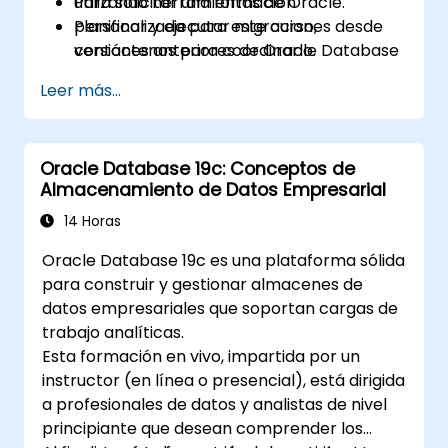
utilizando herramientas de Oracle.
Para solicitar una formación
Planificar y ejecutar migraciones desde
personalizada para este curso,
versiones anteriores de Oracle Database
contáctenos para coordinarlo.
a la 19c.
Leer más...
Oracle Database 19c: Conceptos de
Almacenamiento de Datos Empresarial
14 Horas
Oracle Database 19c es una plataforma sólida
para construir y gestionar almacenes de
datos empresariales que soportan cargas de
trabajo analíticas.
Esta formación en vivo, impartida por un
instructor (en línea o presencial), está dirigida
a profesionales de datos y analistas de nivel
principiante que desean comprender los