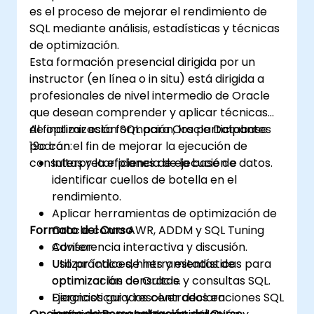
es el proceso de mejorar el rendimiento de
SQL mediante análisis, estadísticas y técnicas
de optimización.
Esta formación presencial dirigida por un
instructor (en línea o in situ) está dirigida a
profesionales de nivel intermedio de Oracle
que desean comprender y aplicar técnicas
de optimización SQL para Oracle Database
Al finalizar esta formación, los participantes
19c con el fin de mejorar la ejecución de
podrán:
consultas y la eficiencia de la base de datos.
Interpretar planes de ejecución e
identificar cuellos de botella en el
rendimiento.
Aplicar herramientas de optimización de
Formato del Curso
Oracle como AWR, ADDM y SQL Tuning
Advisor.
Conferencia interactiva y discusión.
Utilizar índices, hints y estadísticas para
Uso práctico de herramientas de
optimizar las consultas.
optimización de Oracle y consultas SQL.
Diagnosticar y resolver declaraciones SQL
Ejercicios guiados centrados en