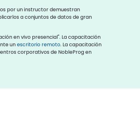
idos por un instructor demuestran
licarlos a conjuntos de datos de gran
ación en vivo presencial". La capacitación
ante un
escritorio remoto
. La capacitación
 centros corporativos de NobleProg en