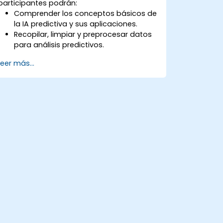
participantes podrán:
Comprender los conceptos básicos de
la IA predictiva y sus aplicaciones.
Recopilar, limpiar y preprocesar datos
para análisis predictivos.
Explorar y visualizar datos para
Leer más...
descubrir información valiosa.
Construir modelos estadísticos
básicos para realizar predicciones.
Evaluar el rendimiento de los modelos
predictivos.
Aplicar conceptos de IA predictiva a
escenarios del mundo real.