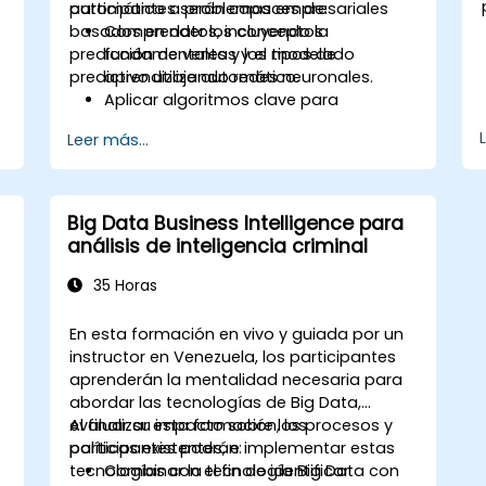
automático a problemas empresariales
participantes serán capaces de:
basados en datos, incluyendo la
Comprender los conceptos
predicción de ventas y el modelado
fundamentales y los tipos de
predictivo utilizando redes neuronales.
aprendizaje automático.
Aplicar algoritmos clave para
clasificación, regresión, agrupamiento
Leer más...
y análisis de asociación.
Realizar análisis exploratorio de datos
y preparación de datos utilizando
Python.
Big Data Business Intelligence para
Utilizar redes neuronales para tareas
análisis de inteligencia criminal
de modelado no lineal.
Implementar análisis predictivo para la
35 Horas
previsión empresarial, incluidos los
datos de ventas.
En esta formación en vivo y guiada por un
Evaluar y optimizar el rendimiento del
instructor en Venezuela, los participantes
modelo utilizando técnicas visuales y
aprenderán la mentalidad necesaria para
estadísticas.
abordar las tecnologías de Big Data,
evaluar su impacto sobre los procesos y
Al finalizar esta formación, los
políticas existentes, e implementar estas
participantes podrán:
tecnologías con el fin de identificar
Combinar la tecnología Big Data con