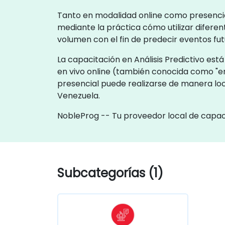
Tanto en modalidad online como presencial,
mediante la práctica cómo utilizar difere
volumen con el fin de predecir eventos fu
La capacitación en Análisis Predictivo est
en vivo online (también conocida como "e
presencial puede realizarse de manera loc
Venezuela.
NobleProg -- Tu proveedor local de capac
Subcategorías (1)