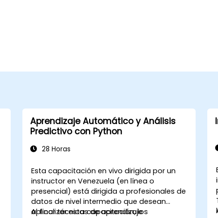
Aprendizaje Automático y Análisis
Predictivo con Python
28 Horas
Esta capacitación en vivo dirigida por un
instructor en Venezuela (en línea o
presencial) está dirigida a profesionales de
datos de nivel intermedio que desean
aplicar técnicas de aprendizaje
Al finalizar esta capacitación, los