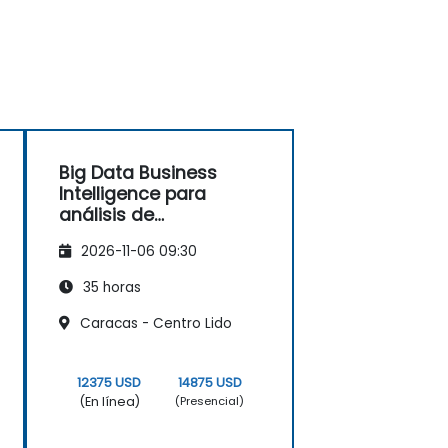
Big Data Business
Intelligence para
análisis de
inteligencia criminal
2026-11-06 09:30
35 horas
Caracas - Centro Lido
12375 USD
14875 USD
(En línea)
(Presencial)