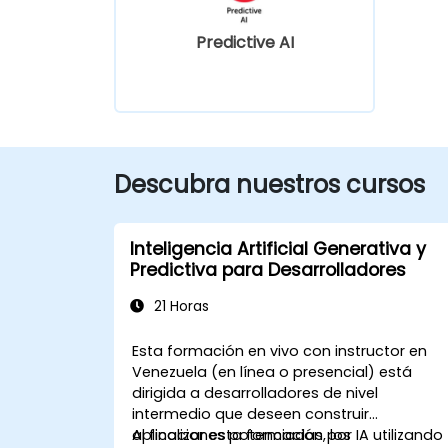
Predictive AI
Descubra nuestros cursos
Inteligencia Artificial Generativa y
Predictiva para Desarrolladores
21 Horas
Esta formación en vivo con instructor en
Venezuela (en línea o presencial) está
dirigida a desarrolladores de nivel
intermedio que deseen construir
aplicaciones potenciadas por IA utilizando
Al finalizar esta formación, los