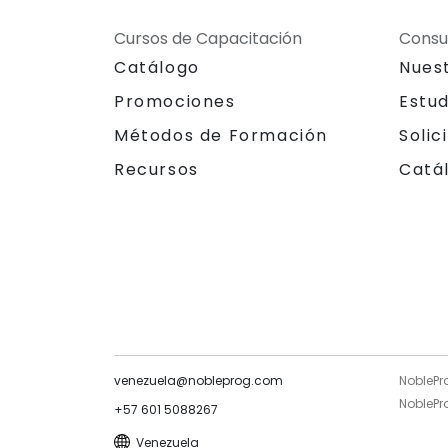
Cursos de Capacitación
Consu
Catálogo
Nues
Promociones
Estu
Métodos de Formación
Solic
Recursos
Catá
venezuela@nobleprog.com
NoblePr
NoblePro
+57 601 5088267
Venezuela