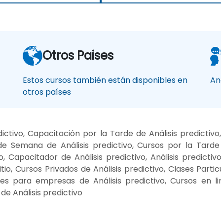
Otros Paises
Estos cursos también están disponibles en
An
otros países
ctivo, Capacitación por la Tarde de Análisis predictivo
de Semana de Análisis predictivo, Cursos por la Tarde d
vo, Capacitador de Análisis predictivo, Análisis predict
 sitio, Cursos Privados de Análisis predictivo, Clases Parti
eres para empresas de Análisis predictivo, Cursos en l
de Análisis predictivo