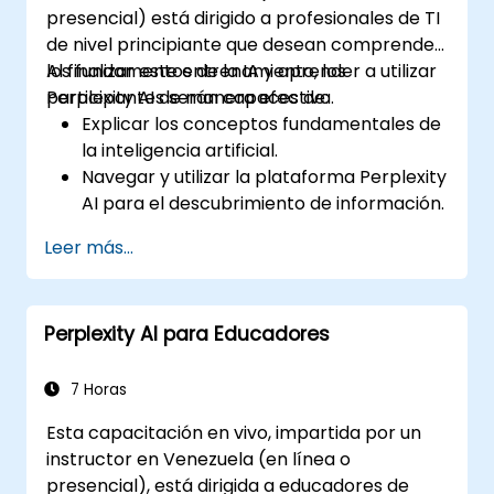
y reducir sesgos en el servicio al cliente
presencial) está dirigido a profesionales de TI
automatizado.
de nivel principiante que desean comprender
los fundamentos de la IA y aprender a utilizar
Al finalizar este entrenamiento, los
Perplexity AI de manera efectiva.
participantes serán capaces de:
Explicar los conceptos fundamentales de
la inteligencia artificial.
Navegar y utilizar la plataforma Perplexity
AI para el descubrimiento de información.
Aplicar Perplexity AI en diversos
Leer más...
escenarios del mundo real.
Comprender las consideraciones éticas y
los impactos sociales de las tecnologías
Perplexity AI para Educadores
de IA.
7 Horas
Esta capacitación en vivo, impartida por un
instructor en Venezuela (en línea o
presencial), está dirigida a educadores de