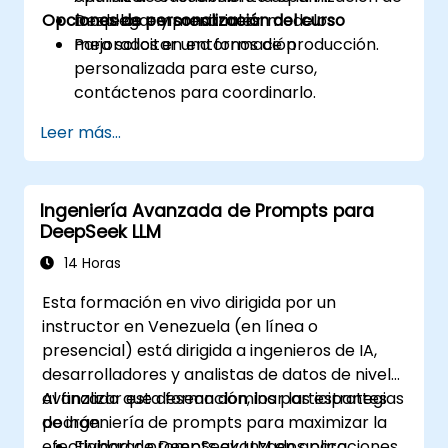
Opciones de personalización del curso
Desplegar y monitorear modelos
modelos empresariales.
mejorados en entornos de producción.
Para solicitar una formación
personalizada para este curso,
contáctenos para coordinarlo.
Leer más...
Ingeniería Avanzada de Prompts para
DeepSeek LLM
14 Horas
Esta formación en vivo dirigida por un
instructor en Venezuela (en línea o
presencial) está dirigida a ingenieros de IA,
desarrolladores y analistas de datos de nivel
avanzado que desean dominar las estrategias
Al finalizar esta formación, los participantes
de ingeniería de prompts para maximizar la
podrán:
efectividad de DeepSeek LLM en aplicaciones
Elaborar prompts avanzados para