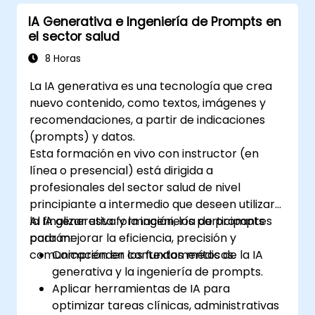
IA Generativa e Ingeniería de Prompts en
el sector salud
8 Horas
La IA generativa es una tecnología que crea
nuevo contenido, como textos, imágenes y
recomendaciones, a partir de indicaciones
(prompts) y datos.
Esta formación en vivo con instructor (en
línea o presencial) está dirigida a
profesionales del sector salud de nivel
principiante a intermedio que deseen utilizar
la IA generativa y la ingeniería de prompts
Al finalizar esta formación, los participantes
para mejorar la eficiencia, precisión y
podrán:
comunicación en contextos médicos.
Comprender los fundamentos de la IA
generativa y la ingeniería de prompts.
Aplicar herramientas de IA para
optimizar tareas clínicas, administrativas