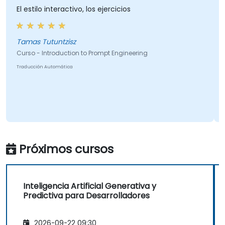
estilo interactivo, los ejercicios
Un excel
consulta
del humo
as Tutuntzisz
so - Introduction to Prompt Engineering
Ad
ucción Automática
Curso - 
Traducción
Próximos cursos
Inteligencia Artificial Generativa y
Predictiva para Desarrolladores
2026-09-22 09:30