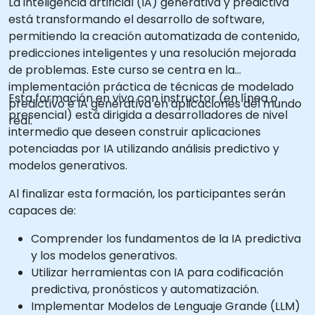
La inteligencia artificial (IA) generativa y predictiva
está transformando el desarrollo de software,
permitiendo la creación automatizada de contenido,
predicciones inteligentes y una resolución mejorada
de problemas. Este curso se centra en la
implementación práctica de técnicas de modelado
Esta formación en vivo con instructor (en línea o
predictivo e IA generativa en aplicaciones del mundo
presencial) está dirigida a desarrolladores de nivel
real.
intermedio que deseen construir aplicaciones
potenciadas por IA utilizando análisis predictivo y
modelos generativos.
Al finalizar esta formación, los participantes serán
capaces de:
Comprender los fundamentos de la IA predictiva
y los modelos generativos.
Utilizar herramientas con IA para codificación
predictiva, pronósticos y automatización.
Implementar Modelos de Lenguaje Grande (LLM)