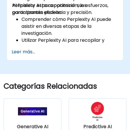
Perplexity AI para optimizar sus esfuerzos,
Al finalizar esta capacitación, los
garantizando eficiencia y precisión.
participantes podrán:
Comprender cómo Perplexity AI puede
asistir en diversas etapas de la
investigación.
Utilizar Perplexity AI para recopilar y
organizar información.
Leer más...
Mejorar su proceso de redacción
mediante ideas y sugerencias impulsadas
por inteligencia artificial.
Aplicar Perplexity AI en proyectos de
redacción académica y profesional.
Categorías Relacionadas
Generative AI
Predictive AI