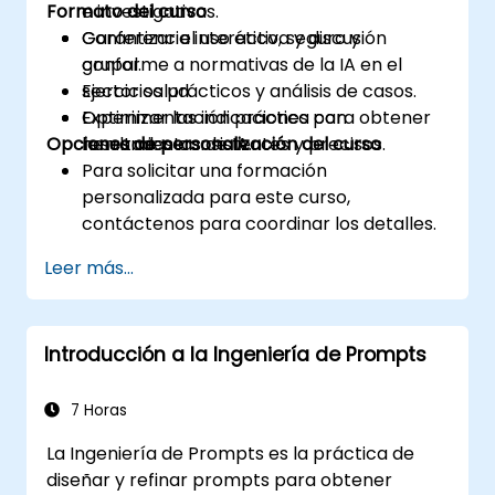
Formato del curso
e investigativas.
Garantizar el uso ético, seguro y
Conferencia interactiva y discusión
conforme a normativas de la IA en el
grupal.
sector salud.
Ejercicios prácticos y análisis de casos.
Optimizar las indicaciones para obtener
Experimentación práctica con
Opciones de personalización del curso
resultados consistentes y precisos.
herramientas de IA.
Para solicitar una formación
personalizada para este curso,
contáctenos para coordinar los detalles.
Leer más...
Introducción a la Ingeniería de Prompts
7 Horas
La Ingeniería de Prompts es la práctica de
diseñar y refinar prompts para obtener