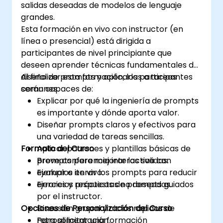
salidas deseadas de modelos de lenguaje
grandes.
Esta formación en vivo con instructor (en
línea o presencial) está dirigida a
participantes de nivel principiante que
deseen aprender técnicas fundamentales de
diseño de prompts y aplicarlas a tareas
Al finalizar esta formación, los participantes
comunes.
serán capaces de:
Explicar por qué la ingeniería de prompts
es importante y dónde aporta valor.
Diseñar prompts claros y efectivos para
una variedad de tareas sencillas.
Formato del Curso
Aplicar patrones y plantillas básicas de
prompts para mejorar las salidas.
Breve conferencia interactiva con
Evaluar e iterar los prompts para reducir
ejemplos en vivo.
errores y respuestas no deseadas.
Ejercicios prácticos de prompts guiados
por el instructor.
Opciones de Personalización del Curso
Discusión grupal y ciclos rápidos de
retroalimentación.
Para solicitar una formación