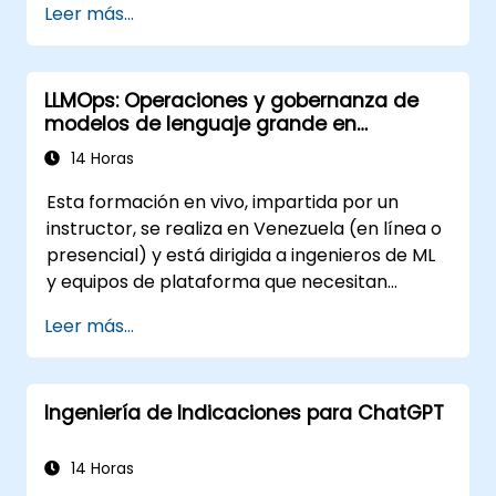
Leer más...
automatizada de contenido audiovisual.
Crear videos de calidad profesional
utilizando plantillas basadas en IA.
LLMOps: Operaciones y gobernanza de
Optimizar flujos de trabajo potenciados
modelos de lenguaje grande en
por IA para aumentar la productividad en
producción
la producción de video.
14 Horas
Esta formación en vivo, impartida por un
instructor, se realiza en Venezuela (en línea o
presencial) y está dirigida a ingenieros de ML
y equipos de plataforma que necesitan
construir pipelines operativos robustos para
Leer más...
aplicaciones potenciadas por LLM a gran
escala.
Ingeniería de Indicaciones para ChatGPT
14 Horas