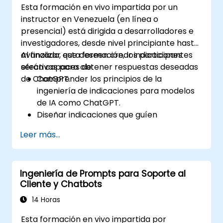
Esta formación en vivo impartida por un
instructor en Venezuela (en línea o
presencial) está dirigida a desarrolladores e
investigadores, desde nivel principiante hasta
avanzado, que deseen crear indicaciones
Al finalizar esta formación, los participantes
efectivas para obtener respuestas deseadas
serán capaces de:
de ChatGPT.
Comprender los principios de la
ingeniería de indicaciones para modelos
de IA como ChatGPT.
Diseñar indicaciones que guíen
eficazmente a la IA para producir los
Leer más...
resultados deseados.
Aplicar consideraciones éticas al
elaborar indicaciones.
Ingeniería de Prompts para Soporte al
Anticiparse y adaptarse al paisaje en
Cliente y Chatbots
evolución de las interacciones con IA.
14 Horas
Esta formación en vivo impartida por