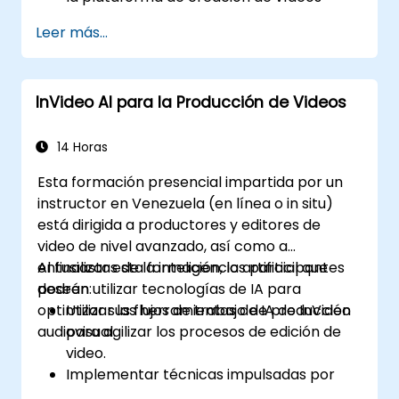
impulsada por IA de InVideo.
Leer más...
Mejorar las estrategias de redes sociales
con contenido de vídeo generado por
inteligencia artificial.
InVideo AI para la Producción de Videos
Analizar y optimizar el compromiso con
los vídeos utilizando los conocimientos
proporcionados por la IA.
14 Horas
Esta formación presencial impartida por un
instructor en Venezuela (en línea o in situ)
está dirigida a productores y editores de
video de nivel avanzado, así como a
entusiastas de la inteligencia artificial que
Al finalizar esta formación, los participantes
deseen utilizar tecnologías de IA para
podrán:
optimizar sus flujos de trabajo de producción
Utilizar las herramientas de IA de InVideo
audiovisual.
para agilizar los procesos de edición de
video.
Implementar técnicas impulsadas por
inteligencia artificial para la creación