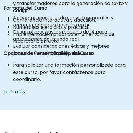
y transformadores para la generación de texto y
Formato del Curso
código.
Aplicar pronósticos de series temporales y
Conferencia interactiva y discusión.
recomendaciones basadas en IA.
Numerosos ejercicios y práctica.
Desarrollar y ajustar modelos de IA para
Implementación práctica en un entorno de
aplicaciones del mundo real.
laboratorio en vivo.
Evaluar consideraciones éticas y mejores
Opciones de Personalización del Curso
prácticas en el despliegue de IA.
Para solicitar una formación personalizada para
este curso, por favor contáctenos para
coordinarlo.
Leer más