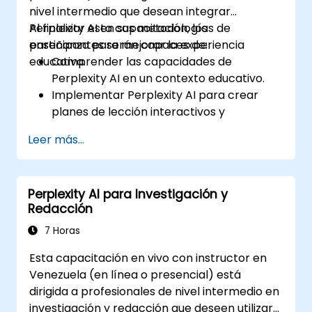
nivel intermedio que desean integrar
Perplexity AI en sus metodologías de
Al finalizar esta capacitación, los
enseñanza para mejorar la experiencia
participantes serán capaces de:
educativa.
Comprender las capacidades de
Perplexity AI en un contexto educativo.
Implementar Perplexity AI para crear
planes de lección interactivos y
atractivos.
Leer más...
Utilizar Perplexity AI para evaluaciones
estudiantiles y retroalimentación.
Explorar el potencial de la IA en el
Perplexity AI para Investigación y
aprendizaje personalizado.
Redacción
7 Horas
Esta capacitación en vivo con instructor en
Venezuela (en línea o presencial) está
dirigida a profesionales de nivel intermedio en
investigación y redacción que deseen utilizar