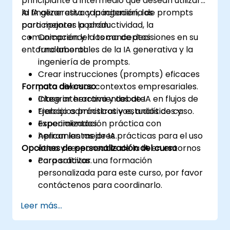
principiante a intermedio que desean utilizar
la IA generativa y la ingeniería de prompts
Al finalizar esta capacitación, los
para mejorar la productividad, la
participantes podrán:
comunicación y la toma de decisiones en su
Comprender los conceptos
entorno laboral.
fundamentales de la IA generativa y la
ingeniería de prompts.
Crear instrucciones (prompts) eficaces
Formato del curso
para diversos contextos empresariales.
Integrar herramientas de IA en flujos de
Clase interactiva y debate.
trabajo administrativos, analíticos y
Ejercicios prácticos y estudios de caso.
especializados.
Experimentación práctica con
Aplicar las mejores prácticas para el uso
herramientas de IA.
Opciones de personalización del curso
ético y responsable de la IA en entornos
corporativos.
Para solicitar una formación
personalizada para este curso, por favor
contáctenos para coordinarlo.
Leer más...