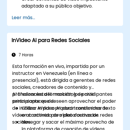
adaptado a su público objetivo.
Implementar estrategias para
Leer más...
incrementar la interacción y retención
del espectador.
Analizar métricas de rendimiento para
InVideo AI para Redes Sociales
refinar las estrategias de marketing de
video.
7 Horas
Esta formación en vivo, impartida por un
instructor en Venezuela (en línea o
presencial), está dirigida a gerentes de redes
sociales, creadores de contenido y
profesionales del marketing de nivel
Al finalizar esta formación, los participantes
principiante que deseen aprovechar el poder
serán capaces de:
de InVideo AI para producir contenidos de
Utilizar InVideo AI para transformar texto
vídeo atractivos para plataformas de redes
en contenido de vídeo cautivador.
sociales.
Navegar y sacar el máximo provecho de
la plataforma de creación de vídeos