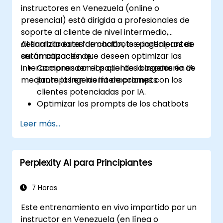
instructores en Venezuela (online o
presencial) está dirigida a profesionales de
soporte al cliente de nivel intermedio,
desarrolladores de chatbots e ingenieros de
Al finalizar esta formación, los participantes
automatización que deseen optimizar las
serán capaces de:
interacciones con los clientes basadas en IA
Comprender el papel de la ingeniería de
mediante la ingeniería de prompts.
prompts en las interacciones con los
clientes potenciadas por IA.
Optimizar los prompts de los chatbots
para mejorar el engagement y la
Leer más...
satisfacción del usuario.
Utilizar modelos de IA de manera eficaz
para gestionar consultas de clientes y
Perplexity AI para Principiantes
automatizar respuestas.
Diseñar prompts para flujos de trabajo
complejos, escalaciones y resolución de
7 Horas
problemas.
Este entrenamiento en vivo impartido por un
Garantizar interacciones éticas con la IA
instructor en Venezuela (en línea o