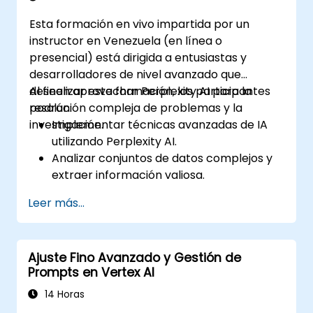
Esta formación en vivo impartida por un
instructor en Venezuela (en línea o
presencial) está dirigida a entusiastas y
desarrolladores de nivel avanzado que
deseen aprovechar Perplexity AI para la
Al finalizar esta formación, los participantes
resolución compleja de problemas y la
podrán:
investigación.
Implementar técnicas avanzadas de IA
utilizando Perplexity AI.
Analizar conjuntos de datos complejos y
extraer información valiosa.
Aplicar conceptos de IA a la resolución
Leer más...
práctica de problemas.
Integrar Perplexity AI con los flujos de
trabajo actuales de IA.
Ajuste Fino Avanzado y Gestión de
Prompts en Vertex AI
14 Horas