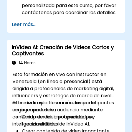
personalizada para este curso, por favor
contáctenos para coordinar los detalles.
Leer más...
InVideo AI: Creación de Videos Cortos y
Captivantes
14 Horas
Esta formación en vivo con instructor en
Venezuela (en línea o presencial) está
dirigida a profesionales de marketing digital,
influencers y estrategas de marca de nivel
intermedio que desean maximizar el
Al finalizar esta formación, los participantes
engagement de su audiencia mediante
serán capaces de:
contenido de video potenciado por
Comprender las capacidades y
inteligencia artificial.
funcionalidades de InVideo AI.
Crear contenido de video impactante