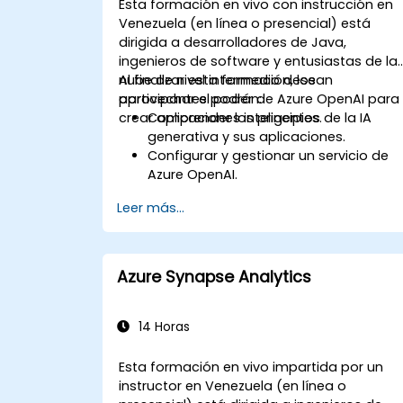
Esta formación en vivo con instrucción en
Venezuela (en línea o presencial) está
dirigida a desarrolladores de Java,
ingenieros de software y entusiastas de la
nube de nivel intermedio desean
Al finalizar esta formación, los
aprovechar el poder de Azure OpenAI para
participantes podrán:
crear aplicaciones inteligentes.
Comprender los principios de la IA
generativa y sus aplicaciones.
Configurar y gestionar un servicio de
Azure OpenAI.
Integrar los modelos de OpenAI en
Leer más...
aplicaciones Java.
Desplegar funciones impulsadas por I
dentro de aplicaciones web.
Azure Synapse Analytics
14 Horas
Esta formación en vivo impartida por un
instructor en Venezuela (en línea o