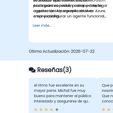
avanzado que deseen utilizar Microsoft
Al finalizar esta formación, los
Azure para construir, probar y desplegar
participantes podrán: comprender la
agentes de IA para aplicaciones
arquitectura de agentes de IA en Azure,
empresariales.
crear y configurar un agente funcional,
conectar agentes a fuentes de
Leer más...
conocimiento empresarial, evaluar y
preparar agentes para su despliegue.
Última Actualización:
2026-07-22
Reseñas(3)
el ritmo fue excelente en su
Que p
mayor parte. Michal fue muy
nosotr
bueno para mantener al público
Que nu
interesado y asegurarse de que
conoc
todos siguieran el ritmo en su
podía
mayor parte
cosa, 