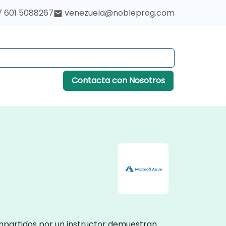
7 601 5088267
venezuela@nobleprog.com
Contacta con Nosotros
impartidos por un instructor demuestran