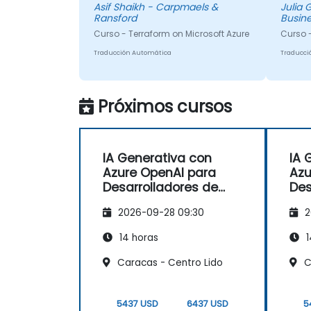
Asif Shaikh - Carpmaels &
Julia
respue
Ransford
Busine
habili
Curso - Terraform on Microsoft Azure
Curso 
desarr
Traducción Automática
Traducci
Próximos cursos
IA Generativa con
IA 
Azure OpenAI para
Azu
Desarrolladores de
Des
Java
Ja
2026-09-28 09:30
2
14 horas
1
Caracas - Centro Lido
C
5437 USD
6437 USD
5