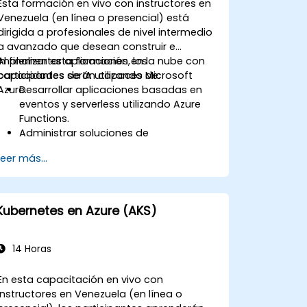
Esta formación en vivo con instructores en
Venezuela (en línea o presencial) está
dirigida a profesionales de nivel intermedio
a avanzado que desean construir e
implementar aplicaciones en la nube con
Al finalizar esta formación, los
capacidades de IA utilizando Microsoft
participantes serán capaces de:
Azure.
Desarrollar aplicaciones basadas en
eventos y serverless utilizando Azure
Functions.
Administrar soluciones de
almacenamiento de Azure y máquinas
Leer más...
virtuales.
Implementar y escalar aplicaciones
web utilizando Azure App Service y
contenedores Docker.
Kubernetes en Azure (AKS)
Integrar inteligencia artificial,
aprendizaje automático (machine
learning) y procesamiento de lenguaje
14 Horas
natural utilizando Azure AI Services.
Aprovechar GitHub Copilot para asistir
En esta capacitación en vivo con
en el desarrollo de aplicaciones en la
instructores en Venezuela (en línea o
nube impulsadas por IA.