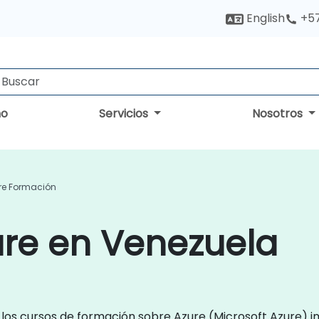
English
+5
no
Servicios
Nosotros
re Formación
ure en Venezuela
 los cursos de formación sobre Azure (Microsoft Azure) 