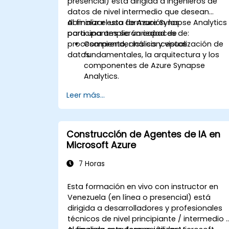
presencial) está dirigida a ingenieros de
datos de nivel intermedio que desean
dominar el uso de Azure Synapse Analytics
Al finalizar esta formación, los
para una amplia variedad de
participantes serán capaces de:
procesamiento, análisis y visualización de
Comprender los conceptos
datos.
fundamentales, la arquitectura y los
componentes de Azure Synapse
Analytics.
Crear, configurar y gestionar
Leer más...
almacenes de datos escalables
utilizando Azure Synapse.
Dominar las técnicas para ingerir,
transformar y cargar datos (ETL)
Construcción de Agentes de IA en
desde varias fuentes en Azure
Microsoft Azure
Synapse.
Optimizar el rendimiento de las
7 Horas
consultas, asegurar los datos e
integrar Azure Synapse con Power BI y
Esta formación en vivo con instructor en
otras herramientas para visualizar
Venezuela (en línea o presencial) está
datos y compartir conocimientos.
dirigida a desarrolladores y profesionales
técnicos de nivel principiante / intermedio 