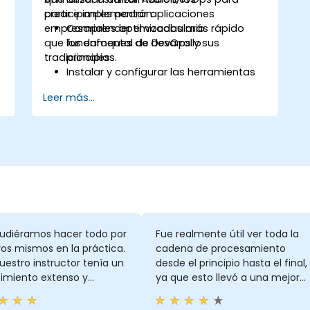
crear e implementar aplicaciones
participantes podrán:
empresariales optimizadas más rápido
Comprender el vocabulario
que los enfoques de desarrollo
fundamental de DevOps y sus
tradicionales.
principios.
Instalar y configurar las herramientas
necesarias de Azure DevOps para el
Leer más...
desarrollo de software.
Utilizar las herramientas y servicios de
Azure DevOps para adaptarse
continuamente al mercado.
Crear aplicaciones empresariales y
evaluar los procesos de desarrollo
actuales sobre las soluciones de Azure
DevOps.
Gestionar equipos con mayor
eficiencia y acelerar el tiempo de
udiéramos hacer todo por
Fue realmente útil ver toda la
implementación del software.
os mismos en la práctica.
cadena de procesamiento
Adoptar prácticas de desarrollo
estro instructor tenía un
desde el principio hasta el final,
DevOps dentro de la organización.
imiento extenso y
ya que esto llevó a una mejor
mos preguntarle cualquier
comprensión de cómo utilizar l
y siempre tenía la
tecnología, algo que no se