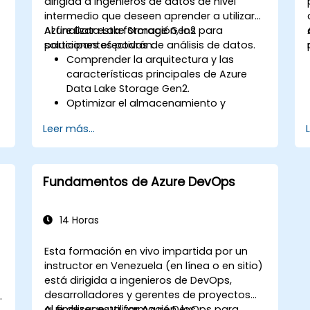
dirigida a ingenieros de datos de nivel
Crear módulos de Terraform
intermedio que deseen aprender a utilizar
reutilizables para un
Azure Data Lake Storage Gen2 para
Al finalizar esta formación, los
aprovisionamiento consistente de
soluciones efectivas de análisis de datos.
participantes podrán:
recursos.
Comprender la arquitectura y las
Aprovechar las características
características principales de Azure
avanzadas de Terraform para
Data Lake Storage Gen2.
despliegues de infraestructura
Optimizar el almacenamiento y
complejos.
acceso a los datos en función del
Leer más...
costo y el rendimiento.
Integrar Azure Data Lake Storage Gen2
con otros servicios de Azure para
análisis y procesamiento de datos.
Fundamentos de Azure DevOps
Desarrollar soluciones utilizando la API
de Azure Data Lake Storage Gen2.
Solucionar problemas comunes y
14 Horas
optimizar estrategias de
almacenamiento.
Esta formación en vivo impartida por un
instructor en Venezuela (en línea o en sitio)
está dirigida a ingenieros de DevOps,
desarrolladores y gerentes de proyectos
/
que desean utilizar Azure DevOps para
Al finalizar esta formación, los