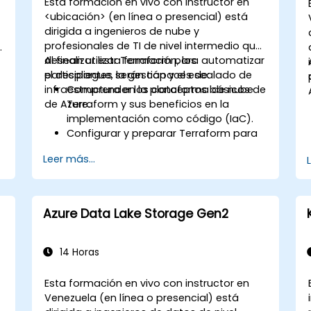
Esta formación en vivo con instructor en
<ubicación> (en línea o presencial) está
dirigida a ingenieros de nube y
profesionales de TI de nivel intermedio que
desean utilizar Terraform para automatizar
Al finalizar esta formación, los
el despliegue, la gestión y el escalado de
participantes serán capaces de:
infraestructura en la plataforma de nube
Comprender los conceptos básicos de
de Azure.
Terraform y sus beneficios en la
implementación como código (IaC).
Configurar y preparar Terraform para
Azure.
Leer más...
Desarrollar, probar y desplegar
archivos de configuración de
A
Terraform para diversos servicios de
Azure.
Azure Data Lake Storage Gen2
Utilizar Terraform para gestionar y
escalar los recursos de Azure.
Implementar las mejores prácticas
14 Horas
para la gestión del estado de
Terraform y el control de versiones.
Esta formación en vivo con instructor en
Integrar Terraform con Azure DevOps
Venezuela (en línea o presencial) está
para despliegues automatizados.