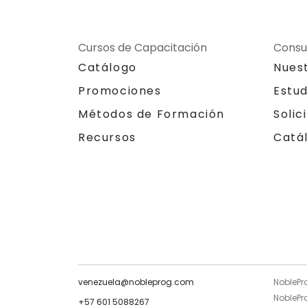
Cursos de Capacitación
Consu
Catálogo
Nues
Promociones
Estu
Métodos de Formación
Solic
Recursos
Catá
venezuela@nobleprog.com
NoblePr
NoblePro
+57 601 5088267