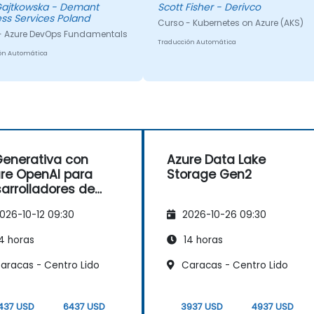
 Gajtkowska - Demant
Scott Fisher - Derivco
sta. Que adquirí
obtendría al centrarse solo en
ss Services Poland
Curso - Kubernetes on Azure (AKS)
dades útiles para los
algunas partes diferentes fuera
- Azure DevOps Fundamentals
olladores.
de contexto.
Traducción Automática
ón Automática
Generativa con
Azure Data Lake
re OpenAI para
Storage Gen2
arrolladores de
va
026-10-12 09:30
2026-10-26 09:30
4 horas
14 horas
aracas - Centro Lido
Caracas - Centro Lido
437 USD
6437 USD
3937 USD
4937 USD