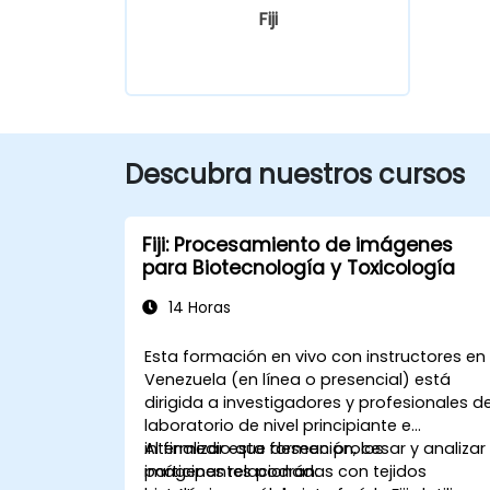
Fiji
Descubra nuestros cursos
Fiji: Procesamiento de imágenes
para Biotecnología y Toxicología
14 Horas
Esta formación en vivo con instructores en
Venezuela (en línea o presencial) está
dirigida a investigadores y profesionales d
laboratorio de nivel principiante e
intermedio que deseen procesar y analizar
Al finalizar esta formación, los
imágenes relacionadas con tejidos
participantes podrán: