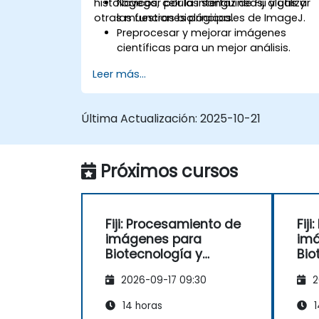
histológicos, células sanguíneas, algas y
Navegar por la interfaz de Fiji y utilizar
otras muestras biológicas.
las funciones principales de ImageJ.
Preprocesar y mejorar imágenes
científicas para un mejor análisis.
Analizar imágenes cuantitativamente,
Leer más...
incluyendo el conteo de células y la
medición de áreas.
Automatizar tareas repetitivas
Última Actualización:
2025-10-21
utilizando macros y complementos.
Personalizar flujos de trabajo para
necesidades específicas de análisis d
Próximos cursos
imágenes en investigación biológica.
Fiji: Procesamiento de
Fij
imágenes para
im
Biotecnología y
Bio
Toxicología
Tox
2026-09-17 09:30
2
14 horas
1