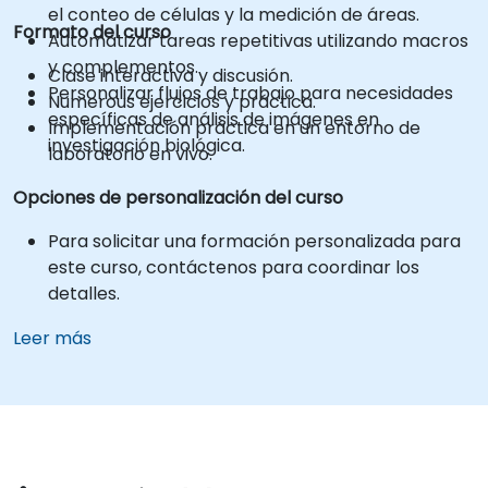
el conteo de células y la medición de áreas.
Formato del curso
Automatizar tareas repetitivas utilizando macros
y complementos.
Clase interactiva y discusión.
Personalizar flujos de trabajo para necesidades
Numerous ejercicios y práctica.
específicas de análisis de imágenes en
Implementación práctica en un entorno de
investigación biológica.
laboratorio en vivo.
Opciones de personalización del curso
Para solicitar una formación personalizada para
este curso, contáctenos para coordinar los
detalles.
Leer más