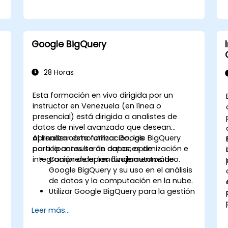
Google BigQuery
28 Horas
Esta formación en vivo dirigida por un
instructor en Venezuela (en línea o
presencial) está dirigida a analistes de
datos de nivel avanzado que desean
aprender cómo utilizar Google BigQuery
Al finalizar esta formación, los
para la consulta de datos, optimización e
participantes serán capaces de:
integración de aprendizaje automático.
Comprender los fundamentos de
Google BigQuery y su uso en el análisis
de datos y la computación en la nube.
Utilizar Google BigQuery para la gestión
de datos y consultas SQL complejas.
Leer más...
Implementar estrategias de
optimización de consultas para