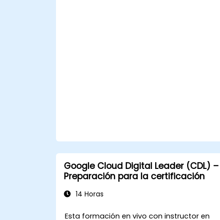
búsqueda, coordenadas y diversos
modos de vista.
Crear, editar y utilizar marcas, rutas y
polígonos para marcar y analizar
ubicaciones geográficas.
Utilizar Google Earth Pro para
visualización avanzada, incluidas
construcciones 3D, imágenes
históricas e integración de la Vista de
Calle.
Google Cloud Digital Leader (CDL) –
Preparación para la certificación
14 Horas
Esta formación en vivo con instructor en