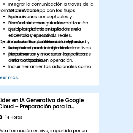
Integrar la comunicación a través de la
Formato del Curso
API de WhatsApp con los flujos
operativos.
Explicaciones conceptuales y
Diseñar sistemas de automatización
demostraciones guiadas.
multiplataforma enfocados en la
Ejercicios prácticos aplicados a
eficiencia y el control.
escenarios operativos reales.
Opciones de Personalización del Curso
Implementar políticas de seguridad y
Práctica directa utilizando datos y
monitoreo para integraciones activas.
herramientas específicos de la
Adaptar el contenido a las
Documentar y mantener los procesos
empresa.
plataformas y procesos específicos
automatizados en operación.
de la compañía.
Incluir herramientas adicionales como
Zapier, Make (Integromat) o Power
Leer más...
Automate.
Analizar y diseñar flujos reales de
integración de datos.
Líder en IA Generativa de Google
Cloud – Preparación para la
Certificación
14 Horas
Esta formación en vivo, impartida por un