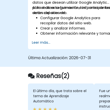
datos que desean utilizar Google Analytics
para realizar seguimiento e informes de lo
Al final de esta formación, los participante
datos del sitio web.
serán capaces de:
Configurar Google Analytics para
recopilar datos del sitio web.
Crear y analizar informes.
Obtener información relevante y toma
decisiones basadas en datos.
Leer más...
Última Actualización:
2026-07-31
Reseñas(2)
El último día, que trata sobre el
Fue u
tema de Aprendizaje
realm
Automático
prepar
instru