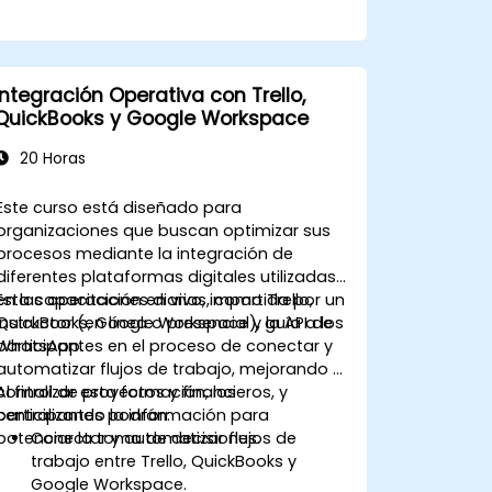
Keep y Tasks.
Integración Operativa con Trello,
QuickBooks y Google Workspace
20 Horas
Este curso está diseñado para
organizaciones que buscan optimizar sus
procesos mediante la integración de
diferentes plataformas digitales utilizadas
en las operaciones diarias, como Trello,
Esta capacitación en vivo, impartida por un
QuickBooks, Google Workspace y la API de
instructor (en línea o presencial), guía a los
WhatsApp.
participantes en el proceso de conectar y
automatizar flujos de trabajo, mejorando el
control de proyectos y financieros, y
Al finalizar esta formación, los
centralizando la información para
participantes podrán:
potenciar la toma de decisiones.
Conectar y automatizar flujos de
trabajo entre Trello, QuickBooks y
Google Workspace.