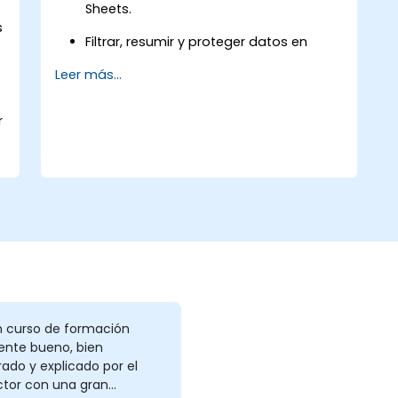
Sheets.
s
s
Filtrar, resumir y proteger datos en
Google Sheets.
Leer más...
Realizar cálculos y visualizar los datos
de tus hojas de cálculo.
r
Aplicar mejores prácticas para
compartir y colaborar en Google
Sheets.
n curso de formación
ente bueno, bien
ado y explicado por el
ctor con una gran