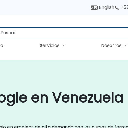
English
+5
no
Servicios
Nosotros
ogle en Venezuela
ajo en empleos de alta demanda con los cursos de formac