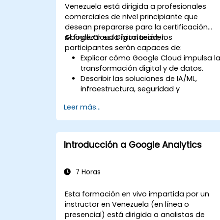
Venezuela está dirigida a profesionales
comerciales de nivel principiante que
desean prepararse para la certificación
Google Cloud Digital Leader.
Al finalizar esta formación, los
participantes serán capaces de:
Explicar cómo Google Cloud impulsa l
transformación digital y de datos.
Describir las soluciones de IA/ML,
infraestructura, seguridad y
operaciones de Google Cloud desde
Leer más...
una perspectiva empresarial.
Prepararse para el examen de
certificación con preguntas simuladas
y revisiones estructuradas.
Introducción a Google Analytics
7 Horas
Esta formación en vivo impartida por un
instructor en Venezuela (en línea o
presencial) está dirigida a analistas de