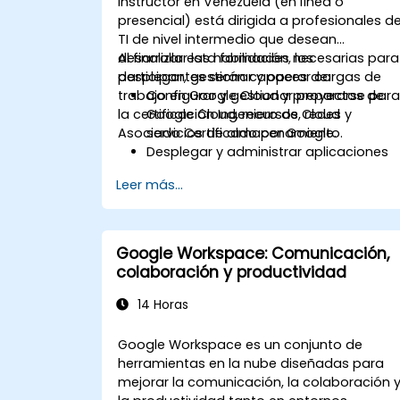
instructor en Venezuela (en línea o
presencial) está dirigida a profesionales d
TI de nivel intermedio que desean
desarrollar las habilidades necesarias para
Al finalizar esta formación, los
desplegar, gestionar y operar cargas de
participantes serán capaces de:
trabajo en Google Cloud y prepararse par
Configurar y gestionar proyectos de
la certificación Ingeniero de Cloud
Google Cloud, recursos, redes y
Asociado Certificado por Google.
servicios de almacenamiento.
Desplegar y administrar aplicaciones
utilizando Compute Engine, Google
Leer más...
Kubernetes Engine (GKE), Cloud Run y
App Engine.
Configurar la gestión de identidad y
acceso, controles de seguridad,
Google Workspace: Comunicación,
presupuestos de facturación, alertas 
colaboración y productividad
monitorización de costes.
Provisionar y automatizar la
14 Horas
infraestructura en la nube utilizando
Terraform y Cloud Build.
Google Workspace es un conjunto de
Monitorizar, solucionar problemas y
herramientas en la nube diseñadas para
optimizar entornos de Google Cloud
mejorar la comunicación, la colaboración 
utilizando Cloud Monitoring y Cloud