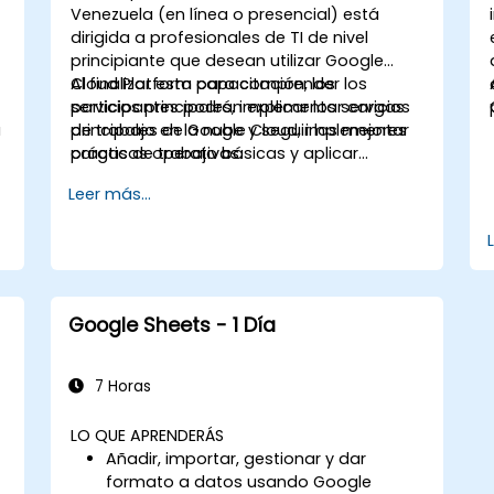
Venezuela (en línea o presencial) está
dirigida a profesionales de TI de nivel
principiante que desean utilizar Google
Cloud Platform para comprender los
Al finalizar esta capacitación, los
servicios principales, implementar cargas
participantes podrán explicar los servicios
a
de trabajo en la nube y seguir las mejores
principales de Google Cloud, implementar
prácticas operativas.
cargas de trabajo básicas y aplicar
prácticas de seguridad y monitoreo.
Leer más...
Google Sheets - 1 Día
7 Horas
LO QUE APRENDERÁS
Añadir, importar, gestionar y dar
formato a datos usando Google