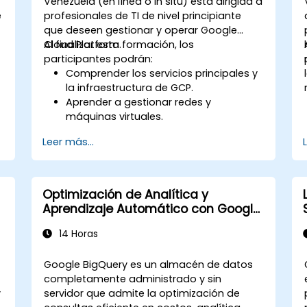
Venezuela (en línea o in situ) está dirigida a
e
profesionales de TI de nivel principiante
que deseen gestionar y operar Google
Cloud Platform.
Al finalizar esta formación, los
participantes podrán:
a
Comprender los servicios principales y
la infraestructura de GCP.
Aprender a gestionar redes y
máquinas virtuales.
Entender y aplicar las mejores
Leer más...
prácticas generales de seguridad en
GCP.
Explorar Kubernetes y la gestión de
contenedores en GCP.
Optimización de Analítica y
y
Conocer las opciones de
Aprendizaje Automático con Google
almacenamiento y cómo
BigQuery
configurarlas.
14 Horas
Implementar y configurar bases de
datos en GCP.
Google BigQuery es un almacén de datos
completamente administrado y sin
y
servidor que admite la optimización de