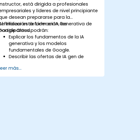
instructor, está dirigida a profesionales
empresariales y líderes de nivel principiante
que desean prepararse para la
certificación de Líder en IA Generativa de
Al finalizar esta formación, los
Google Cloud.
participantes podrán:
Explicar los fundamentos de la IA
generativa y los modelos
fundamentales de Google.
Describir las ofertas de IA gen de
Google Cloud y las herramientas para
Leer más...
agentes.
Aplicar ingeniería de prompts,
fundamentación y RAG para mejorar la
salida.
Comprender la IA segura y
responsable para la adopción
empresarial.