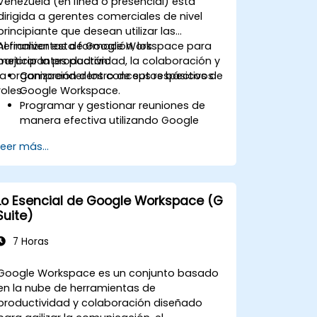
Venezuela (en línea o presencial) está
dirigida a gerentes comerciales de nivel
principiante que desean utilizar las
herramientas de Google Workspace para
Al finalizar esta formación, los
mejorar la productividad, la colaboración y
participantes podrán:
la organización dentro de sus respectivos
Comprender los conceptos básicos de
roles.
Google Workspace.
Programar y gestionar reuniones de
manera efectiva utilizando Google
Calendar.
Leer más...
Abrir, unirse y gestionar reuniones
virtuales con confianza, y utilizar
funciones de colaboración como
compartir la pantalla.
Lo Esencial de Google Workspace (G
Crear documentos profesionales,
Suite)
utilizar funciones de colaboración y
convertir documentos a varios
7 Horas
formatos.
Crear, formatear y compartir
Google Workspace es un conjunto basado
presentaciones, y colaborar con otras
en la nube de herramientas de
personas en la misma presentación.
productividad y colaboración diseñado