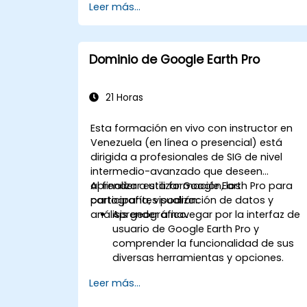
Leer más...
Dominio de Google Earth Pro
21 Horas
Esta formación en vivo con instructor en
Venezuela (en línea o presencial) está
dirigida a profesionales de SIG de nivel
intermedio-avanzado que deseen
aprender a utilizar Google Earth Pro para
Al finalizar esta formación, los
cartografía, visualización de datos y
participantes podrán:
análisis geográfico.
Aprender a navegar por la interfaz de
usuario de Google Earth Pro y
comprender la funcionalidad de sus
diversas herramientas y opciones.
Navegar eficientemente por el globo
Leer más...
terráqueo usando Google Earth Pro,
incluyendo el uso de funciones de