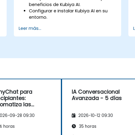
beneficios de Kubiya AI.
Configurar e instalar Kubiya AI en su
entorno.
Implementar casos de uso básicos
Leer más...
para Kubiya AI en DevOps.
Integrar Kubiya AI con las herramientas
de DevOps existentes.
a
nyChat para
IA Conversacional
ncipiantes:
Avanzada - 5 días
omatiza las
versaciones con
026-09-28 09:30
2026-10-12 09:30
 clientes
4 horas
35 horas