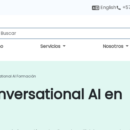
English
+5
no
Servicios
Nosotros
tional AI Formación
versational AI en