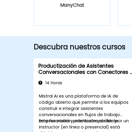
ManyChat
Descubra nuestros cursos
Productización de Asistentes
Conversacionales con Conectores 
Integraciones de Mistral
14 Horas
Mistral AI es una plataforma de IA de
código abierto que permite a los equipos
construir e integrar asistentes
conversacionales en flujos de trabajo
empresariales y orientados al cliente.
Esta formación práctica impartida por un
instructor (en línea o presencial) está