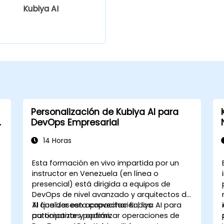
Kubiya AI
Personalización de Kubiya AI para
e
DevOps Empresarial
14 Horas
Esta formación en vivo impartida por un
instructor en Venezuela (en línea o
presencial) está dirigida a equipos de
DevOps de nivel avanzado y arquitectos de
TI que deseen aprovechar Kubiya AI para
Al finalizar esta capacitación, los
automatizar y optimizar operaciones de
participantes podrán: