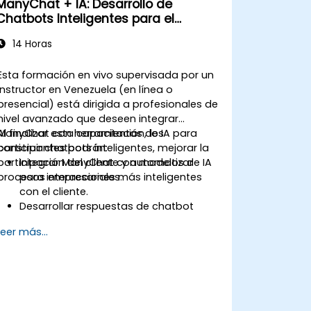
ManyChat + IA: Desarrollo de
Chatbots Inteligentes para el
Crecimiento Empresarial
14 Horas
Esta formación en vivo supervisada por un
instructor en Venezuela (en línea o
presencial) está dirigida a profesionales de
nivel avanzado que deseen integrar
ManyChat con herramientas de IA para
Al finalizar esta capacitación, los
construir chatbots inteligentes, mejorar la
participantes podrán:
participación del cliente y automatizar
Integrar ManyChat con modelos de IA
procesos empresariales.
para interacciones más inteligentes
con el cliente.
Desarrollar respuestas de chatbot
basadas en Procesamiento del
Leer más...
Lenguaje Natural (NLP) utilizando
ChatGPT.
Automatizar flujos de trabajo de
atención al cliente y marketing
mediante IA.
Analizar el rendimiento del chatbot