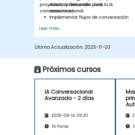
proyectos sofisticados de IA
diseño y desarrollo para la IA
conversacional.
conversacional.
Implementar flujos de conversación
robustos con aprendizaje adaptativo.
Leer más...
Integrar modelos de IA con diversos
sistemas empresariales.
Garantizar una gestión efectiva del
Última Actualización:
2025-11-03
proyecto y estrategias de ciclo de vid
para proyectos impulsados por IA.
Evaluar y refinar los modelos de
Próximos cursos
conversación basándose en la
retroalimentación del usuario y el
análisis de datos.
IA Conversacional
Ma
Avanzada - 2 días
pri
Aut
con
2026-09-14 09:30
2
tus
14 horas
1