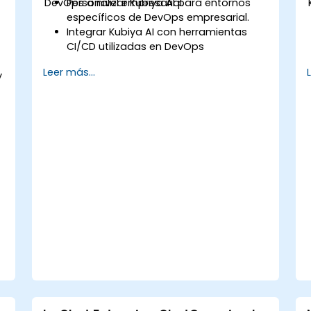
DevOps a nivel empresarial.
Personalizar Kubiya AI para entornos
específicos de DevOps empresarial.
Integrar Kubiya AI con herramientas
CI/CD utilizadas en DevOps
empresarial.
Leer más...
y
Mejorar la automatización de DevOps
mediante flujos de trabajo impulsados
por IA.
Garantizar la seguridad y el
cumplimiento normativo dentro de los
procesos de DevOps impulsados por
IA.