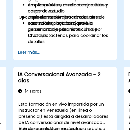
empresariales y almacenes de datos
Amplia práctica mediante ejercicios y
corporativos.
casos de estudio.
Opciones de personalización del curso
Diseñar e implementar manuales de
Implementación práctica en un
operación (playbooks) para la
entorno de laboratorio en vivo.
Para solicitar una formación
gobernanza y administración de
personalizada para este curso, por
ChatOps.
favor contáctenos para coordinar los
detalles.
Leer más...
IA Conversacional Avanzada - 2
días
14 Horas
Esta formación en vivo impartida por un
instructor en Venezuela (en línea o
presencial) está dirigida a desarrolladores
de IA conversacional de nivel avanzado
que desean adquirir experiencia práctica
Al finalizar esta formación, los