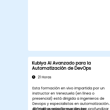
Kubiya AI Avanzado para la
Automatización de DevOps
21 Horas
Esta formación en vivo impartida por un
instructor en Venezuela (en línea o
presencial) está dirigida a ingenieros de
Devops y especialistas en automatización
de nivel avanzado que deseen profundizar
Al finalizar esta formación, los