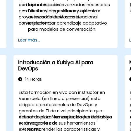
con las habilidades avanzadas necesarias
participantes podrán:
para desarrollar, gestionar y optimizar
Diseñar y desarrollar soluciones
proyectos sofisticados de IA
avanzadas de IA conversacional.
conversacional.
Implementar aprendizaje adaptativo
para modelos de conversación.
Integrar modelos de IA con diversos
Leer más...
sistemas a nivel empresarial.
Optimizar y gestionar proyectos de IA
de manera efectiva.
Introducción a Kubiya AI para
DevOps
14 Horas
Esta formación en vivo con instructor en
Venezuela (en línea o presencial) está
dirigida a profesionales de DevOps y
gerentes de TI de nivel principiante que
deseen explorar las capacidades de Kubiya
Al final de esta formación, los participantes
AI e integrarla con sus herramientas
serán capaces de:
existentes.
Comprender las características y