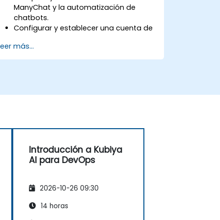
ManyChat y la automatización de
chatbots.
Configurar y establecer una cuenta de
ManyChat conectada a su página
Leer más...
comercial.
Crear chatbots básicos para la
generación de leads y el soporte al
cliente.
Automatizar flujos de marketing
sencillos para mejorar la interacción
con los clientes.
Introducción a Kubiya
AI para DevOps
2026-10-26 09:30
14 horas