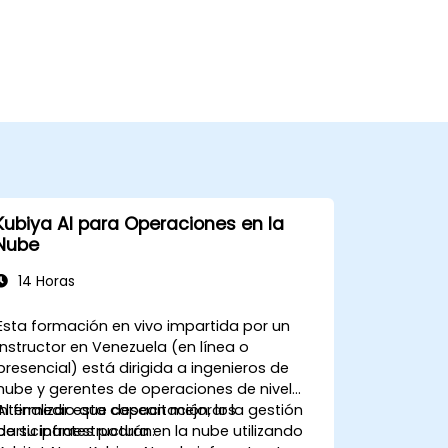
Kubiya AI para Operaciones en la
Nube
14 Horas
Esta formación en vivo impartida por un
instructor en Venezuela (en línea o
presencial) está dirigida a ingenieros de
nube y gerentes de operaciones de nivel
intermedio que desean mejorar la gestión
Al finalizar esta capacitación, los
de su infraestructura en la nube utilizando
participantes podrán: