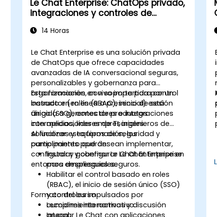
Le Chat Enterprise: ChatOps privado,
integraciones y controles de
administración
14 Horas
Le Chat Enterprise es una solución privada
de ChatOps que ofrece capacidades
avanzadas de IA conversacional seguras,
personalizables y gobernanza para
organizaciones, con soporte para control
Esta formación en vivo impartida por un
basado en roles (RBAC), inicio de sesión
instructor (en línea o presencial) está
único (SSO), conectores e integraciones
dirigida a gerentes de productos
con aplicaciones empresariales.
intermedios, líderes de TI, ingenieros de
soluciones y equipos de seguridad y
Al finalizar esta formación, los
cumplimiento que desean implementar,
participantes podrán:
configurar y gobernar Le Chat Enterprise en
Instalar y configurar Le Chat Enterprise
entornos empresariales.
para despliegues seguros.
Habilitar el control basado en roles
(RBAC), el inicio de sesión único (SSO)
Formato del curso
y controles impulsados por
cumplimiento normativo.
Lecciones interactivas y discusión
Integrar Le Chat con aplicaciones
grupal.