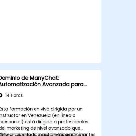
basándose en datos e insights
prácticos.
Dominio de ManyChat:
Automatización Avanzada para
Profesionales del Marketing
14 Horas
Esta formación en vivo dirigida por un
instructor en Venezuela (en línea o
presencial) está dirigida a profesionales
del marketing de nivel avanzado que
desean dominar la automatización con
Al final de esta formación, los participantes