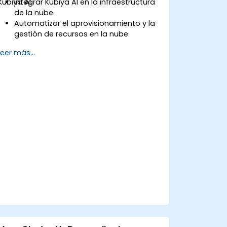
Kubiya AI.
Integrar Kubiya AI en la infraestructura
de la nube.
Automatizar el aprovisionamiento y la
gestión de recursos en la nube.
Optimizar los costos en la nube
Leer más...
mediante análisis impulsados por IA.
Mejorar la seguridad en la nube con
monitoreo basado en inteligencia
artificial.