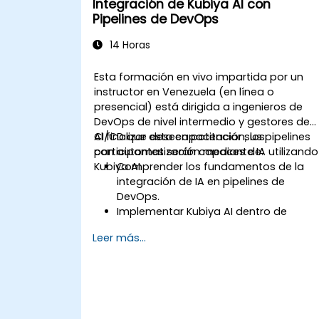
Integración de Kubiya AI con
Pipelines de DevOps
14 Horas
Esta formación en vivo impartida por un
instructor en Venezuela (en línea o
presencial) está dirigida a ingenieros de
DevOps de nivel intermedio y gestores de
CI/CD que deseen potenciar sus pipelines
Al finalizar esta capacitación, los
con automatización mediante IA utilizando
participantes serán capaces de:
Kubiya AI.
Comprender los fundamentos de la
integración de IA en pipelines de
DevOps.
Implementar Kubiya AI dentro de
herramientas populares de CI/CD
Leer más...
como Jenkins y GitLab CI.
Automatizar tareas del pipeline de
CI/CD con Kubiya AI.
Monitorear y gestionar pipelines de
CI/CD utilizando IA para la detección
proactiva de problemas.