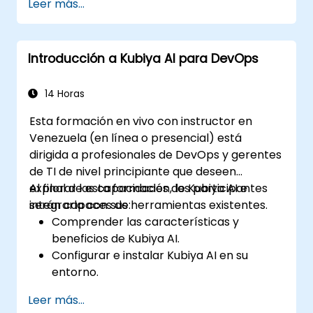
Leer más...
Kubiya AI.
Solucionar problemas y optimizar las
implementaciones de Kubiya AI.
Introducción a Kubiya AI para DevOps
Comprender e implementar medidas de
seguridad y cumplimiento normativo.
Integrar Kubiya AI con herramientas
14 Horas
avanzadas de CI/CD y servicios
Esta formación en vivo con instructor en
adicionales en la nube.
Venezuela (en línea o presencial) está
Configurar el monitoreo del rendimiento y
dirigida a profesionales de DevOps y gerentes
crear informes personalizados.
de TI de nivel principiante que deseen
explorar las capacidades de Kubiya AI e
Al final de esta formación, los participantes
integrarla con sus herramientas existentes.
serán capaces de:
Comprender las características y
beneficios de Kubiya AI.
Configurar e instalar Kubiya AI en su
entorno.
Implementar casos de uso básicos para
Leer más...
Kubiya AI en DevOps.