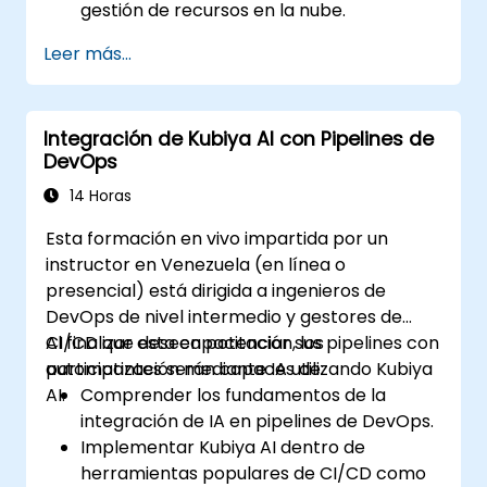
gestión de recursos en la nube.
Optimizar los costos en la nube mediante
Leer más...
análisis impulsados por IA.
Mejorar la seguridad en la nube con
monitoreo basado en inteligencia
Integración de Kubiya AI con Pipelines de
artificial.
DevOps
14 Horas
Esta formación en vivo impartida por un
instructor en Venezuela (en línea o
presencial) está dirigida a ingenieros de
DevOps de nivel intermedio y gestores de
CI/CD que deseen potenciar sus pipelines con
Al finalizar esta capacitación, los
automatización mediante IA utilizando Kubiya
participantes serán capaces de:
AI.
Comprender los fundamentos de la
integración de IA en pipelines de DevOps.
Implementar Kubiya AI dentro de
herramientas populares de CI/CD como