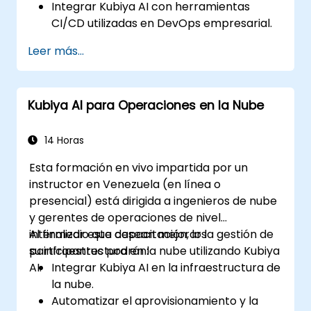
Integrar Kubiya AI con herramientas
CI/CD utilizadas en DevOps empresarial.
Mejorar la automatización de DevOps
Leer más...
mediante flujos de trabajo impulsados por
IA.
Garantizar la seguridad y el cumplimiento
Kubiya AI para Operaciones en la Nube
normativo dentro de los procesos de
DevOps impulsados por IA.
14 Horas
Esta formación en vivo impartida por un
instructor en Venezuela (en línea o
presencial) está dirigida a ingenieros de nube
y gerentes de operaciones de nivel
intermedio que desean mejorar la gestión de
Al finalizar esta capacitación, los
su infraestructura en la nube utilizando Kubiya
participantes podrán:
AI.
Integrar Kubiya AI en la infraestructura de
la nube.
Automatizar el aprovisionamiento y la