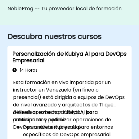
NobleProg -- Tu proveedor local de formación
Descubra nuestros cursos
Personalización de Kubiya AI para DevOps
Empresarial
14 Horas
Esta formación en vivo impartida por un
instructor en Venezuela (en línea o
presencial) está dirigida a equipos de DevOps
de nivel avanzado y arquitectos de TI que
deseen aprovechar Kubiya AI para
Al finalizar esta capacitación, los
automatizar y optimizar operaciones de
participantes podrán:
DevOps a nivel empresarial.
Personalizar Kubiya AI para entornos
específicos de DevOps empresarial.