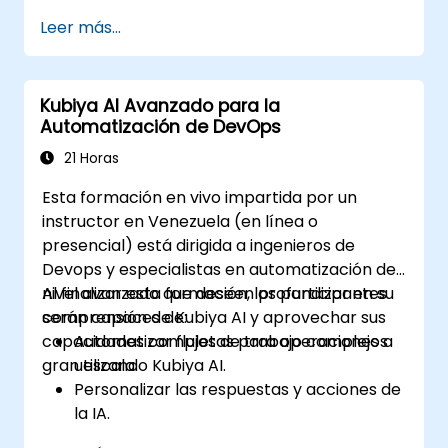
Jenkins y GitLab CI.
Leer más...
Automatizar tareas del pipeline de CI/CD
con Kubiya AI.
Monitorear y gestionar pipelines de CI/CD
Kubiya AI Avanzado para la
utilizando IA para la detección proactiva
Automatización de DevOps
de problemas.
21 Horas
Esta formación en vivo impartida por un
instructor en Venezuela (en línea o
presencial) está dirigida a ingenieros de
Devops y especialistas en automatización de
nivel avanzado que deseen profundizar en su
Al finalizar esta formación, los participantes
comprensión de Kubiya AI y aprovechar sus
serán capaces de:
capacidades completas para operaciones a
Automatizar flujos de trabajo complejos
gran escala.
utilizando Kubiya AI.
Personalizar las respuestas y acciones de
la IA.
Escalar las operaciones de DevOps con