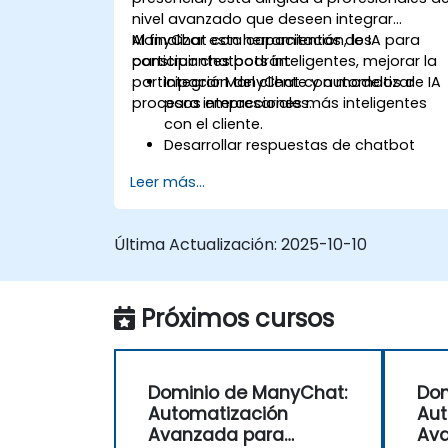
nivel avanzado que deseen integrar
ManyChat con herramientas de IA para
Al finalizar esta capacitación, los
construir chatbots inteligentes, mejorar la
participantes podrán:
participación del cliente y automatizar
Integrar ManyChat con modelos de IA
procesos empresariales.
para interacciones más inteligentes
con el cliente.
Desarrollar respuestas de chatbot
basadas en Procesamiento del
Leer más...
Lenguaje Natural (NLP) utilizando
ChatGPT.
Automatizar flujos de trabajo de
Última Actualización:
2025-10-10
atención al cliente y marketing
mediante IA.
Analizar el rendimiento del chatbot
Próximos cursos
basándose en datos e insights
prácticos.
Dominio de ManyChat:
Dom
Automatización
Aut
Avanzada para
Av