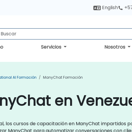
English
+5
no
Servicios
Nosotros
tional AI Formación
ManyChat Formación
nyChat en Venezu
l, los cursos de capacitación en ManyChat impartidos p
izar ManyChat para automatizar conversaciones con clien