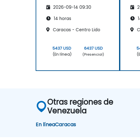
Profesionales del
Pro
2026-09-14 09:30
2
Marketing
Mar
14 horas
1
Caracas - Centro Lido
C
5437 USD
6437 USD
5
(En línea)
(
(Presencial)
Otras regiones de
Venezuela
En línea
Caracas