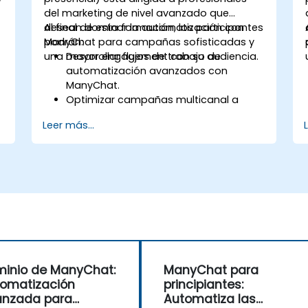
del marketing de nivel avanzado que
desean dominar la automatización con
Al final de esta formación, los participantes
ManyChat para campañas sofisticadas y
podrán:
una mayor engagement con su audiencia.
Desarrollar flujos de trabajo de
automatización avanzados con
ManyChat.
Optimizar campañas multicanal a
través de Messenger, Instagram y
Leer más...
WhatsApp.
Implementar pruebas A/B para las
interacciones del chatbot.
Utilizar una segmentación avanzada
de la audiencia para un marketing
personalizado.
inio de ManyChat:
ManyChat para
omatización
principiantes:
anzada para
Automatiza las