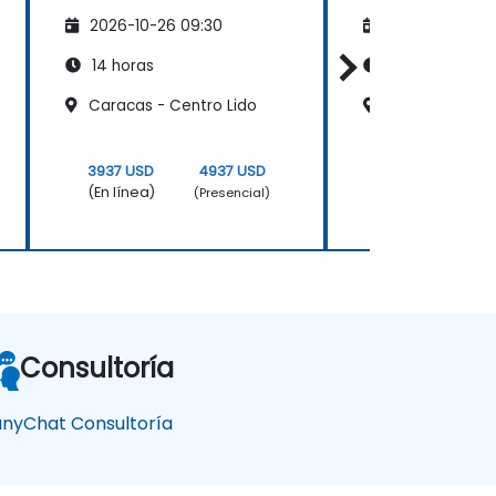
conversaciones con
para el Creci
2026-10-26 09:30
2026-11-09 09
tus clientes
Empresarial
14 horas
14 horas
Caracas - Centro Lido
Caracas - Cen
3937 USD
4937 USD
5437 USD
(En línea)
(En línea)
(Presencial)
Consultoría
nyChat Consultoría