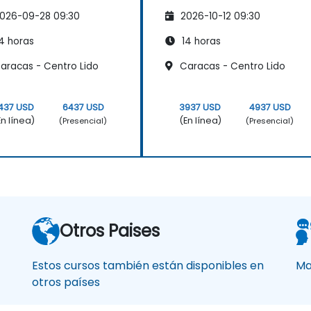
fesionales del
conversaciones con
026-09-28 09:30
2026-10-12 09:30
keting
tus clientes
4 horas
14 horas
aracas - Centro Lido
Caracas - Centro Lido
437 USD
6437 USD
3937 USD
4937 USD
En línea)
(En línea)
(Presencial)
(Presencial)
Otros Paises
Estos cursos también están disponibles en
Ma
otros países