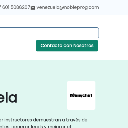
7 601 5088267
venezuela@nobleprog.com
Contacta con Nosotros
ela
or instructores demuestran a través de
tes, generar leads y mejorar el