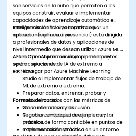
son servicios en la nube que permiten a los
equipos construir, evaluar e implementar
capacidades de aprendizaje automático e
inteligencia artificial generativa en
Esta formación en vivo impartida por un
aplicaciones productivas.
instructor (en línea o presencial) está dirigida
a profesionales de datos y aplicaciones de
nivel intermedio que desean utilizar Azure ML y
Azure OpenAI para crear, implementar y
Al finalizar esta formación, los participantes
operar soluciones de IA de extremo a
serán capaces de:
extremo.
Navegar por Azure Machine Learning
Studio e implementar flujos de trabajo de
ML de extremo a extremo.
Preparar datos, entrenar, probar y
Formato del curso
evaluar modelos con las métricas de
validación adecuadas.
Clase interactiva y discusión.
Registrar, empaquetar e implementar
Grandes cantidades de ejercicios y
modelos de forma confiable en puntos de
práctica.
extremos administrados.
Implementación práctica en un entorno