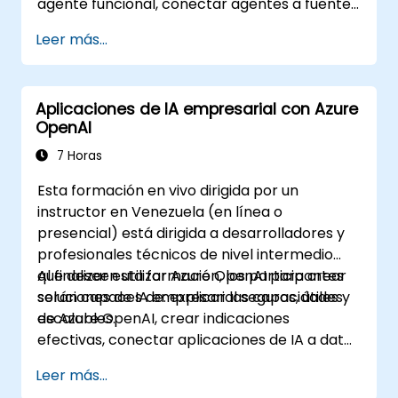
agente funcional, conectar agentes a fuentes
de conocimiento empresarial, evaluar y
Leer más...
preparar agentes para su despliegue.
Aplicaciones de IA empresarial con Azure
OpenAI
7 Horas
Esta formación en vivo dirigida por un
instructor en Venezuela (en línea o
presencial) está dirigida a desarrolladores y
profesionales técnicos de nivel intermedio
que deseen utilizar Azure OpenAI para crear
Al finalizar esta formación, los participantes
soluciones de IA empresarial seguras, útiles y
serán capaces de: explicar las capacidades
escalables.
de Azure OpenAI, crear indicaciones
efectivas, conectar aplicaciones de IA a datos
empresariales y aplicar prácticas de
Leer más...
seguridad e IA responsable.