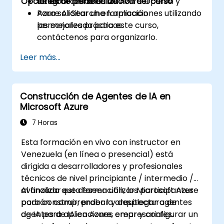
Opciones de personalización del curso
Integrar modelos de Azure OpenAI y
de laboratorio en vivo.
Azure AI Search en aplicaciones utilizando
Para solicitar una formación
las mejores prácticas.
personalizada para este curso,
contáctenos para organizarlo.
Leer más...
Construcción de Agentes de IA en
Microsoft Azure
7 Horas
Esta formación en vivo con instructor en
Venezuela (en línea o presencial) está
dirigida a desarrolladores y profesionales
técnicos de nivel principiante / intermedio /
avanzado que deseen utilizar Microsoft Azure
Al finalizar esta formación, los participantes
para construir, probar y desplegar agentes
podrán: comprender la arquitectura de
de IA para aplicaciones empresariales.
agentes de IA en Azure, crear y configurar un