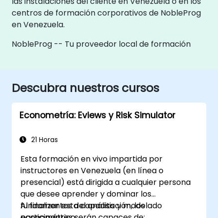
las instalaciones del cliente en Venezuela o en los
centros de formación corporativos de NobleProg
en Venezuela.
NobleProg -- Tu proveedor local de formación
Descubra nuestros cursos
Econometría: Eviews y Risk Simulator
21 Horas
Esta formación en vivo impartida por
instructores en Venezuela (en línea o
presencial) está dirigida a cualquier persona
que desee aprender y dominar los
fundamentos del análisis y modelado
Al finalizar esta capacitación, los
econométrico.
participantes serán capaces de: