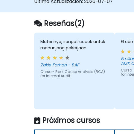
Última Actualización:
2026-07-07
riesgos estratégicos.
Disminución de la Autoridad:
Reportar
repetidamente los mismos problemas
Reseñas(2)
debilita la influencia de la División de
Auditoría ante la alta dirección y los
auditados.
Materinya, sangat cocok untuk
El cóm
menunjang pekerjaan
Emilia
AMX 
Zakie Farhan - BAF
Curso 
Curso - Root Cause Analysis (RCA)
for Int
for Internal Audit
Próximos cursos