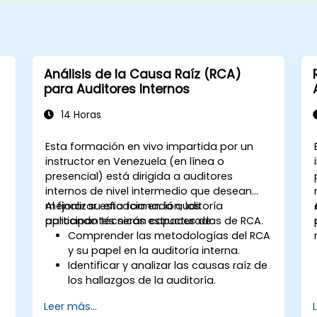
Análisis de la Causa Raíz (RCA)
para Auditores Internos
14 Horas
Esta formación en vivo impartida por un
instructor en Venezuela (en línea o
presencial) está dirigida a auditores
internos de nivel intermedio que desean
mejorar su eficacia en la auditoría
Al finalizar esta formación, los
s
aplicando técnicas estructuradas de RCA.
participantes serán capaces de:
y
Comprender las metodologías del RCA
y su papel en la auditoría interna.
Identificar y analizar las causas raíz de
los hallazgos de la auditoría.
Aplicar herramientas de RCA como el
Leer más...
método de los 5 Porqués, el Diagrama