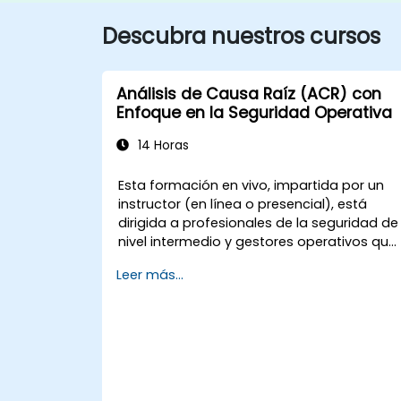
Descubra nuestros cursos
Análisis de Causa Raíz (ACR) con
Enfoque en la Seguridad Operativa
14 Horas
Esta formación en vivo, impartida por un
instructor (en línea o presencial), está
dirigida a profesionales de la seguridad de
nivel intermedio y gestores operativos que
deseen mejorar su capacidad para
Leer más...
investigar incidentes, identificar debilidade
sistémicas y diseñar acciones correctivas 
preventivas eficaces.