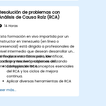
Resolución de problemas con
Análisis de Causa Raíz (RCA)
14 Horas
Esta formación en vivo impartida por un
instructor en Venezuela (en línea o
presencial) está dirigida a profesionales de
nivel intermedio que desean desarrollar un
enfoque sistemático para identificar,
Al finalizar esta formación, los
analizar y resolver problemas utilizando
participantes serán capaces de:
metodologías de RCA.
Comprender los conceptos esenciales
del RCA y los ciclos de mejora
continua.
Aplicar diversas herramientas de RCA
para identificar la causa raíz de los
Leer más...
problemas.
Desarrollar e implementar estrategias
eficaces de resolución de problemas.
Integrar el RCA en los esfuerzos