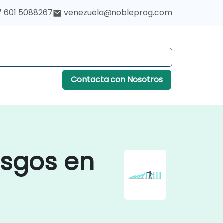
7 601 5088267
venezuela@nobleprog.com
Contacta con Nosotros
esgos en