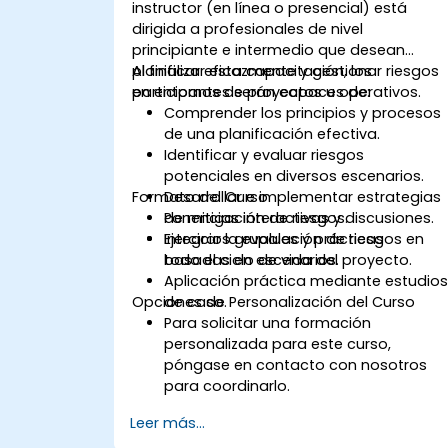
instructor (en línea o presencial) está
dirigida a profesionales de nivel
principiante e intermedio que desean
planificar eficazmente y gestionar riesgos
Al finalizar esta capacitación, los
en entornos de proyectos u operativos.
participantes serán capaces de:
Comprender los principios y procesos
de una planificación efectiva.
Identificar y evaluar riesgos
potenciales en diversos escenarios.
Formato del Curso
Desarrollar e implementar estrategias
de mitigación de riesgos.
Ponencias interactivas y discusiones.
Integrar la evaluación de riesgos en
Ejercicios grupales y prácticas
todo el ciclo de vida del proyecto.
basadas en escenarios.
Aplicación práctica mediante estudio
Opciones de Personalización del Curso
de caso.
Para solicitar una formación
personalizada para este curso,
póngase en contacto con nosotros
para coordinarlo.
Leer más...