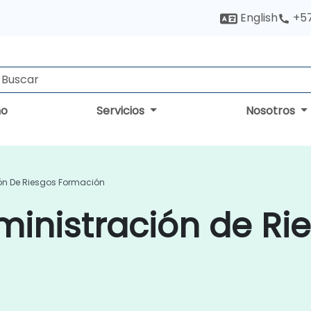
English
+5
no
Servicios
Nosotros
ón De Riesgos Formación
inistración de Ri