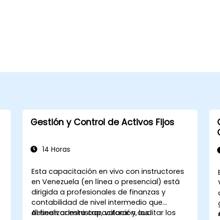
Gestión y Control de Activos Fijos
14 Horas
Esta capacitación en vivo con instructores
en Venezuela (en línea o presencial) está
dirigida a profesionales de finanzas y
contabilidad de nivel intermedio que
deseen administrar, valorar y auditar los
Al finalizar esta capacitación, los