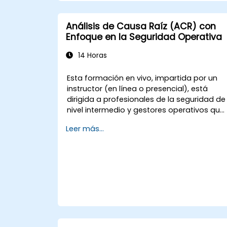
Análisis de Causa Raíz (ACR) con
Enfoque en la Seguridad Operativa
14 Horas
Esta formación en vivo, impartida por un
instructor (en línea o presencial), está
dirigida a profesionales de la seguridad de
nivel intermedio y gestores operativos que
deseen mejorar su capacidad para
Leer más...
investigar incidentes, identificar debilidade
sistémicas y diseñar acciones correctivas 
preventivas eficaces.