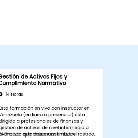
Gestión de Activos Fijos y
Cumplimiento Normativo
14 Horas
Esta formación en vivo con instructor en
Venezuela (en línea o presencial) está
dirigida a profesionales de finanzas y
gestión de activos de nivel intermedio a
avanzado que deseen optimizar el rastreo,
Al finalizar este entrenamiento, los