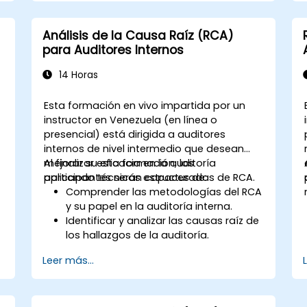
Análisis de la Causa Raíz (RCA)
para Auditores Internos
14 Horas
Esta formación en vivo impartida por un
instructor en Venezuela (en línea o
presencial) está dirigida a auditores
internos de nivel intermedio que desean
mejorar su eficacia en la auditoría
Al finalizar esta formación, los
s
aplicando técnicas estructuradas de RCA.
participantes serán capaces de:
y
Comprender las metodologías del RCA
y su papel en la auditoría interna.
Identificar y analizar las causas raíz de
los hallazgos de la auditoría.
Aplicar herramientas de RCA como el
Leer más...
método de los 5 Porqués, el Diagrama
de Ishikawa (espina de pescado) y el
Análisis de Modo y Efecto de Fallas
(FMEA).