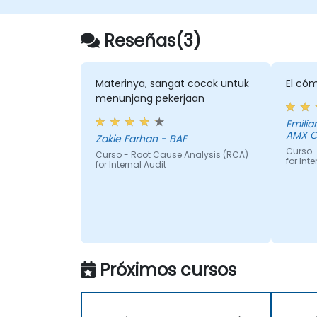
normativo
Profesionales del tesorería
Reseñas(3)
Gestores y analistas de activos y
pasivos
Reguladores y profesionales de
supervisión
Materinya, sangat cocok untuk
El cóm
Proveedores y consultores para
menunjang pekerjaan
bancos y la industria de gestión de
Emilia
riesgos
AMX 
Zakie Farhan - BAF
Gestores de gobierno corporativo y
Curso 
gobierno de riesgos.
Curso - Root Cause Analysis (RCA)
for Int
for Internal Audit
Próximos cursos