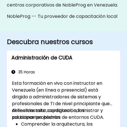
centros corporativos de NobleProg en Venezuela.
NobleProg -- Tu proveedor de capacitación local
Descubra nuestros cursos
Administración de CUDA
35 Horas
Esta formación en vivo con instructor en
Venezuela (en línea o presencial) está
dirigida a administradores de sistemas y
profesionales de TI de nivel principiante que
deseen instalar, configurar, administrar y
Al finalizar esta capacitación, los
solucionar problemas de entornos CUDA.
participantes podrán:
Comprender la arquitectura, los