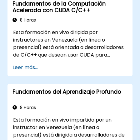
Fundamentos de la Computación
datos y aprendizaje automático.
Acelerada con CUDA C/C++
8 Horas
Esta formación en vivo dirigida por
instructores en Venezuela (en línea o
presencial) está orientada a desarrolladores
de C/C++ que desean usar CUDA para
acelerar aplicaciones intensivas en cómputo,
Leer más...
incluyendo procesamiento de datos,
simulaciones científicas, cargas de trabajo de
aprendizaje automático y tuberías de
Fundamentos del Aprendizaje Profundo
procesamiento de imágenes.
8 Horas
Esta formación en vivo impartida por un
instructor en Venezuela (en línea o
presencial) está dirigida a desarrolladores de