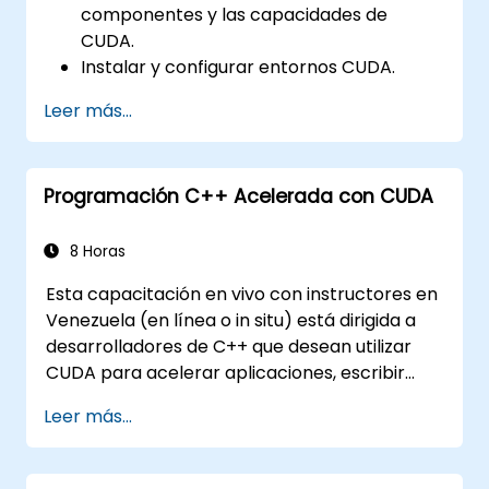
componentes y las capacidades de
CUDA.
Instalar y configurar entornos CUDA.
Gestionar y optimizar los recursos de
Leer más...
CUDA.
Depurar y solucionar problemas
comunes de CUDA.
Programación C++ Acelerada con CUDA
8 Horas
Esta capacitación en vivo con instructores en
Venezuela (en línea o in situ) está dirigida a
desarrolladores de C++ que desean utilizar
CUDA para acelerar aplicaciones, escribir
núcleos GPU de alto rendimiento y
Leer más...
aprovechar bibliotecas de algoritmos
paralelos para cargas de trabajo de
computación científica, procesamiento de