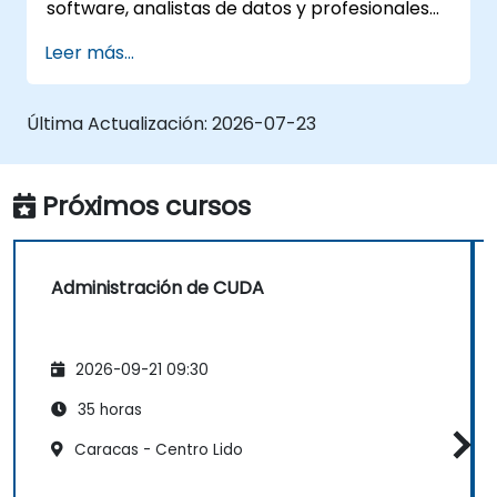
software, analistas de datos y profesionales
técnicos que desean utilizar TensorFlow 2.x y
Leer más...
Keras para crear, entrenar e implementar
modelos de aprendizaje profundo para visión
por computadora, procesamiento de
Última Actualización:
2026-07-23
lenguaje natural y aplicaciones multimodales.
Próximos cursos
Administración de CUDA
2026-09-21 09:30
35 horas
Caracas - Centro Lido