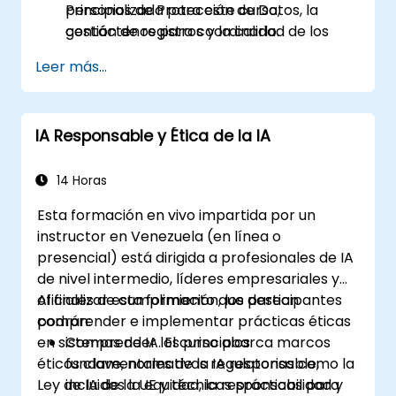
Principios de Protección de Datos, la
personalizada para este curso,
gestión de registros y la calidad de los
contáctenos para coordinarlo.
datos.
Leer más...
Aplicar Evaluaciones de Impacto en la
Protección de Datos (DPIA), marcos de
gobernanza y enfoques de mitigación de
IA Responsable y Ética de la IA
riesgos a proyectos de IA/aprendizaje
automático.
14 Horas
Esta formación en vivo impartida por un
instructor en Venezuela (en línea o
presencial) está dirigida a profesionales de IA
de nivel intermedio, líderes empresariales y
oficiales de cumplimiento que desean
Al finalizar esta formación, los participantes
comprender e implementar prácticas éticas
podrán:
en sistemas de IA. El curso abarca marcos
Comprender los principios
éticos clave, normativas regulatorias como la
fundamentales de la IA responsable,
Ley de IA de la UE y técnicas prácticas para
incluidos la equidad, la responsabilidad y