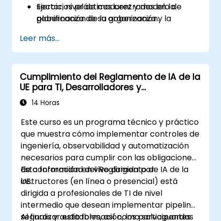
Ejercicios prácticos centrados en la
sector, nivel de madurez y modelo de
planificación de la gobernanza y la
gobernanza de su organización.
documentación.
Leer más...
Cumplimiento del Reglamento de IA de la
UE para TI, Desarrolladores y
Administradores
14 Horas
Este curso es un programa técnico y práctico
que muestra cómo implementar controles de
ingeniería, observabilidad y automatización
necesarios para cumplir con las obligaciones
de conformidad del Reglamento de IA de la
Esta formación en vivo dirigida por
UE.
instructores (en línea o presencial) está
dirigida a profesionales de TI de nivel
intermedio que desean implementar pipelines
seguros y auditables, así como salvaguardas
Al finalizar esta formación, los participantes