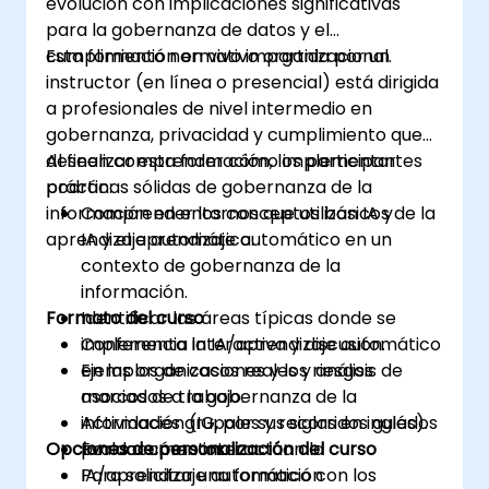
evolución con implicaciones significativas
para la gobernanza de datos y el
cumplimiento normativo organizacional.
Esta formación en vivo impartida por un
instructor (en línea o presencial) está dirigida
a profesionales de nivel intermedio en
gobernanza, privacidad y cumplimiento que
deseen comprender cómo implementar
Al finalizar esta formación, los participantes
prácticas sólidas de gobernanza de la
podrán:
información en entornos que utilizan IA y
Comprender los conceptos básicos de la
aprendizaje automático.
IA y el aprendizaje automático en un
contexto de gobernanza de la
información.
Formato del curso
Identificar las áreas típicas donde se
implementa la IA/aprendizaje automático
Conferencia interactiva y discusión.
en las organizaciones y los riesgos
Ejemplos de casos reales y análisis de
asociados a la gobernanza de la
marcos de trabajo.
información (IG, por sus siglas en inglés).
Actividades grupales y recorridos guiados
Opciones de personalización del curso
Evaluar cómo interactúan la
por documentos.
IA/aprendizaje automático con los
Para solicitar una formación