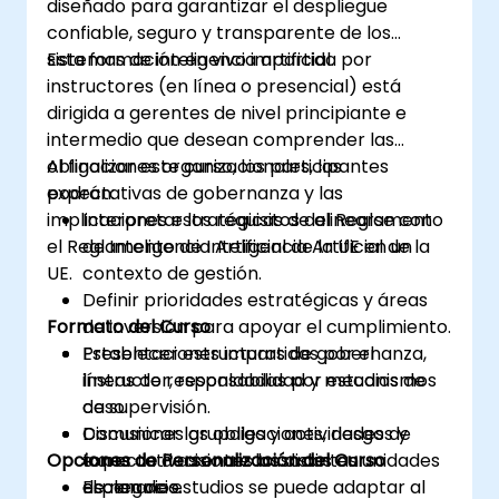
diseñado para garantizar el despliegue
confiable, seguro y transparente de los
sistemas de inteligencia artificial.
Esta formación en vivo impartida por
instructores (en línea o presencial) está
dirigida a gerentes de nivel principiante e
intermedio que desean comprender las
obligaciones organizacionales, las
Al finalizar este curso, los participantes
expectativas de gobernanza y las
podrán:
implicaciones estratégicas de alinearse con
Interpretar los requisitos del Reglamento
el Reglamento de Inteligencia Artificial de la
de Inteligencia Artificial de la UE en un
UE.
contexto de gestión.
Definir prioridades estratégicas y áreas
Formato del Curso
de inversión para apoyar el cumplimiento.
Establecer estructuras de gobernanza,
Presentaciones impartidas por el
líneas de responsabilidad y mecanismos
instructor, respaldadas por estudios de
de supervisión.
caso.
Comunicar las obligaciones, riesgos y
Discusiones grupales y actividades de
Opciones de Personalización del Curso
expectativas entre las distintas unidades
toma de decisiones basadas en
de negocio.
escenarios.
El plan de estudios se puede adaptar al