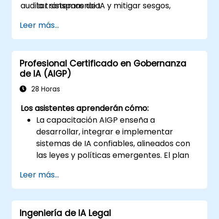
auditar sistemas de IA y mitigar sesgos,
la transparencia.
mejorando así la transparencia.
Identificar y mitigar sesgos dentro de los
Leer más...
sistemas de IA.
Implementar marcos éticos y realizar
auditorías de IA para asegurar el
Profesional Certificado en Gobernanza
cumplimiento.
de IA (AIGP)
Aplicar estrategias de gobernanza para
gestionar riesgos éticos en la
28 Horas
implementación de IA.
Los asistentes aprenderán cómo:
La capacitación AIGP enseña a
desarrollar, integrar e implementar
sistemas de IA confiables, alineados con
las leyes y políticas emergentes. El plan
de estudios ofrece una visión general de
Leer más...
la tecnología de IA, un análisis del marco
legal actual y estrategias para la gestión
de riesgos, consideraciones de seguridad
Ingeniería de IA Legal
y protección, privacidad y otros temas