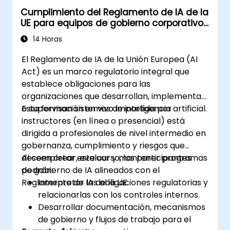
Cumplimiento del Reglamento de IA de la
UE para equipos de gobierno corporativo
y cumplimiento normativo
14 Horas
El Reglamento de IA de la Unión Europea (AI
Act) es un marco regulatorio integral que
establece obligaciones para las
organizaciones que desarrollan, implementan
o supervisan sistemas de inteligencia artificial.
Esta formación en vivo impartida por
instructores (en línea o presencial) está
dirigida a profesionales de nivel intermedio en
gobernanza, cumplimiento y riesgos que
deseen crear, evaluar y mantener programas
Al completar este curso, los participantes
de gobierno de IA alineados con el
podrán:
Reglamento de IA de la UE.
Interpretar las obligaciones regulatorias y
relacionarlas con los controles internos.
Desarrollar documentación, mecanismos
de gobierno y flujos de trabajo para el