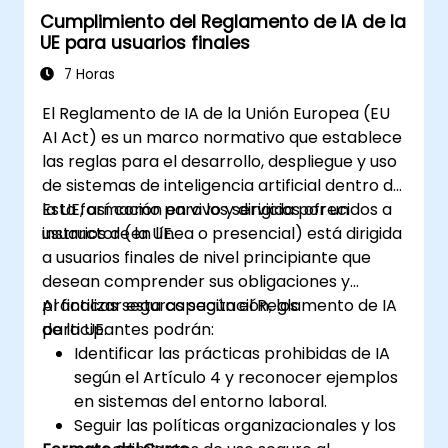
Cumplimiento del Reglamento de IA de la
UE para usuarios finales
7 Horas
El Reglamento de IA de la Unión Europea (EU
AI Act) es un marco normativo que establece
las reglas para el desarrollo, despliegue y uso
de sistemas de inteligencia artificial dentro de
la UE, así como para los servicios ofrecidos a
Esta formación en vivo y dirigida por un
usuarios de la UE.
instructor (en línea o presencial) está dirigida
a usuarios finales de nivel principiante que
desean comprender sus obligaciones y
prácticas seguras según el Reglamento de IA
Al finalizar esta capacitación, los
de la UE.
participantes podrán:
Identificar las prácticas prohibidas de IA
según el Artículo 4 y reconocer ejemplos
en sistemas del entorno laboral.
Seguir las políticas organizacionales y los