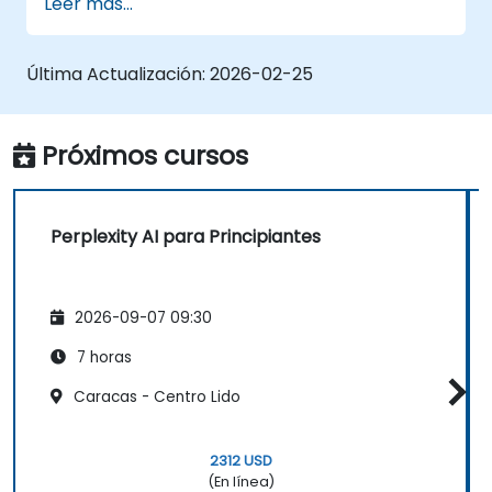
Leer más...
escenarios del mundo real.
Comprender las consideraciones éticas y
los impactos sociales de las tecnologías
Última Actualización:
2026-02-25
de IA.
Próximos cursos
Perplexity AI para Principiantes
2026-09-07 09:30
7 horas
Caracas - Centro Lido
2312 USD
(En línea)