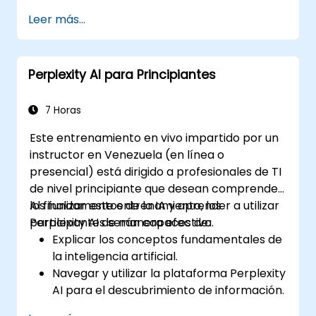
atractivos.
Leer más...
Utilizar Perplexity AI para evaluaciones
estudiantiles y retroalimentación.
Explorar el potencial de la IA en el
Perplexity AI para Principiantes
aprendizaje personalizado.
7 Horas
Este entrenamiento en vivo impartido por un
instructor en Venezuela (en línea o
presencial) está dirigido a profesionales de TI
de nivel principiante que desean comprender
los fundamentos de la IA y aprender a utilizar
Al finalizar este entrenamiento, los
Perplexity AI de manera efectiva.
participantes serán capaces de:
Explicar los conceptos fundamentales de
la inteligencia artificial.
Navegar y utilizar la plataforma Perplexity
AI para el descubrimiento de información.
Aplicar Perplexity AI en diversos