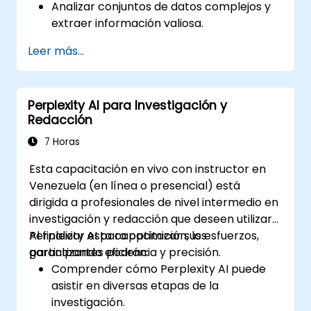
Analizar conjuntos de datos complejos y
extraer información valiosa.
Aplicar conceptos de IA a la resolución
Leer más...
práctica de problemas.
Integrar Perplexity AI con los flujos de
trabajo actuales de IA.
Perplexity AI para Investigación y
Redacción
7 Horas
Esta capacitación en vivo con instructor en
Venezuela (en línea o presencial) está
dirigida a profesionales de nivel intermedio en
investigación y redacción que deseen utilizar
Perplexity AI para optimizar sus esfuerzos,
Al finalizar esta capacitación, los
garantizando eficiencia y precisión.
participantes podrán:
Comprender cómo Perplexity AI puede
asistir en diversas etapas de la
investigación.