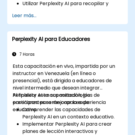
Utilizar Perplexity AI para recopilar y
organizar información.
Leer más...
Mejorar su proceso de redacción
mediante ideas y sugerencias impulsadas
por inteligencia artificial.
Perplexity AI para Educadores
Aplicar Perplexity AI en proyectos de
redacción académica y profesional.
7 Horas
Esta capacitación en vivo, impartida por un
instructor en Venezuela (en línea o
presencial), está dirigida a educadores de
nivel intermedio que desean integrar
Perplexity AI en sus metodologías de
Al finalizar esta capacitación, los
enseñanza para mejorar la experiencia
participantes serán capaces de:
educativa.
Comprender las capacidades de
Perplexity AI en un contexto educativo.
Implementar Perplexity AI para crear
planes de lección interactivos y