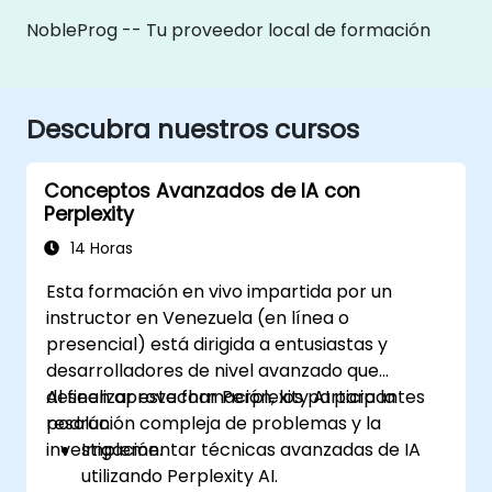
NobleProg -- Tu proveedor local de formación
Descubra nuestros cursos
Conceptos Avanzados de IA con
Perplexity
14 Horas
Esta formación en vivo impartida por un
instructor en Venezuela (en línea o
presencial) está dirigida a entusiastas y
desarrolladores de nivel avanzado que
deseen aprovechar Perplexity AI para la
Al finalizar esta formación, los participantes
resolución compleja de problemas y la
podrán:
investigación.
Implementar técnicas avanzadas de IA
utilizando Perplexity AI.