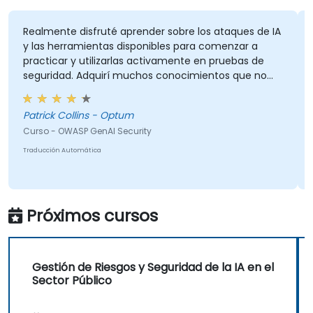
Realmente disfruté aprender sobre los ataques de IA
y las herramientas disponibles para comenzar a
practicar y utilizarlas activamente en pruebas de
seguridad. Adquirí muchos conocimientos que no
tenía al inicio, y el curso cumplió con lo que
esperaba. Mi parte favorita del entrenamiento fue el
Patrick Collins - Optum
navegador Comet, y quedé impresionado por lo que
Curso - OWASP GenAI Security
podía hacer. Sin duda seguiré explorándolo más. En
general, fue un excelente curso y disfruté aprender
Traducción Automática
sobre los Top 10 de OWASP para GenAI.
Próximos cursos
Gestión de Riesgos y Seguridad de la IA en el
Sector Público