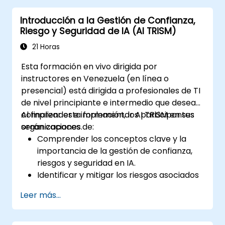
Introducción a la Gestión de Confianza,
Riesgo y Seguridad de IA (AI TRiSM)
21 Horas
Esta formación en vivo dirigida por
instructores en Venezuela (en línea o
presencial) está dirigida a profesionales de TI
de nivel principiante e intermedio que desean
comprender e implementar AI TRiSM en sus
Al finalizar esta formación, los participantes
organizaciones.
serán capaces de:
Comprender los conceptos clave y la
importancia de la gestión de confianza,
riesgos y seguridad en IA.
Identificar y mitigar los riesgos asociados
a los sistemas de IA.
Leer más...
Implementar mejores prácticas de
seguridad para IA.
Comprender el cumplimiento normativo