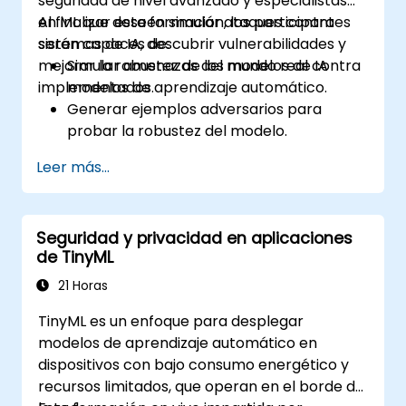
seguridad de nivel avanzado y especialistas
en ML que deseen simular ataques contra
Al finalizar esta formación, los participantes
sistemas de IA, descubrir vulnerabilidades y
serán capaces de:
mejorar la robustez de los modelos de IA
Simular amenazas del mundo real contra
implementados.
modelos de aprendizaje automático.
Generar ejemplos adversarios para
probar la robustez del modelo.
Evaluar la superficie de ataque de las API
Leer más...
y canalizaciones de IA.
Diseñar estrategias de red teaming para
entornos de implementación de IA.
Seguridad y privacidad en aplicaciones
de TinyML
21 Horas
TinyML es un enfoque para desplegar
modelos de aprendizaje automático en
dispositivos con bajo consumo energético y
recursos limitados, que operan en el borde de