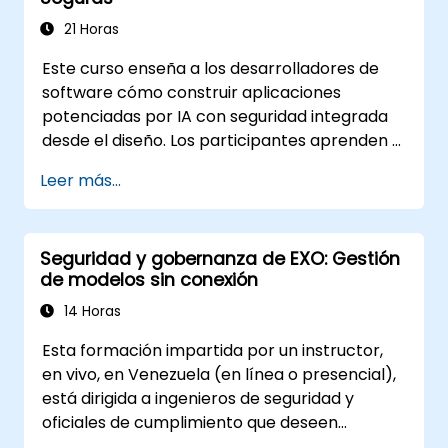
agentes, y comprenden cómo proteger
sistemas de IA utilizando defensas en capas
21 Horas
que incluyen WAFs, gateways de IA, seguridad
Este curso enseña a los desarrolladores de
de API y guardrails. A través de laboratorios
software cómo construir aplicaciones
prácticos y ejemplos del mundo real, los
potenciadas por IA con seguridad integrada
estudiantes adquieren las habilidades para
desde el diseño. Los participantes aprenden a
identificar patrones de ataque de IA, asegurar
proteger chatbots, copilotos, pipelines de
aplicaciones basadas en LLM e implementar
Leer más...
RAG y agentes de IA contra amenazas
defensas eficaces en runtime para entornos
específicas de la IA, como inyección de
de producción.
prompts, envenenamiento de datos, abuso
Seguridad y gobernanza de EXO: Gestión
de herramientas, filtración de secretos y
de modelos sin conexión
salida de modelos insegura. El curso cubre el
diseño seguro de prompts, seguridad en RAG,
14 Horas
acceso de menor privilegio, guardrails y
Esta formación impartida por un instructor,
pruebas de red-teaming, ayudando a los
en vivo, en Venezuela (en línea o presencial),
desarrolladores a crear funciones de IA
está dirigida a ingenieros de seguridad y
seguras, confiables y resistentes en entornos
oficiales de cumplimiento que deseen
del mundo real.
endurecer las implementaciones de EXO,