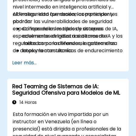
nivel intermedio en inteligencia artificial y
ciberseguridad que desean comprender y
Al finalizar esta formación, los participantes
abordar las vulnerabilidades de seguridad
podrán:
específicas de los modelos y sistemas de IA,
Comprender los tipos de ataques
especialmente en industrias altamente
adversarios dirigidos a sistemas de IA y los
reguladas como las finanzas, la gobernanza
métodos para defenderse contra ellos.
de datos y la consultoría.
Implementar técnicas de endurecimiento
de modelos para asegurar las tuberías de
Leer más...
aprendizaje automático.
Garantizar la seguridad e integridad de
los datos en los modelos de aprendizaje
Red Teaming de Sistemas de IA:
automático.
Seguridad Ofensiva para Modelos de ML
Navegar por los requisitos de
cumplimiento normativo relacionados
14 Horas
con la seguridad de la IA.
Esta formación en vivo impartida por un
instructor en Venezuela (en línea o
presencial) está dirigida a profesionales de la