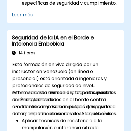
específicas de seguridad y cumplimiento.
Leer más...
Seguridad de la IA en el Borde e
Intelencia Embebida
14 Horas
Esta formación en vivo dirigida por un
instructor en Venezuela (en línea o
presencial) está orientada a ingenieros y
profesionales de seguridad de nivel
intermedio que desean proteger los modelos
Al finalizar esta formación, los participantes
de IA implementados en el borde contra
serán capaces de:
amenazas como la manipulación, fugas de
Identificar y evaluar riesgos de seguridad
datos, entradas adversarias y ataques físicos.
en implementaciones de IA en el borde.
Aplicar técnicas de resistencia a la
manipulación e inferencia cifrada.