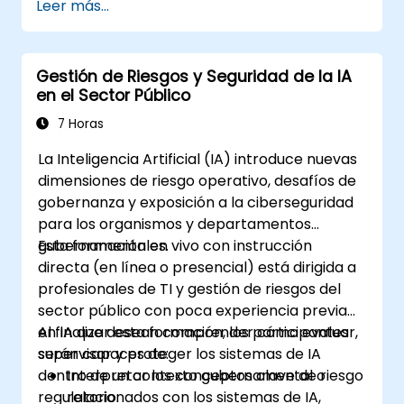
Leer más...
abierto.
Aplicar la privacidad diferencial para
compartir datos y entrenar modelos de
Gestión de Riesgos y Seguridad de la IA
forma segura.
en el Sector Público
Utilizar técnicas de cifrado y
computación segura para proteger las
7 Horas
entradas y salidas de los modelos.
La Inteligencia Artificial (IA) introduce nuevas
dimensiones de riesgo operativo, desafíos de
gobernanza y exposición a la ciberseguridad
para los organismos y departamentos
gubernamentales.
Esta formación en vivo con instrucción
directa (en línea o presencial) está dirigida a
profesionales de TI y gestión de riesgos del
sector público con poca experiencia previa
en IA que desean comprender cómo evaluar,
Al finalizar esta formación, los participantes
supervisar y proteger los sistemas de IA
serán capaces de:
dentro de un contexto gubernamental o
Interpretar los conceptos clave de riesgo
regulatorio.
relacionados con los sistemas de IA,