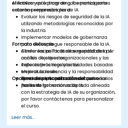
efectivos y prácticas de gobernanza para
Al finalizar este programa, los participantes
entornos empresariales de IA.
estarán preparados para:
Evaluar los riesgos de seguridad de la IA
utilizando metodologías reconocidas por
la industria.
Implementar modelos de gobernanza
Formato del curso
para el despliegue responsable de la IA.
Alinear las políticas de seguridad de la IA
Conferencias facilitadas respaldadas por
con los objetivos organizacionales y las
análisis de expertos.
expectativas regulatorias.
Talleres prácticos y actividades basadas
Mejorar la resiliencia y la responsabilidad
en evaluaciones.
Opciones de personalización del curso
dentro de las operaciones impulsadas
Ejercicios aplicados utilizando escenarios
por la IA.
reales de gobernanza de IA.
Para una formación adaptada alineada
con la estrategia de IA de su organización,
por favor contáctenos para personalizar
el curso.
Leer más...