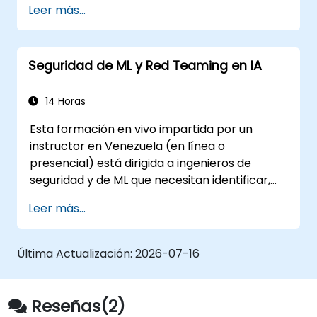
Leer más...
controlar el acceso a los modelos y gobernar
las cargas de trabajo de IA que se ejecutan
completamente en instalaciones propias.
Seguridad de ML y Red Teaming en IA
14 Horas
Esta formación en vivo impartida por un
instructor en Venezuela (en línea o
presencial) está dirigida a ingenieros de
seguridad y de ML que necesitan identificar,
probar y defenderse contra ataques a
Leer más...
modelos de ML y aplicaciones potenciadas
por LLM.
Última Actualización:
2026-07-16
Reseñas(2)