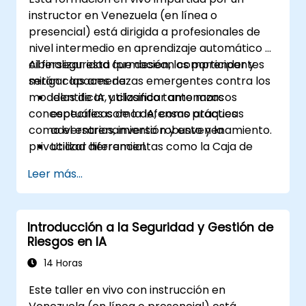
instructor en Venezuela (en línea o
presencial) está dirigida a profesionales de
nivel intermedio en aprendizaje automático y
ciberseguridad que desean comprender y
Al finalizar esta formación, los participantes
mitigar las amenazas emergentes contra los
serán capaces de:
modelos de IA, utilizando tanto marcos
Identificar y clasificar amenazas
conceptuales como defensas prácticas
específicas de la IA, como ataques
como el entrenamiento robusto y la
adversarios, inversión y envenenamiento.
privacidad diferencial.
Utilizar herramientas como la Caja de
Herramientas de Robustez Adversaria
Leer más...
(ART) para simular ataques y probar
modelos.
Aplicar defensas prácticas que incluyen
Introducción a la Seguridad y Gestión de
entrenamiento adversario, inyección de
Riesgos en IA
ruido y técnicas de preservación de la
privacidad.
14 Horas
Diseñar estrategias de evaluación de
Este taller en vivo con instrucción en
modelos conscientes de las amenazas en