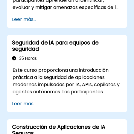
participantes aprenderán a identificar,
evaluar y mitigar amenazas específicas de la
IA mediante ejercicios prácticos y escenarios
Leer más...
del mundo real.
Seguridad de IA para equipos de
seguridad
35 Horas
Este curso proporciona una introducción
práctica a la seguridad de aplicaciones
modernas impulsadas por IA, APIs, copilotos y
agentes autónomos. Los participantes
aprenden cómo difiere la seguridad de IA de
Leer más...
la seguridad web tradicional, exploran
amenazas comunes específicas de IA como
la inyección de comandos, el
Construcción de Aplicaciones de IA
envenenamiento de RAG y el abuso de
Seguras