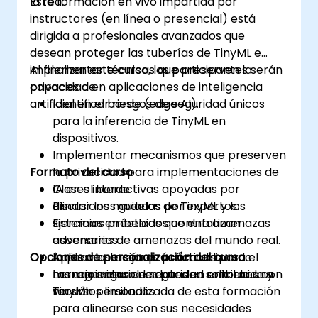
la red.
Esta formación en vivo impartida por
instructores (en línea o presencial) está
dirigida a profesionales avanzados que
desean proteger las tuberías de TinyML e
implementar técnicas que preserven la
Al finalizar este curso, los participantes serán
privacidad en aplicaciones de inteligencia
capaces de:
artificial en el borde (edge AI).
Identificar riesgos de seguridad únicos
para la inferencia de TinyML en
dispositivos.
Implementar mecanismos que preserven
Formato del curso
la privacidad para implementaciones de
IA en el borde.
Clases interactivas apoyadas por
Blindar los modelos de TinyML y los
discusiones guiadas por expertos.
sistemas embebidos contra amenazas
Ejercicios prácticos que enfatizan
adversarias.
escenarios de amenazas del mundo real.
Opciones de personalización del curso
Aplicar las mejores prácticas para el
Implementación práctica utilizando
manejo seguro de datos en entornos con
herramientas de seguridad embebida y
Las organizaciones pueden solicitar una
recursos limitados.
TinyML.
versión personalizada de esta formación
para alinearse con sus necesidades