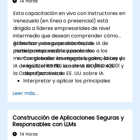
14 Horas
Esta capacitación en vivo con instructores en
Venezuela (en línea o presencial) está
dirigida a líderes empresariales de nivel
intermedio que desean comprender cómo
gobernar y asegurar sistemas de IA de
Al finalizar esta capacitación, los
manera responsable y conforme a los
participantes serán capaces de:
marcos globales emergentes, como la Ley de
Comprender los riesgos legales, éticos y
IA de la UE, el RGPD, la norma ISO/IEC 42001 y
regulatorios del uso de IA en diversos
la Orden Ejecutiva de EE. UU. sobre IA.
departamentos.
Interpretar y aplicar los principales
marcos de gobernanza de IA (Ley de IA
Leer más...
de la UE, Marco NIST AI RMF, ISO/IEC
42001).
Establecer políticas de seguridad,
Construcción de Aplicaciones Seguras y
auditoría y supervisión para el despliegue
Responsables con LLMs
de IA en la empresa.
Desarrollar directrices de adquisición y
14 Horas