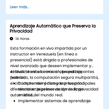
Blindar los modelos implementados en el
Leer más...
borde y proteger los flujos de datos.
Implementar estrategias de mitigación
de amenazas específicas para sistemas
Aprendizaje Automático que Preserva la
embebidos y con restricciones.
Privacidad
14 Horas
Esta formación en vivo impartida por un
instructor en Venezuela (en línea o
presencial) está dirigida a profesionales de
nivel avanzado que deseen implementar y
evaluar técnicas como el aprendizaje
Al finalizar esta formación, los participantes
federado, la computación segura multipartita,
podrán:
el cifrado homomórfico y la privacidad
Comprender y comparar las principales
diferencial en pipelines de aprendizaje
técnicas de preservación de la privacidad
automático del mundo real.
en el ML.
Implementar sistemas de aprendizaje
federado utilizando marcos de código