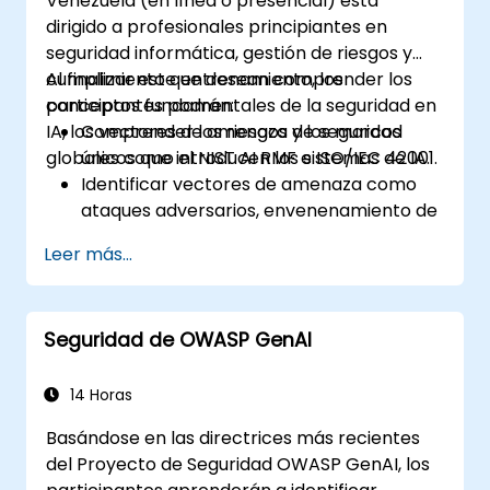
Venezuela (en línea o presencial) está
entornos de producción.
dirigido a profesionales principiantes en
seguridad informática, gestión de riesgos y
cumplimiento que desean comprender los
Al finalizar este entrenamiento, los
conceptos fundamentales de la seguridad en
participantes podrán:
IA, los vectores de amenaza y los marcos
Comprender los riesgos de seguridad
globales como el NIST AI RMF e ISO/IEC 42001.
únicos que introducen los sistemas de IA.
Identificar vectores de amenaza como
ataques adversarios, envenenamiento de
datos e inversión de modelos.
Leer más...
Aplicar modelos fundamentales de
gobernanza como el Marco de Gestión
de Riesgos de IA del NIST (NIST AI RMF).
Seguridad de OWASP GenAI
Alinear el uso de la IA con los estándares
emergentes, las directrices de
cumplimiento y los principios éticos.
14 Horas
Basándose en las directrices más recientes
del Proyecto de Seguridad OWASP GenAI, los