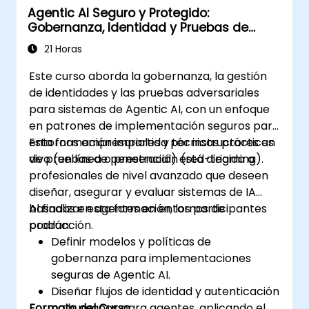
Agentic AI Seguro y Protegido:
y las consideraciones éticas para IA.
Gobernanza, Identidad y Pruebas de
Desarrollar estrategias para una
Penetración
gobernanza y gestión efectivas de la IA.
21 Horas
Este curso aborda la gobernanza, la gestión
de identidades y las pruebas adversariales
para sistemas de Agentic AI, con un enfoque
en patrones de implementación seguros para
entornos empresariales y técnicas prácticas
Esta formación impartida por instructores en
de pruebas de penetración (red-teaming).
vivo (en línea o presencial) está dirigida a
profesionales de nivel avanzado que deseen
diseñar, asegurar y evaluar sistemas de IA
basados en agentes en entornos de
Al finalizar esta formación, los participantes
producción.
podrán:
Definir modelos y políticas de
gobernanza para implementaciones
seguras de Agentic AI.
Diseñar flujos de identidad y autenticación
Formato del Curso
no humanos para agentes, aplicando el