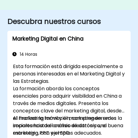
Descubra nuestros cursos
Marketing Digital en China
14 Horas
Esta formación está dirigida especialmente a
personas interesadas en el Marketing Digital y
las Estrategias.
La formación aborda los conceptos
esenciales para adquirir visibilidad en China a
través de medios digitales. Presenta los
conceptos clave del marketing digital, desde
el marketing móvil y el marketing en redes
Al finalizar la formación, comprenderemos la
sociales hasta el correo electrónico, el
importancia del análisis de datos y una buena
marketing PPC y el SEO.
estrategia, con ejemplos adecuados.