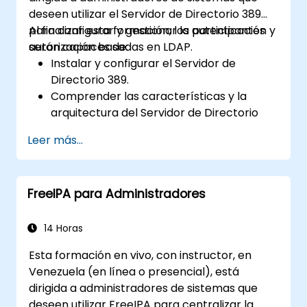
deseen utilizar el Servidor de Directorio 389
para configurar y gestionar la autenticación y
Al finalizar esta formación, los participantes
autorización basadas en LDAP.
serán capaces de:
Instalar y configurar el Servidor de
Directorio 389.
Comprender las características y la
arquitectura del Servidor de Directorio
389.
Leer más...
Aprender a configurar el servidor de
directorio mediante la consola web y la
línea de comandos (CLI).
FreeIPA para Administradores
Configurar y monitorear la replicación
para garantizar alta disponibilidad y
equilibrar la carga.
14 Horas
Gestionar la autenticación LDAP utilizando
Esta formación en vivo, con instructor, en
SSSD para obtener un mejor rendimiento.
Venezuela (en línea o presencial), está
Integrar el Servidor de Directorio 389 con
dirigida a administradores de sistemas que
Microsoft Active Directory.
deseen utilizar FreeIPA para centralizar la