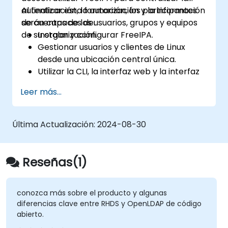
autenticación, la autorización y la información
Al finalizar esta formación, los participantes
de cuentas de los usuarios, grupos y equipos
serán capaces de:
de su organización.
Instalar y configurar FreeIPA.
Gestionar usuarios y clientes de Linux
desde una ubicación central única.
Utilizar la CLI, la interfaz web y la interfaz
RPC de FreeIPA para configurar y
Leer más...
gestionar permisos.
Habilitar el inicio de sesión único (Single
Sign On) en todos los sistemas, servicios y
Última Actualización:
2024-08-30
aplicaciones.
Integrar FreeIPA con el Active Directory
de Windows.
Reseñas(1)
Realizar copias de seguridad, replicación y
migración de un servidor FreeIPA.
conozca más sobre el producto y algunas
diferencias clave entre RHDS y OpenLDAP de código
abierto.