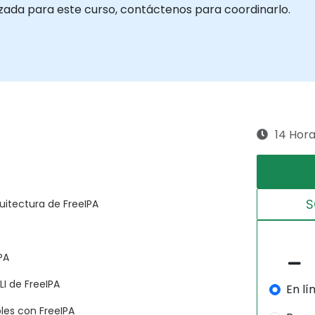
izada para este curso, contáctenos para coordinarlo.
14 Hor
S
quitectura de FreeIPA
PA
LI de FreeIPA
En lí
les con FreeIPA