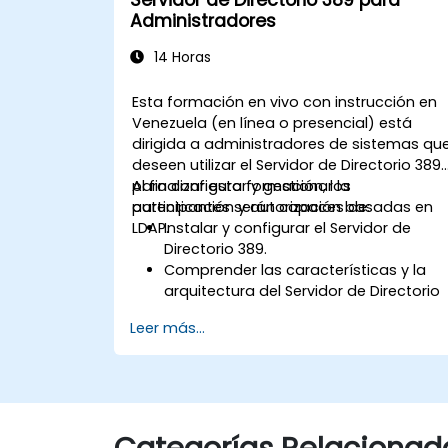
Administradores
14 Horas
Esta formación en vivo con instrucción en
Venezuela (en línea o presencial) está
dirigida a administradores de sistemas qu
deseen utilizar el Servidor de Directorio 389
para configurar y gestionar la
Al finalizar esta formación, los
autenticación y autorización basadas en
participantes serán capaces de:
LDAP.
Instalar y configurar el Servidor de
Directorio 389.
Comprender las características y la
arquitectura del Servidor de Directorio
389.
Leer más...
Aprender a configurar el servidor de
directorio mediante la consola web y
la línea de comandos (CLI).
Configurar y monitorear la replicación
para garantizar alta disponibilidad y
Categorías Relacionad
equilibrar la carga.