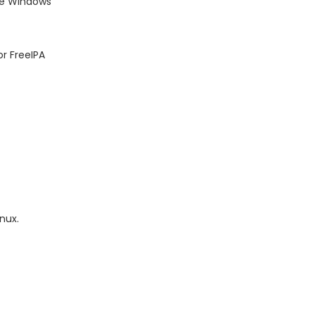
 de Windows
or FreeIPA
nux.