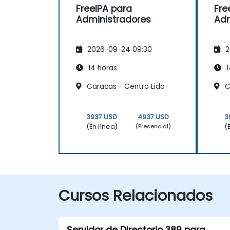
FreeIPA para
Fre
Administradores
Adm
2026-09-24 09:30
2
14 horas
1
Caracas - Centro Lido
C
3937 USD
4937 USD
3
(En línea)
(
(Presencial)
Cursos Relacionados
Servidor de Directorio 389 para