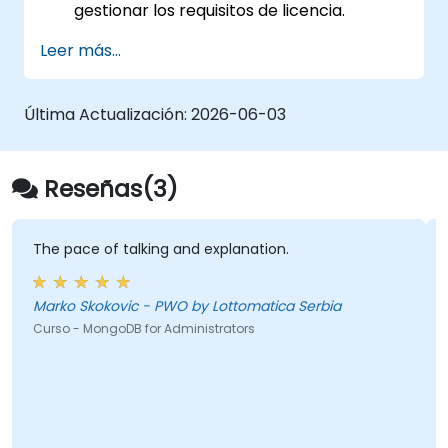
gestionar los requisitos de licencia.
Si desea solicitar una formación
Leer más...
personalizada para este curso,
comuníquese con nosotros para
organizarla.
Última Actualización:
2026-06-03
Reseñas(3)
The pace of talking and explanation.
Marko Skokovic - PWO by Lottomatica Serbia
Curso - MongoDB for Administrators