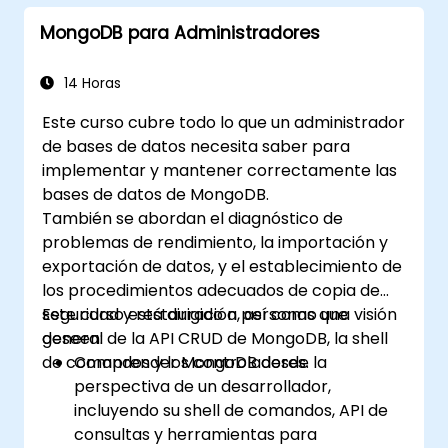
FastAPI.
MongoDB para Administradores
Aprender a diseñar aplicaciones
interactivas con React.
Desarrollar, probar e implementar
14 Horas
aplicaciones (frontend y backend)
Este curso cubre todo lo que un administrador
utilizando la pila FARM.
de bases de datos necesita saber para
implementar y mantener correctamente las
bases de datos de MongoDB.
También se abordan el diagnóstico de
problemas de rendimiento, la importación y
exportación de datos, y el establecimiento de
los procedimientos adecuados de copia de
seguridad y restauración, así como una visión
Este curso está dirigido a personas que
general de la API CRUD de MongoDB, la shell
deseen:
de comandos y los controladores.
Comprender MongoDB desde la
perspectiva de un desarrollador,
incluyendo su shell de comandos, API de
consultas y herramientas para