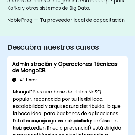
análisis de datos e integración con Hadoop, Spark,
Kafka y otros sistemas de Big Data.
NobleProg -- Tu proveedor local de capacitación
Descubra nuestros cursos
Administración y Operaciones Técnicas
de MongoDB
48 Horas
MongoDB es una base de datos NoSQL
popular, reconocida por su flexibilidad,
escalabilidad y arquitectura distribuida, lo que
la hace ideal para backends de aplicaciones
modernas, agregación de datos y análisis en
Esta formación en vivo impartida por un
tiempo real.
instructor (en línea o presencial) está dirigida