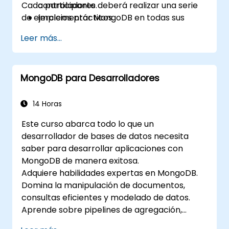
Cada participante deberá realizar una serie
controladores.
de ejercicios prácticos.
Implementar MongoDB en todas sus
configuraciones: como servidor único, con
Leer más...
replicación maestro/esclavo, como
conjunto de réplicas (replica set) y como
clúster fragmentado (sharded cluster).
MongoDB para Desarrolladores
Evaluar aplicaciones y elegir el hardware
adecuado.
Monitorear instancias de MongoDB e
14 Horas
integrarlas con software estándar de
Este curso abarca todo lo que un
monitoreo (Munin, Nagios, etc.).
desarrollador de bases de datos necesita
Planificar copias de seguridad y gestionar
saber para desarrollar aplicaciones con
grandes importaciones y exportaciones
MongoDB de manera exitosa.
de datos.
Adquiere habilidades expertas en MongoDB.
Solucionar los problemas y escenarios de
Domina la manipulación de documentos,
fallo más comunes para desarrolladores.
consultas eficientes y modelado de datos.
Aprende sobre pipelines de agregación,
estrategias de indexación y diseño de