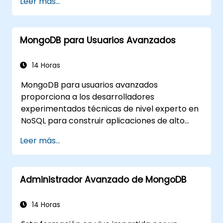
Leer más...
esquemas para construir aplicaciones NoSQL
escalables.
MongoDB para Usuarios Avanzados
14 Horas
MongoDB para usuarios avanzados
proporciona a los desarrolladores
experimentados técnicas de nivel experto en
NoSQL para construir aplicaciones de alto
rendimiento y escalables. Cubre los principios
Leer más...
fundamentales de la manipulación avanzada
de datos, optimización de operaciones CRUD,
funcionamiento interno de los índices y
Administrador Avanzado de MongoDB
pipelines de agregación. Analiza enfoques
prácticos sobre replicación, fragmentación,
perfilado de rendimiento y seguridad
14 Horas
empresarial. Ayuda a los profesionales a