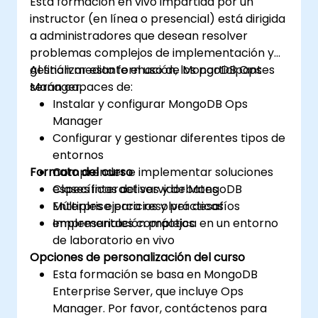
Esta formación en vivo impartida por un
implementar clústeres robustos de MongoDB
instructor (en línea o presencial) está dirigida
con estrategias automatizadas de copia de
a administradores que desean resolver
seguridad y monitoreo para despliegues en
problemas complejos de implementación y
producción.
gestión mediante el uso de MongoDB Ops
Al finalizar esta formación, los participantes
Manager.
serán capaces de:
Instalar y configurar MongoDB Ops
Manager
Configurar y gestionar diferentes tipos de
entornos
Formato del curso
Comprender e implementar soluciones
específicas del servidor MongoDB
Clases interactivas y debates
Enterprise para resolver desafíos
Múltiples ejercicios y prácticas
empresariales complejos
Implementación práctica en un entorno
de laboratorio en vivo
Opciones de personalización del curso
Esta formación se basa en MongoDB
Enterprise Server, que incluye Ops
Manager. Por favor, contáctenos para