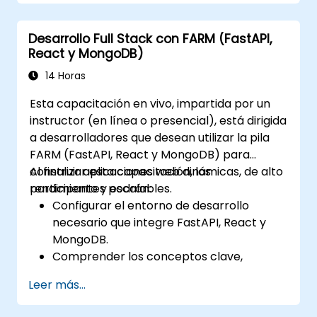
Desarrollo Full Stack con FARM (FastAPI,
React y MongoDB)
14 Horas
Esta capacitación en vivo, impartida por un
instructor (en línea o presencial), está dirigida
a desarrolladores que desean utilizar la pila
FARM (FastAPI, React y MongoDB) para
construir aplicaciones web dinámicas, de alto
Al finalizar esta capacitación, los
rendimiento y escalables.
participantes podrán:
Configurar el entorno de desarrollo
necesario que integre FastAPI, React y
MongoDB.
Comprender los conceptos clave,
características y beneficios de la pila
Leer más...
FARM.
Aprender a construir APIs REST con