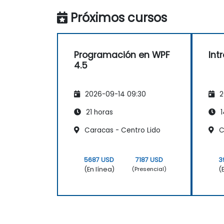
Próximos cursos
Programación en WPF
Int
4.5
2026-09-14 09:30
2
21 horas
1
Caracas - Centro Lido
C
5687 USD
7187 USD
3
(En línea)
(
(Presencial)