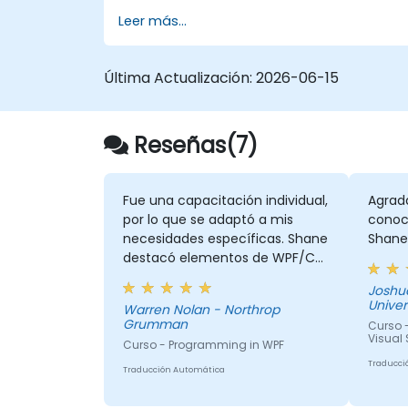
comprender la sintaxis de C# y los temas
Leer más...
relacionados con la programación
orientada a objetos en C#. Al finalizar esta
capacitación, los participantes podrán:
Última Actualización:
2026-06-15
Conocer los recursos y herramientas de
MSDN. Apoyar el proceso de desarrollo
como Microsoft Visual Studio.
Reseñas(7)
Fue una capacitación individual,
Agrad
por lo que se adaptó a mis
conoc
necesidades específicas. Shane
Shane 
destacó elementos de WPF/C#
que podrían ser beneficiosos
Joshua - California 
para mis proyectos de
Univer
Warren Nolan - Northrop
desarrollo.
Grumman
Curso 
Visual 
Curso - Programming in WPF
Traducci
Traducción Automática