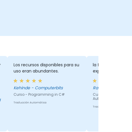
y
Los recursos disponibles para su
la forma de enseña
uso eran abundantes.
explica con pacien
Kehinde - Computerbits
Ramya K
Curso - Programming in C#
Curso - Advanced C#
Automation Test Engi
Traducción Automática
Traducción Automática