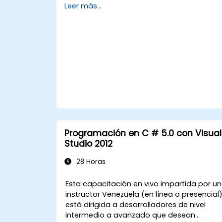
Leer más...
trabajo del IDE de Visual Studio y Generics.
Los participantes crean aplicaciones
empresariales utilizando prácticas de
desarrollo estándar en la industria,
adquiriendo conocimientos prácticos
sobre colecciones, tipos de datos,
seguridad de tipos y patrones de
arquitectura escalables para desplegar
soluciones .NET listas para producción en
aplicaciones empresariales complejas y
equipos de desarrollo.
Programación en C # 5.0 con Visual
Studio 2012
28 Horas
Esta capacitación en vivo impartida por un
instructor Venezuela (en línea o presencial
está dirigida a desarrolladores de nivel
intermedio a avanzado que desean