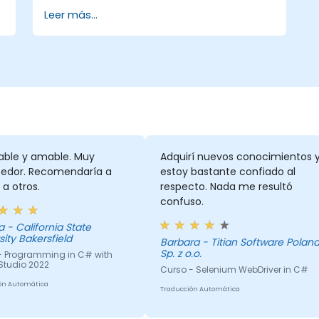
plataforma .NET. Durante la capacitación,
Leer más...
los participantes aprenderán cómo se
integra C#, cómo configurar el entorno
para escribir programas básicos y utilizar
las bibliotecas estándar.
able y amable. Muy
Adquirí nuevos conocimientos 
edor. Recomendaría a
estoy bastante confiado al
a otros.
respecto. Nada me resultó
confuso.
State
sity Bakersfield
Barbara - Titian Software Poland
Sp. z o.o.
- Programming in C# with
Studio 2022
Curso - Selenium WebDriver in C#
ón Automática
Traducción Automática