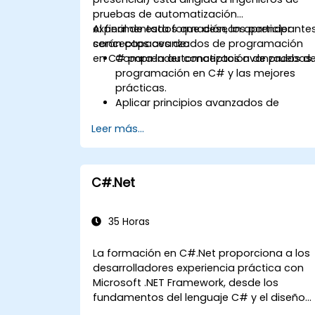
pruebas de automatización
experimentados que desean aprender
Al final de esta formación, los participante
conceptos avanzados de programación
serán capaces de:
en C# para la automatización de pruebas.
Comprender conceptos avanzados d
programación en C# y las mejores
prácticas.
Aplicar principios avanzados de
programación orientada a objetos
Leer más...
para crear soluciones de
automatización eficientes y flexibles.
Diseñar y desarrollar marcos de
trabajo de automatización modulares
C#.Net
y reutilizables utilizando las mejores
prácticas de la industria.
35 Horas
La formación en C#.Net proporciona a los
desarrolladores experiencia práctica con
Microsoft .NET Framework, desde los
fundamentos del lenguaje C# y el diseño
orientado a objetos hasta los flujos de