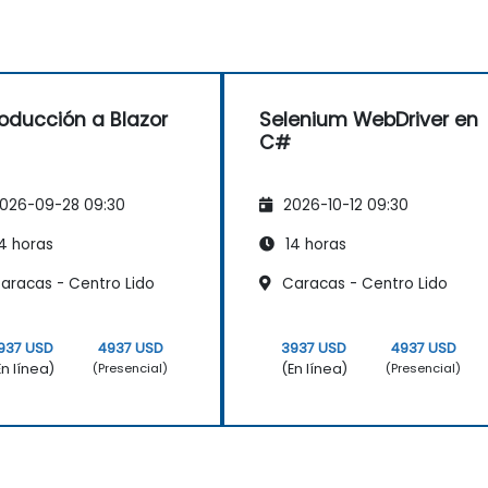
roducción a Blazor
Selenium WebDriver en
C#
026-09-28 09:30
2026-10-12 09:30
4 horas
14 horas
aracas - Centro Lido
Caracas - Centro Lido
937 USD
4937 USD
3937 USD
4937 USD
En línea)
(En línea)
(Presencial)
(Presencial)