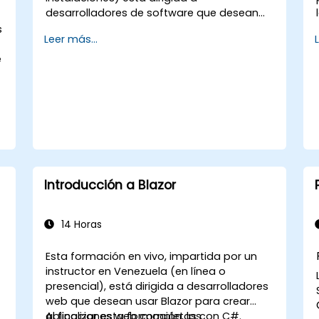
desarrolladores de software que desean
desarrollar aplicaciones cliente de
s
Leer más...
escritorio utilizando WPF y C#. Al finalizar
esta formación, los participantes podrán:
e
Aprender y comprender cómo utilizar los
recursos y herramientas de MSDN. Apoyar
el proceso de desarrollo en Microsoft Visual
Studio. Desarrollar aplicaciones
empresariales de escritorio utilizando la
tecnología WPF y el lenguaje C#.
Introducción a Blazor
14 Horas
Esta formación en vivo, impartida por un
instructor en Venezuela (en línea o
presencial), está dirigida a desarrolladores
web que desean usar Blazor para crear
aplicaciones web completas con C#.
Al finalizar esta formación, los