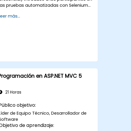
las pruebas automatizadas con Selenium
WebDriver y C# en Visual Studio. Si no
Leer más...
tienes experiencia programando en C# o
deseas repasar este lenguaje, te
recomendamos el curso: C# para
Ingenieros de Pruebas Automatizadas.
Programación en ASP.NET MVC 5
21 Horas
Público objetivo:
Líder de Equipo Técnico, Desarrollador de
Software
Objetivo de aprendizaje: