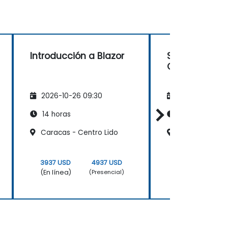
Introducción a Blazor
Selenium Web
C#
2026-10-26 09:30
2026-11-09 09
14 horas
14 horas
Caracas - Centro Lido
Caracas - Cen
3937 USD
4937 USD
3937 USD
(En línea)
(En línea)
(Presencial)