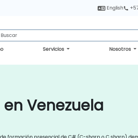
English
+5
no
Servicios
Nosotros
n
 en Venezuela
s de formación presencial de C# (C-sharp o C sharp) d