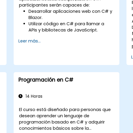
participantes serán capaces de:
Desarrollar aplicaciones web con C# y
Blazor.
Utilizar código en C# para llamar a
APIs y bibliotecas de JavaScript.
Ejecutar código y lógica del lado del
Leer más...
cliente (C#) directamente en un
navegador o servidor.
Implementar aplicaciones web Blazor
con Azure.
Programación en C#
14 Horas
El curso está diseñado para personas que
desean aprender un lenguaje de
)
programación basado en C# y adquirir
conocimientos básicos sobre la