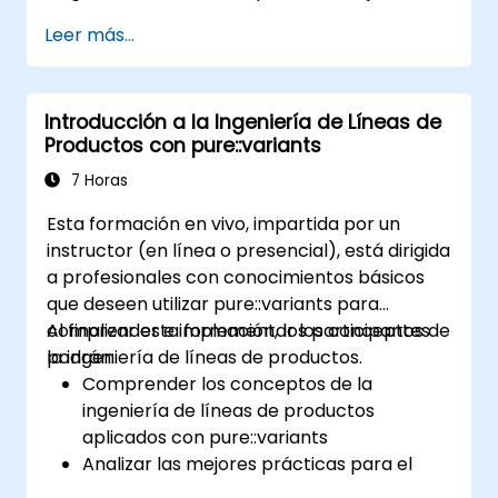
prácticas en gestión de configuración;
Leer más...
Comprender los conceptos clave de la
ingeniería de líneas de productos; Modelar la
variabilidad y las líneas de productos, con o
Introducción a la Ingeniería de Líneas de
sin herramientas; Implementar un proceso
Productos con pure::variants
integral desde la definición de la variabilidad
hasta la derivación del producto; Y evaluar los
7 Horas
beneficios de utilizar herramientas como
Esta formación en vivo, impartida por un
pure::variants y FeatureIDE
instructor (en línea o presencial), está dirigida
a profesionales con conocimientos básicos
que deseen utilizar pure::variants para
comprender e implementar los conceptos de
Al finalizar esta formación, los participantes
la ingeniería de líneas de productos.
podrán:
Comprender los conceptos de la
ingeniería de líneas de productos
aplicados con pure::variants
Analizar las mejores prácticas para el
modelado de líneas de productos