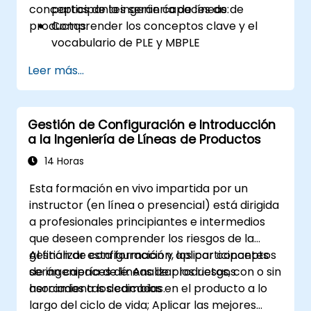
conceptos de la ingeniería de líneas de
participantes serán capaces de:
productos.
Comprender los conceptos clave y el
vocabulario de PLE y MBPLE
Describir las mejores prácticas para la
Leer más...
modelación de líneas de productos
Implementar un proceso de definición de
línea de productos en CATIA Magic
Gestión de Configuración e Introducción
Utilizar características de MBPLE, como
a la Ingeniería de Líneas de Productos
modelos de características, puntos de
variación y configuraciones
14 Horas
Esta formación en vivo impartida por un
instructor (en línea o presencial) está dirigida
a profesionales principiantes e intermedios
que deseen comprender los riesgos de la
gestión de configuración y aplicar conceptos
Al finalizar esta formación, los participantes
de ingeniería de líneas de productos, con o sin
serán capaces de: Analizar los riesgos
herramientas dedicadas.
asociados a los cambios en el producto a lo
largo del ciclo de vida; Aplicar las mejores