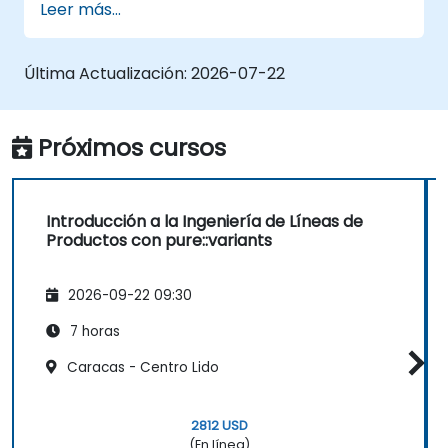
Leer más...
Implementar un proceso de variabilidad
integral (desde la definición hasta la
instanciación de variantes)
Última Actualización:
2026-07-22
Utilizar pure::variants con conectores
como Microsoft Office
Próximos cursos
Introducción a la Ingeniería de Líneas de
Productos con pure::variants
2026-09-22 09:30
7 horas
Caracas - Centro Lido
2812 USD
(En línea)