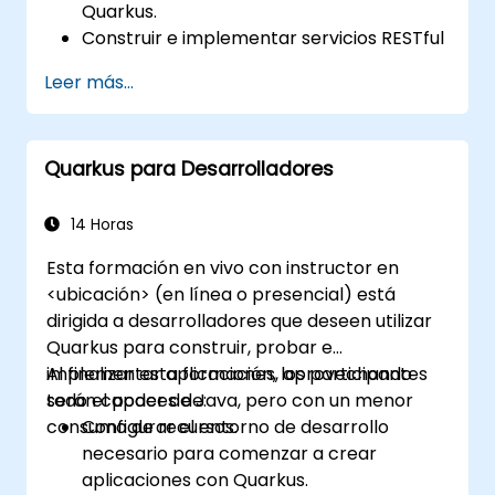
Quarkus.
Construir e implementar servicios RESTful
y arquitecturas de microservicios.
Leer más...
Utilizar GraalVM para la compilación
nativa y optimizar el tiempo de inicio y la
eficiencia en memoria.
Quarkus para Desarrolladores
Empaquetar y contenererizar
aplicaciones para entornos Kubernetes y
OpenShift.
14 Horas
Esta formación en vivo con instructor en
<ubicación> (en línea o presencial) está
dirigida a desarrolladores que deseen utilizar
Quarkus para construir, probar e
implementar aplicaciones, aprovechando
Al finalizar esta formación, los participantes
todo el poder de Java, pero con un menor
serán capaces de:
consumo de recursos.
Configurar el entorno de desarrollo
necesario para comenzar a crear
aplicaciones con Quarkus.