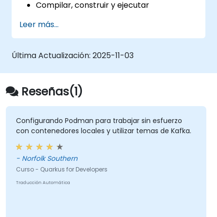
Compilar, construir y ejecutar
aplicaciones en modo nativo utilizando
Leer más...
GraalVM.
Aprovechar las herramientas y
extensiones de Quarkus para construir
Última Actualización:
2025-11-03
aplicaciones nativas mediante Maven.
Contenerizar, ejecutar e implementar
aplicaciones con Docker.
Reseñas(1)
Configurando Podman para trabajar sin esfuerzo
con contenedores locales y utilizar temas de Kafka.
- Norfolk Southern
Curso - Quarkus for Developers
Traducción Automática