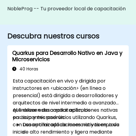
NobleProg -- Tu proveedor local de capacitación
Descubra nuestros cursos
Quarkus para Desarrollo Nativo en Java y
Microservicios
40 Horas
Esta capacitación en vivo y dirigida por
instructores en <ubicación> (en línea o
presencial) está dirigida a desarrolladores y
arquitectos de nivel intermedio a avanzado
que deseen desarrollar aplicaciones nativas
Al finalizar esta capacitación, los
en Java y microservicios utilizando Quarkus,
participantes podrán:
con uso optimizado de memoria y tiempo de
Desarrollar aplicaciones nativas en Java
inicio.
de alto rendimiento y ligera mediante