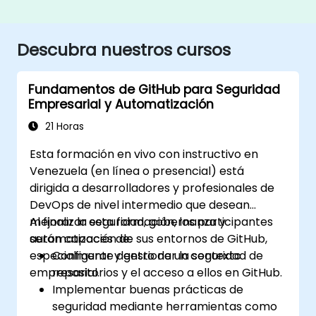
Descubra nuestros cursos
Fundamentos de GitHub para Seguridad
Empresarial y Automatización
21 Horas
Esta formación en vivo con instructivo en
Venezuela (en línea o presencial) está
dirigida a desarrolladores y profesionales de
DevOps de nivel intermedio que desean
mejorar la seguridad, gobernanza y
Al finalizar esta formación, los participantes
automatización de sus entornos de GitHub,
serán capaces de:
especialmente dentro de un contexto
Configurar y gestionar la seguridad de
empresarial.
repositorios y el acceso a ellos en GitHub.
Implementar buenas prácticas de
seguridad mediante herramientas como