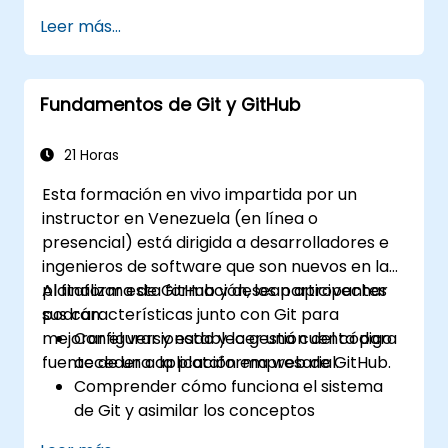
Dependabot y CodeQL.
Leer más...
Crear, reutilizar y mantener acciones
(Actions) y flujos de trabajo en GitHub.
Monitorear y auditar la actividad para
Fundamentos de Git y GitHub
garantizar el cumplimiento normativo y la
gobernanza a escala empresarial.
21 Horas
Esta formación en vivo impartida por un
instructor en Venezuela (en línea o
presencial) está dirigida a desarrolladores e
ingenieros de software que son nuevos en la
plataforma de GitHub y desean aprovechar
Al finalizar esta formación, los participantes
sus características junto con Git para
podrán:
mejorar el versionado y la gestión del código
Configurar y establecer una cuenta para
fuente de una aplicación empresarial.
acceder a la plataforma web de GitHub.
Comprender cómo funciona el sistema
de Git y asimilar los conceptos
fundamentales de GitHub.