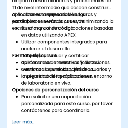
dirigido a desarrolladores y profesionales de
TI de nivel intermedio que deseen construir
aplicaciones empresariales seguras y
Al finalizar esta capacitación, los
escalables con Oracle APEX y minimizando la
participantes serán capaces de:
escritura manual de código.
Diseñar y construir aplicaciones basadas
en datos utilizando APEX.
Utilizar componentes integrados para
acelerar el desarrollo.
Formato del curso
Desplegar, evaluar y certificar
aplicaciones de manera eficiente.
Conferencias interactivas y discusiones.
Gestionar la autenticación de usuarios y
Numerosos ejercicios y práctica.
la seguridad de las aplicaciones.
Implementación práctica en un entorno
de laboratorio en vivo.
Opciones de personalización del curso
Para solicitar una capacitación
personalizada para este curso, por favor
contáctenos para coordinarlo.
Leer más...