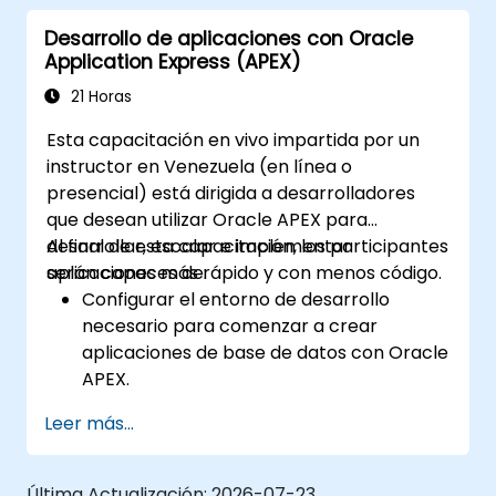
datos.
Desarrollo de aplicaciones con Oracle
Integrar aplicaciones APEX con sistemas
Application Express (APEX)
externos y asegurar un intercambio fluido
de datos.
21 Horas
Probar, depurar y desplegar aplicaciones
Esta capacitación en vivo impartida por un
APEX siguiendo las mejores prácticas.
instructor en Venezuela (en línea o
presencial) está dirigida a desarrolladores
que desean utilizar Oracle APEX para
desarrollar, escalar e implementar
Al final de esta capacitación, los participantes
aplicaciones más rápido y con menos código.
serán capaces de:
Configurar el entorno de desarrollo
necesario para comenzar a crear
aplicaciones de base de datos con Oracle
APEX.
Comprender y explorar las herramientas
Leer más...
de Oracle APEX para construir una
aplicación con todas sus funcionalidades.
Aprender cómo crear aplicaciones y
Última Actualización:
2026-07-23