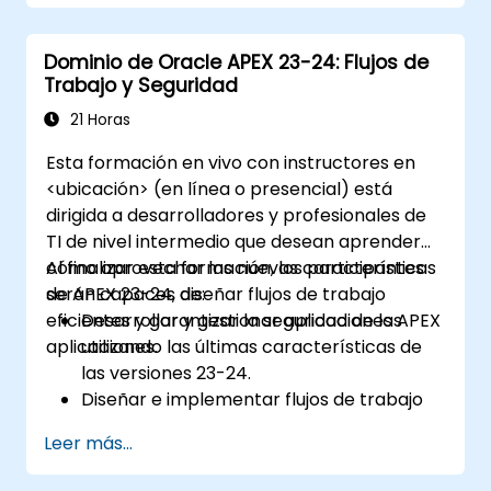
Dominio de Oracle APEX 23-24: Flujos de
Trabajo y Seguridad
21 Horas
Esta formación en vivo con instructores en
<ubicación> (en línea o presencial) está
dirigida a desarrolladores y profesionales de
TI de nivel intermedio que desean aprender
cómo aprovechar las nuevas características
Al finalizar esta formación, los participantes
de APEX 23-24, diseñar flujos de trabajo
serán capaces de:
eficientes y garantizar la seguridad de las
Desarrollar y gestionar aplicaciones APEX
aplicaciones.
utilizando las últimas características de
las versiones 23-24.
Diseñar e implementar flujos de trabajo
eficientes dentro de APEX.
Leer más...
Aplicar medidas de seguridad avanzadas
para proteger las aplicaciones APEX y sus