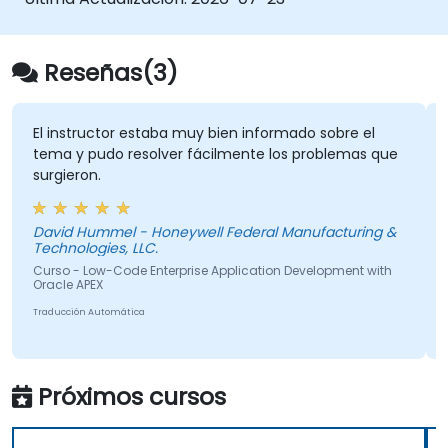
páginas utilizando Oracle APEX y la
interfaz de usuario Page Designer.
Extender fácilmente la funcionalidad de
Reseñas(3)
aplicaciones empresariales complejas
con Oracle APEX.
Optimizar y escalar el rendimiento y la
El instructor estaba muy bien informado sobre el
tema y pudo resolver fácilmente los problemas que
implementación de las aplicaciones.
surgieron.
Controlar y asegurar el acceso a los
datos y componentes de la aplicación.
David Hummel - Honeywell Federal Manufacturing &
Technologies, LLC.
Curso - Low-Code Enterprise Application Development with
Oracle APEX
Traducción Automática
Próximos cursos