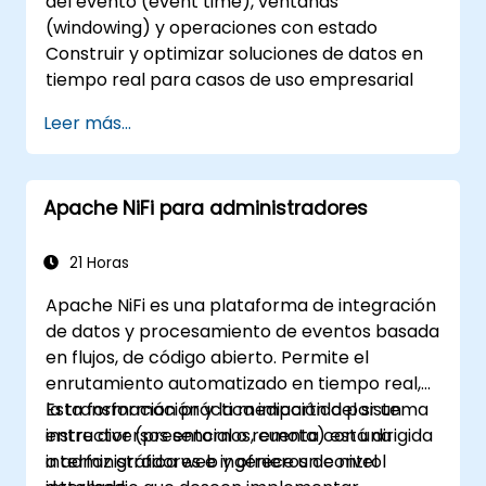
del evento (event time), ventanas
(windowing) y operaciones con estado
Construir y optimizar soluciones de datos en
tiempo real para casos de uso empresarial
Leer más...
Apache NiFi para administradores
21 Horas
Apache NiFi es una plataforma de integración
de datos y procesamiento de eventos basada
en flujos, de código abierto. Permite el
enrutamiento automatizado en tiempo real,
la transformación y la mediación del sistema
Esta formación práctica impartida por un
entre diversos entornos, cuenta con una
instructor (presencial o remota) está dirigida
interfaz gráfica web y ofrece un control
a administradores e ingenieros de nivel