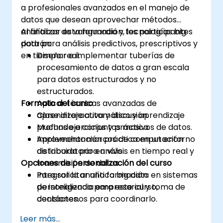
a profesionales avanzados en el manejo de
datos que desean aprovechar métodos
analíticos de vanguardia y tecnologías big
Al finalizar esta formación, los participantes
data para análisis predictivos, prescriptivos y
podrán:
en tiempo real.
Diseñar e implementar tuberías de
procesamiento de datos a gran escala
para datos estructurados y no
estructurados.
Formato del curso
Aplicar técnicas avanzadas de
aprendizaje automático y aprendizaje
Clase interactiva y discusión.
profundo a conjuntos masivos de datos.
Muchas ejercicios y práctica.
Aprovechar marcos de computación
Implementación práctica en un entorno
distribuida para análisis en tiempo real y
de laboratorio en vivo.
Opciones de personalización del curso
transmisión de datos.
Integrar la analítica big data en sistemas
Para solicitar una formación
de inteligencia empresarial y toma de
personalizada para este curso,
decisiones.
contáctenos para coordinarlo.
Leer más...