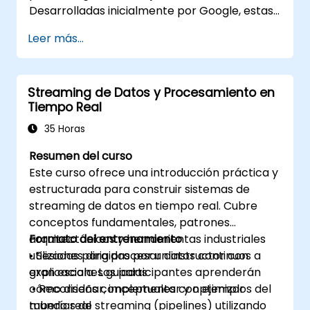
Desarrolladas inicialmente por Google, estas
soluciones de Big Data han evolucionado e
Leer más...
inspirado otros proyectos similares, muchos
de los cuales están disponibles como
software de código abierto. R es un lenguaje
Streaming de Datos y Procesamiento en
de programación muy popular en la industria
Tiempo Real
financiera.
35 Horas
Resumen del curso
Este curso ofrece una introducción práctica y
estructurada para construir sistemas de
streaming de datos en tiempo real. Cubre
conceptos fundamentales, patrones
arquitectónicos y herramientas industriales
Formato del entrenamiento
utilizadas para procesar datos continuos a
• Sesiones dirigidas por un instructor con
gran escala. Los participantes aprenderán
explicaciones guiadas
cómo diseñar, implementar y optimizar
• Recorridos conceptuales con ejemplos del
tuberías de streaming (pipelines) utilizando
mundo real