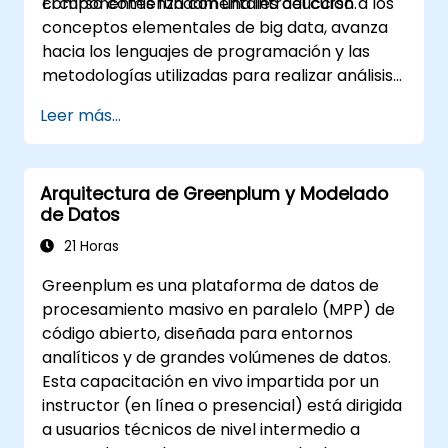
componentes fundamentales del curso.
El curso comienza con una introducción a los
conceptos elementales de big data, avanza
hacia los lenguajes de programación y las
metodologías utilizadas para realizar análisis
de datos. Finalmente, discutimos las
Leer más...
herramientas e infraestructuras que
permiten el almacenamiento de big data, el
procesamiento distribuido y la escalabilidad.
Arquitectura de Greenplum y Modelado
de Datos
21 Horas
Greenplum es una plataforma de datos de
procesamiento masivo en paralelo (MPP) de
código abierto, diseñada para entornos
analíticos y de grandes volúmenes de datos.
Esta capacitación en vivo impartida por un
instructor (en línea o presencial) está dirigida
a usuarios técnicos de nivel intermedio a