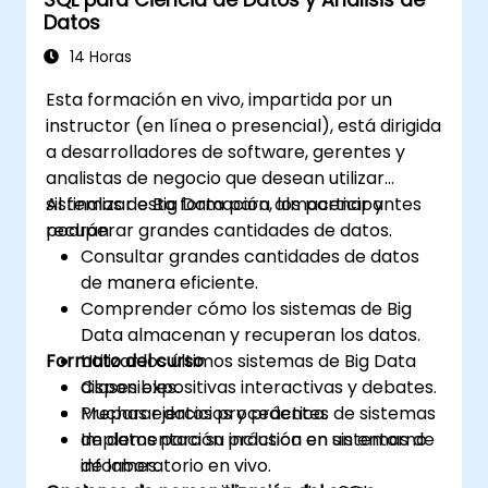
Datos
14 Horas
Esta formación en vivo, impartida por un
instructor (en línea o presencial), está dirigida
a desarrolladores de software, gerentes y
analistas de negocio que desean utilizar
sistemas de Big Data para almacenar y
Al finalizar esta formación, los participantes
recuperar grandes cantidades de datos.
podrán:
Consultar grandes cantidades de datos
de manera eficiente.
Comprender cómo los sistemas de Big
Data almacenan y recuperan los datos.
Formato del curso
Utilizar los últimos sistemas de Big Data
disponibles.
Clases expositivas interactivas y debates.
Preparar datos procedentes de sistemas
Muchas ejercicios y práctica.
de datos para su inclusión en sistemas de
Implementación práctica en un entorno
informes.
de laboratorio en vivo.