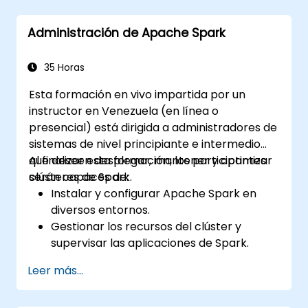
extraer información de manera eficiente
desde bases de datos, archivos planos y
Administración de Apache Spark
fuentes externas.
Implementar técnicas eficaces de carga
de datos.
35 Horas
Esta formación en vivo impartida por un
instructor en Venezuela (en línea o
presencial) está dirigida a administradores de
sistemas de nivel principiante e intermedio
que deseen desplegar, mantener y optimizar
Al finalizar esta formación, los participantes
clústeres de Spark.
serán capaces de:
Instalar y configurar Apache Spark en
diversos entornos.
Gestionar los recursos del clúster y
supervisar las aplicaciones de Spark.
Optimizar el rendimiento de los clústeres
Leer más...
de Spark.
Implementar medidas de seguridad y