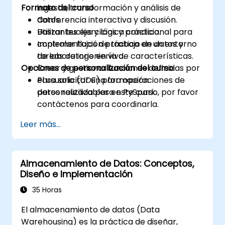
Formato del curso
ingesta, transformación y análisis de
datos.
Conferencia interactiva y discusión.
Utilizar bucles y lógica condicional para
Bastantes ejercicios y práctica.
controlar flujos de trabajo de datos y
Implementación práctica en un entorno
tareas de ingeniería de características.
de laboratorio en vivo.
Opciones de personalización del curso
Crear y gestionar funciones definidas por
el usuario (UDF) para operaciones de
Para solicitar una formación
datos reutilizables en PySpark.
personalizada para este curso, por favor
contáctenos para coordinarla.
Leer más...
Almacenamiento de Datos: Conceptos,
Diseño e Implementación
35 Horas
El almacenamiento de datos (Data
Warehousing) es la práctica de diseñar,