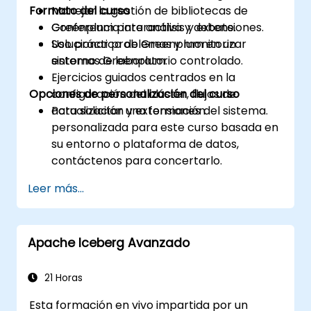
Formato del curso
Manejar la gestión de bibliotecas de
Greenplum para análisis y extensiones.
Conferencia interactiva y debate.
Solucionar problemas y monitorizar
Uso práctico de Greenplum en un
sistemas Greenplum.
entorno de laboratorio controlado.
Ejercicios guiados centrados en la
Opciones de personalización del curso
configuración del clúster, flujos de
actualización y extensiones del sistema.
Para solicitar una formación
personalizada para este curso basada en
su entorno o plataforma de datos,
contáctenos para concertarlo.
Leer más...
Apache Iceberg Avanzado
21 Horas
Esta formación en vivo impartida por un