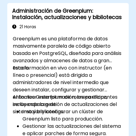
Administración de Greenplum:
Instalación, actualizaciones y bibliotecas
21 Horas
Greenplum es una plataforma de datos
masivamente paralela de código abierto
basada en PostgreSQL, diseñada para análisis
avanzados y almacenes de datos a gran
escala.
Esta formación en vivo con instructor (en
línea o presencial) está dirigida a
administradores de nivel intermedio que
deseen instalar, configurar y gestionar
entornos Greenplum de manera eficaz,
Al finalizar esta formación, los participantes
incluyendo la gestión de actualizaciones del
serán capaces de:
sistema y bibliotecas.
Instalar y configurar un clúster de
Greenplum listo para producción.
Gestionar las actualizaciones del sistema
e aplicar parches de forma segura.