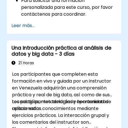
Para solicitar una formación
personalizada para este curso, por favor
contáctenos para coordinar.
Leer más...
Una introducción práctica al análisis de
datos y big data - 3 días
21 Horas
Los participantes que completen esta
formación en vivo y guiada por un instructor
en Venezuela adquirirán una comprensión
práctica y real de big data, así como de sus
tecnologías, metodologías y herramientas
Los participantes tendrán la oportunidad de
relacionadas.
aplicar estos conocimientos mediante
ejercicios prácticos. La interacción grupal y
los comentarios del instructor son