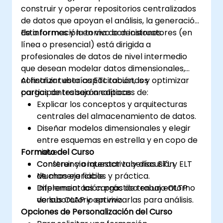
construir y operar repositorios centralizados
de datos que apoyan el análisis, la generación
de informes y la toma de decisiones.
Esta formación en vivo con instructores (en
línea o presencial) está dirigida a
profesionales de datos de nivel intermedio
que desean modelar datos dimensionales,
construir tuberías ETL robustas y optimizar
Al finalizar esta capacitación, los
cargas de trabajo analíticas.
participantes serán capaces de:
Explicar los conceptos y arquitecturas
centrales del almacenamiento de datos.
Diseñar modelos dimensionales y elegir
entre esquemas en estrella y en copo de
Formato del Curso
nieve.
Construir y orquestar tuberías ETL y ELT
Conferencia interactiva y discusión.
de manera fiable.
Muchos ejercicios y práctica.
Diferenciar las cargas de trabajo OLTP
Implementación práctica en un entorno
versus OLAP y optimizarlas para análisis.
de laboratorio en vivo.
Opciones de Personalización del Curso