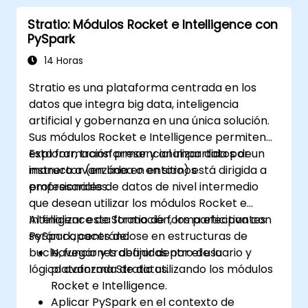
Integrar Apache Spark con herramientas
Stratio: Módulos Rocket e Intelligence con
basadas en la nube.
PySpark
14 Horas
Stratio es una plataforma centrada en los
datos que integra big data, inteligencia
artificial y gobernanza en una única solución.
Sus módulos Rocket e Intelligence permiten
explorar, transformar y analizar datos de
Esta formación presencial impartida por un
manera avanzada en entornos
instructor (en línea o en sitio) está dirigida a
empresariales.
profesionales de datos de nivel intermedio
que desean utilizar los módulos Rocket e
Intelligence de Stratio de forma efectiva con
Al finalizar esta formación, los participantes
PySpark, centrándose en estructuras de
serán capaces de:
bucle, funciones definidas por el usuario y
Navegar y trabajar dentro de la
lógica avanzada de datos.
plataforma Stratio utilizando los módulos
Rocket e Intelligence.
Aplicar PySpark en el contexto de