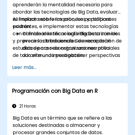
aprenderán la mentalidad necesaria para
abordar las tecnologías de Big Data, evaluar
su impacto sobre los procesos y políticas
Al finalizar esta formación, los participantes
existentes, e implementar estas tecnologías
podrán:
con el fin de identificar actividades criminales
Combinar la tecnología Big Data con los
y prevenir la delincuencia. Se examinarán
procesos tradicionales de recopilación de
estudios de caso de organizaciones policiales
datos para reconstruir una narrativa
de todo el mundo para obtener perspectivas
durante una investigación.
sobre sus enfoques de adopción, desafíos y
Implementar soluciones industriales de
Leer más...
resultados.
almacenamiento y procesamiento de Big
Data para el análisis de datos.
Preparar una propuesta para la adopción
Programación con Big Data en R
de las herramientas y procesos más
adecuados que permitan un enfoque
basado en datos para la investigación
21 Horas
criminal.
Big Data es un término que se refiere a las
soluciones destinadas a almacenar y
procesar grandes conjuntos de datos.