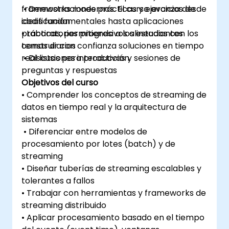
frameworks modernos. El curso avanza desde
• Demostraciones prácticas y ejercicios de
ideas fundamentales hasta aplicaciones
codificación
prácticas, permitiendo a los estudiantes
• Laboratorios progresivos alineados con los
construir con confianza soluciones en tiempo
temas diarios
real listas para producción.
• Discusiones interactivas y sesiones de
preguntas y respuestas
Objetivos del curso
• Comprender los conceptos de streaming de
datos en tiempo real y la arquitectura de
sistemas
• Diferenciar entre modelos de
procesamiento por lotes (batch) y de
streaming
• Diseñar tuberías de streaming escalables y
tolerantes a fallos
• Trabajar con herramientas y frameworks de
streaming distribuido
• Aplicar procesamiento basado en el tiempo