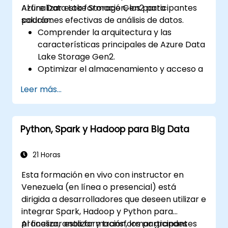
Azure Data Lake Storage Gen2 para
Al finalizar esta formación, los participantes
soluciones efectivas de análisis de datos.
podrán:
Comprender la arquitectura y las
características principales de Azure Data
Lake Storage Gen2.
Optimizar el almacenamiento y acceso a
los datos en función del costo y el
Leer más...
rendimiento.
Integrar Azure Data Lake Storage Gen2
con otros servicios de Azure para análisis
Python, Spark y Hadoop para Big Data
y procesamiento de datos.
Desarrollar soluciones utilizando la API de
Azure Data Lake Storage Gen2.
21 Horas
Solucionar problemas comunes y
Esta formación en vivo con instructor en
optimizar estrategias de
Venezuela (en línea o presencial) está
almacenamiento.
dirigida a desarrolladores que deseen utilizar e
integrar Spark, Hadoop y Python para
procesar, analizar y transformar grandes
Al finalizar esta formación, los participantes