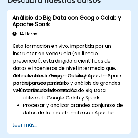
Descubra nuestros cursos
Análisis de Big Data con Google Colab y
Apache Spark
14 Horas
Esta formación en vivo, impartida por un
instructor en Venezuela (en línea o
presencial), está dirigida a científicos de
datos e ingenieros de nivel intermedio que
desean utilizar Google Colab y Apache Spark
Al finalizar esta capacitación, los
para el procesamiento y análisis de grandes
participantes podrán:
volúmenes de información.
Configurar un entorno de Big Data
utilizando Google Colab y Spark.
Procesar y analizar grandes conjuntos de
datos de forma eficiente con Apache
Spark.
Leer más...
Visualizar big data en un entorno
colaborativo.