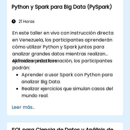
garantizar la alta disponibilidad.
Python y Spark para Big Data (PySpark)
Depurar y resolver problemas comunes
de Spark.
21 Horas
En este taller en vivo con instrucción directa
en Venezuela, los participantes aprenderán
cómo utilizar Python y Spark juntos para
analizar grandes datos mientras realizan
ejercicios prácticos.
Al finalizar esta formación, los participantes
podrán:
Aprender a usar Spark con Python para
analizar Big Data.
Realizar ejercicios que simulan casos del
mundo real.
Utilizar diversas herramientas y técnicas
Leer más...
para el análisis de grandes datos
mediante PySpark.
SQL para Ciencia de Datos y Análisis de