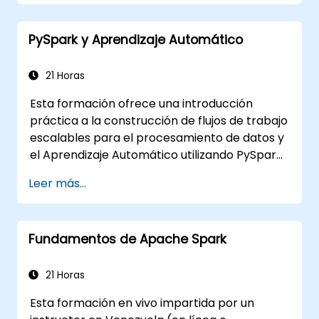
PySpark y Aprendizaje Automático
21 Horas
Esta formación ofrece una introducción
práctica a la construcción de flujos de trabajo
escalables para el procesamiento de datos y
el Aprendizaje Automático utilizando PySpark.
Los participantes aprenderán cómo opera
Leer más...
Apache Spark dentro de los ecosistemas
modernos de Big Data y cómo procesar
eficientemente grandes conjuntos de datos
Fundamentos de Apache Spark
aplicando principios de computación
distribuida.
21 Horas
Esta formación en vivo impartida por un