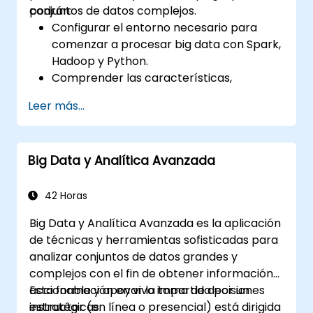
conjuntos de datos complejos.
podrán:
Configurar el entorno necesario para
comenzar a procesar big data con Spark,
Hadoop y Python.
Comprender las características,
componentes principales y arquitectura
Leer más...
de Spark y Hadoop.
Aprender cómo integrar Spark, Hadoop y
Python para el procesamiento de big
Big Data y Analítica Avanzada
data.
Explorar las herramientas del ecosistema
de Spark (Spark MLlib, Spark Streaming,
42 Horas
Kafka, Sqoop y Flume).
Big Data y Analítica Avanzada es la aplicación
Construir sistemas de recomendación
de técnicas y herramientas sofisticadas para
basados en filtrado colaborativo similares
analizar conjuntos de datos grandes y
a los de Netflix, YouTube, Amazon, Spotify
complejos con el fin de obtener información
y Google.
accionable y apoyar la toma de decisiones
Esta formación en vivo impartida por un
Utilizar Apache Mahout para escalar
estratégicas.
instructor (en línea o presencial) está dirigida
algoritmos de aprendizaje automático.