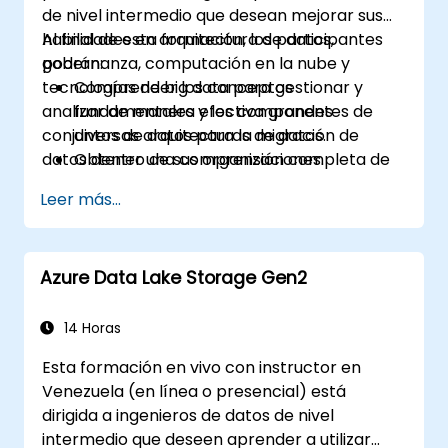
de nivel intermedio que desean mejorar sus
habilidades en arquitectura de datos,
Al final de esta formación, los participantes
gobernanza, computación en la nube y
podrán:
tecnologías de big data para gestionar y
Comprender los conceptos
analizar de manera efectiva grandes
fundamentales y los componentes de
conjuntos de datos para la migración de
diversas arquitecturas de datos.
datos dentro de sus organizaciones.
Obtener una comprensión completa de
los principios de gobernanza de datos y
Leer más...
su importancia en entornos regulatorios.
Implementar y gestionar marcos de
gobernanza de datos como Dama y
Azure Data Lake Storage Gen2
Togaf.
Aprovechar las plataformas en la nube
para el almacenamiento, procesamiento
14 Horas
y gestión eficientes de los datos.
Esta formación en vivo con instructor en
Venezuela (en línea o presencial) está
dirigida a ingenieros de datos de nivel
intermedio que deseen aprender a utilizar