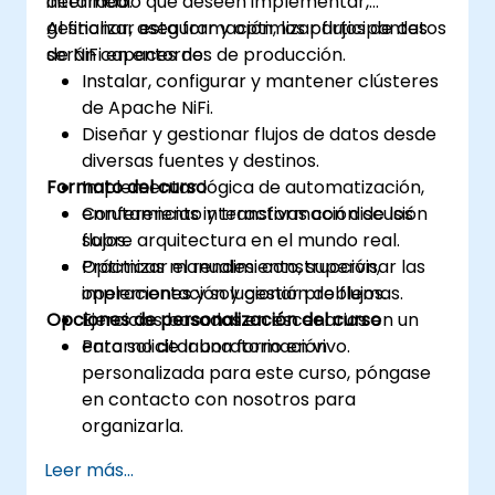
detallado.
intermedio que deseen implementar,
gestionar, asegurar y optimizar flujos de datos
Al finalizar esta formación, los participantes
de NiFi en entornos de producción.
serán capaces de:
Instalar, configurar y mantener clústeres
de Apache NiFi.
Diseñar y gestionar flujos de datos desde
diversas fuentes y destinos.
Formato del curso
Implementar lógica de automatización,
enrutamiento y transformación de los
Conferencias interactivas con discusión
flujos.
sobre arquitectura en el mundo real.
Optimizar el rendimiento, supervisar las
Prácticas manuales: construcción,
operaciones y solucionar problemas.
implementación y gestión de flujos.
Opciones de personalización del curso
Ejercicios basados en escenarios en un
entorno de laboratorio en vivo.
Para solicitar una formación
personalizada para este curso, póngase
en contacto con nosotros para
organizarla.
Leer más...