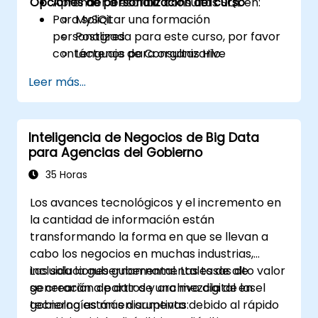
Opciones de personalización del curso
Aprender a escribir consultas SQL en:
Para solicitar una formación
MySQL
personalizada para este curso, por favor
Postgres
contáctenos para organizarlo.
Lenguaje de Consultas Hive
(HiveQL/HQL)
Leer más...
Redshift
Inteligencia de Negocios de Big Data
para Agencias del Gobierno
35 Horas
Los avances tecnológicos y el incremento en
la cantidad de información están
transformando la forma en que se llevan a
cabo los negocios en muchas industrias,
incluida la gubernamental. Las tasas de
Las soluciones gubernamentales de alto valor
generación de datos y archivo digital en el
se crearán a partir de una mezcla de las
gobierno están en aumento debido al rápido
tecnologías más disruptivas: