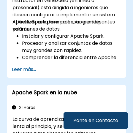
instructor en Venezuela (en línea o
presencial) está dirigida a ingenieros que
deseen configurar e implementar un sistema
Apache Spark para procesar grandes
Al finalizar esta formación, los participantes
volúmenes de datos.
podrán:
Instalar y configurar Apache Spark.
Procesar y analizar conjuntos de datos
muy grandes con rapidez.
Comprender la diferencia entre Apache
Spark y Hadoop MapReduce, así como
Leer más...
cuándo utilizar cada uno.
Integrar Apache Spark con otras
herramientas de aprendizaje automático.
Apache Spark en la nube
21 Horas
La curva de aprendizaje de Apache Spark es
Ponte en Contacto
lenta al principio, y se requiere un gran