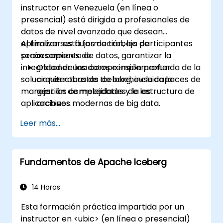
instructor en Venezuela (en línea o
presencial) está dirigida a profesionales de
datos de nivel avanzado que desean
optimizar sus flujos de trabajo de
Al finalizar esta formación, los participantes
procesamiento de datos, garantizar la
serán capaces de:
integridad de los datos e implementar
Obtener una comprensión profunda de la
soluciones robustas de lakehouse capaces de
arquitectura de Iceberg, incluida la
manejar las complejidades de las
gestión de metadatos y la estructura de
aplicaciones modernas de big data.
archivos.
Configurar Iceberg para lograr un
Leer más...
rendimiento óptimo en diversos entornos
e integrarlo con múltiples motores de
procesamiento de datos.
Fundamentos de Apache Iceberg
Gestionar tablas Iceberg a gran escala,
realizar cambios complejos de esquema y
manejar la evolución de las particiones.
14 Horas
Dominar técnicas para optimizar el
Esta formación práctica impartida por un
rendimiento de las consultas y la
instructor en <ubic> (en línea o presencial)
eficiencia de los escaneos de datos en