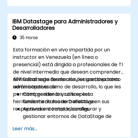
IBM Datastage para Administradores y
Desarrolladores
35 Horas
Esta formación en vivo impartida por un
instructor en Venezuela (en línea o
presencial) está dirigida a profesionales de TI
de nivel intermedio que desean comprender
IBM DataStage desde una perspectiva tanto
Al finalizar esta formación, los participantes
administrativa como de desarrollo, lo que les
serán capaces de:
permitirá gestionar y utilizar esta
Comprender los conceptos
herramienta de manera efectiva en sus
fundamentales de DataStage.
respectivos entornos laborales.
Aprender a instalar, configurar y
gestionar entornos de DataStage de
manera efectiva.
Leer más...
Conectarse a diversas fuentes de datos y