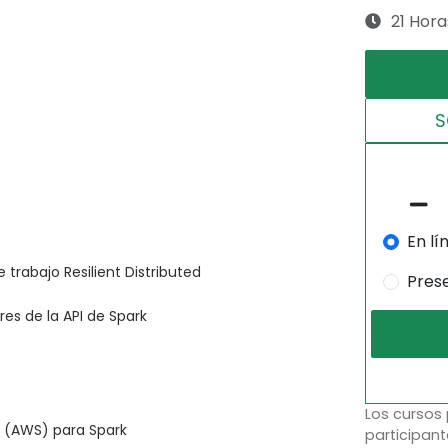
21 Hora
S
En lí
 trabajo Resilient Distributed
Pres
es de la API de Spark
Los cursos
 (AWS) para Spark
participant