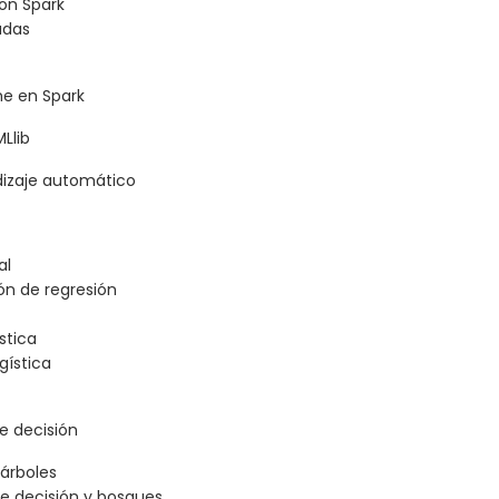
on Spark
adas
me en Spark
Llib
ndizaje automático
al
n de regresión
stica
gística
e decisión
 árboles
e decisión y bosques