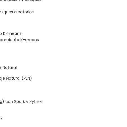
osques aleatorios
to K-means
rupamiento K-means
 Natural
e Natural (PLN)
g) con Spark y Python
rk