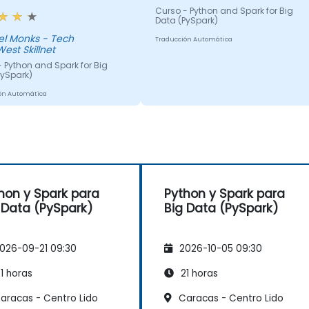
no de ellos. A veces, los
Curso - Python and Spark for Big
Data (PySpark)
s se perdían en la
icación y/o debido a las
el Monks - Tech
Traducción Automática
est Skillnet
nes de tiempo, lo que
emente hizo que las
 Python and Spark for Big
PySpark)
tativas no se cumplieran
do por esta razón.
ón Automática
én hubo algunos
emas con la configuración
G/Azure Databricks, pero
UHG resolvió estos
amente una vez que se
on evidentes. Esto para mí
hon y Spark para
Python y Spark para
ró un alto nivel de
 Data (PySpark)
Big Data (PySpark)
dimiento y
sionalismo entre UHG y
026-09-21 09:30
2026-10-05 09:30
1 horas
21 horas
aracas - Centro Lido
Caracas - Centro Lido