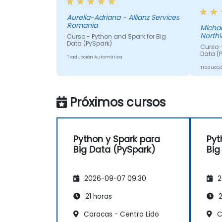
cada u
matice
Aurelia-Adriana - Allianz Services
Romania
comun
Micha
NorthW
Curso - Python and Spark for Big
presio
Data (PySpark)
posibl
Curso -
Data (
expec
Traducción Automática
del to
Traducci
Tambi
probl
Próximos cursos
de UH
Pablo/
rápid
hicier
Python y Spark para
Pyt
demost
Big Data (PySpark)
Big
enten
profe
Pablo,
2026-09-07 09:30
2
21 horas
2
Caracas - Centro Lido
C