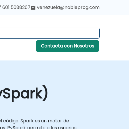
7 601 5088267
venezuela@nobleprog.com
Contacta con Nosotros
ySpark)
el código. Spark es un motor de
s. PySpark permite a los usuarios