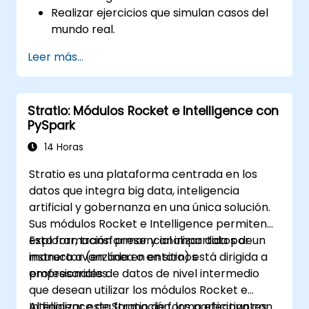
Realizar ejercicios que simulan casos del
mundo real.
Utilizar diversas herramientas y técnicas
Leer más...
para el análisis de grandes datos
mediante PySpark.
Stratio: Módulos Rocket e Intelligence con
PySpark
14 Horas
Stratio es una plataforma centrada en los
datos que integra big data, inteligencia
artificial y gobernanza en una única solución.
Sus módulos Rocket e Intelligence permiten
explorar, transformar y analizar datos de
Esta formación presencial impartida por un
manera avanzada en entornos
instructor (en línea o en sitio) está dirigida a
empresariales.
profesionales de datos de nivel intermedio
que desean utilizar los módulos Rocket e
Intelligence de Stratio de forma efectiva con
Al finalizar esta formación, los participantes