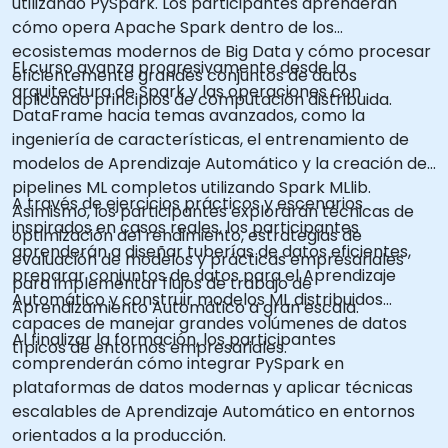
utilizando PySpark. Los participantes aprenderán
cómo opera Apache Spark dentro de los
ecosistemas modernos de Big Data y cómo procesar
El curso avanza progresivamente desde la
eficientemente grandes conjuntos de datos
arquitectura de Spark y las operaciones con
aplicando principios de computación distribuida.
DataFrame hacia temas avanzados, como la
ingeniería de características, el entrenamiento de
modelos de Aprendizaje Automático y la creación de
pipelines ML completos utilizando Spark MLlib.
A través de ejercicios prácticos y escenarios
Asimismo, los participantes explorarán técnicas de
inspirados en casos reales, los participantes
optimización del rendimiento, estrategias de
aprenderán a diseñar tuberías de datos eficientes,
evaluación de modelos y prácticas empresariales
preparar conjuntos de datos para el Aprendizaje
para implementar flujos de trabajo de
Automático y construir modelos ML distribuidos
Aprendizamiento Automático a gran escala.
capaces de manejar grandes volúmenes de datos
Al finalizar la formación, los participantes
típicos de entornos empresariales.
comprenderán cómo integrar PySpark en
plataformas de datos modernas y aplicar técnicas
escalables de Aprendizaje Automático en entornos
orientados a la producción.