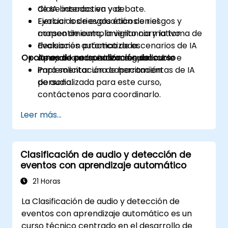
de IA basados en voz.
Clase interactiva y debate.
Evaluar los riesgos éticos en el
Ejercicios de evaluación de riesgos y
consentimiento, la vigilancia y la toma de
mapeo de cumplimiento normativo.
decisiones automatizada.
Evaluación práctica de escenarios de IA
Opciones de personalización del curso
Apoyar la adquisición responsable e
de audio en un entorno guiado.
implementación de herramientas de IA
Para solicitar una capacitación
de audio.
personalizada para este curso,
contáctenos para coordinarlo.
Leer más...
Clasificación de audio y detección de
eventos con aprendizaje automático
21 Horas
La Clasificación de audio y detección de
eventos con aprendizaje automático es un
curso técnico centrado en el desarrollo de