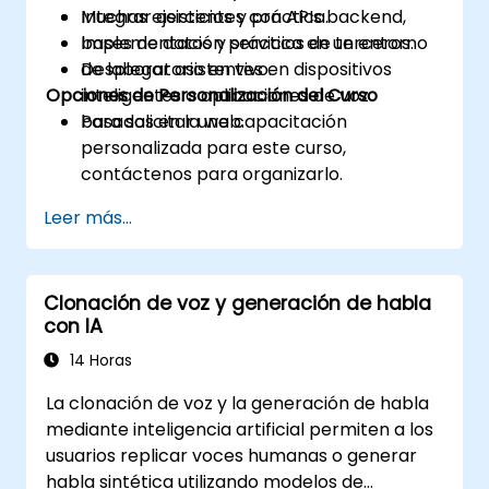
Integrar asistentes con APIs backend,
Muchas ejercicios y práctica.
bases de datos y servicios de terceros.
Implementación práctica en un entorno
Desplegar asistentes en dispositivos
de laboratorio en vivo.
Opciones de Personalización del Curso
inteligentes o aplicaciones de voz
basadas en la web.
Para solicitar una capacitación
personalizada para este curso,
contáctenos para organizarlo.
Leer más...
Clonación de voz y generación de habla
con IA
14 Horas
La clonación de voz y la generación de habla
mediante inteligencia artificial permiten a los
usuarios replicar voces humanas o generar
habla sintética utilizando modelos de