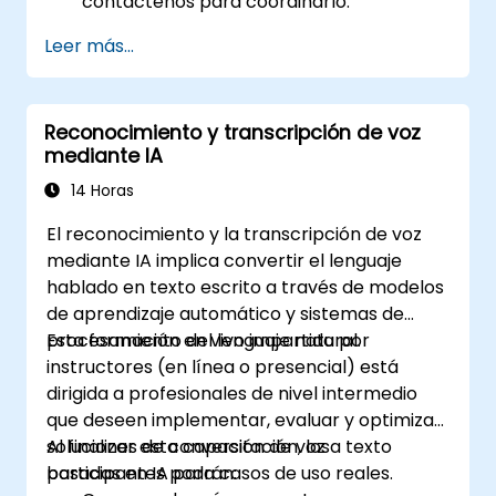
contáctenos para coordinarlo.
Leer más...
Reconocimiento y transcripción de voz
mediante IA
14 Horas
El reconocimiento y la transcripción de voz
mediante IA implica convertir el lenguaje
hablado en texto escrito a través de modelos
de aprendizaje automático y sistemas de
procesamiento del lenguaje natural.
Esta formación en vivo impartida por
instructores (en línea o presencial) está
dirigida a profesionales de nivel intermedio
que deseen implementar, evaluar y optimizar
soluciones de conversión de voz a texto
Al finalizar esta capacitación, los
basadas en IA para casos de uso reales.
participantes podrán: