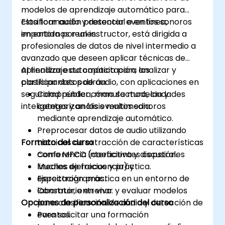
modelos de aprendizaje automático para
clasificar audio y detectar eventos sonoros
Esta formación presencial o en línea,
en entornos reales.
impartida por un instructor, está dirigida a
profesionales de datos de nivel intermedio a
avanzado que deseen aplicar técnicas de
aprendizaje automático para analizar y
Al finalizar esta capacitación, los
clasificar datos de audio, con aplicaciones en
participantes podrán:
seguridad pública, manufactura, ciudades
Comprender cómo se modelan y
inteligentes y análisis multimedia.
categorizan los eventos sonoros
mediante aprendizaje automático.
Preprocesar datos de audio utilizando
Formato del curso
técnicas de extracción de características
como MFCC (coeficientes cepstrales
Conferencia interactiva y discusión.
lineales de frecuencia) y
Muchos ejercicios y práctica.
espectrogramas.
Ejercitación práctica en un entorno de
Construir, entrenar y evaluar modelos
laboratorio en vivo.
Opciones de personalización del curso
para clasificación de audio y detección de
eventos.
Para solicitar una formación