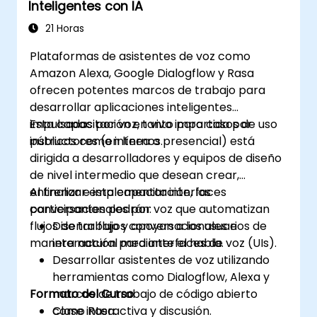
Inteligentes con IA
21 Horas
Plataformas de asistentes de voz como
Amazon Alexa, Google Dialogflow y Rasa
ofrecen potentes marcos de trabajo para
desarrollar aplicaciones inteligentes
impulsadas por voz, tanto para casos de uso
Esta capacitación en vivo impartida por
públicos como internos.
instructores (en línea o presencial) está
dirigida a desarrolladores y equipos de diseño
de nivel intermedio que desean crear,
entrenar e implementar interfaces
Al finalizar esta capacitación, los
conversacionales por voz que automatizan
participantes podrán:
flujos de trabajo y apoyan a los usuarios de
Diseñar flujos conversacionales e
manera natural mediante el habla.
interacción para interfaces de voz (UIs).
Desarrollar asistentes de voz utilizando
herramientas como Dialogflow, Alexa y
Formato del Curso
marcos de trabajo de código abierto
como Rasa.
Clase interactiva y discusión.