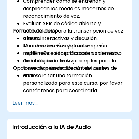
Comprender cómo se entrenan y
despliegan los modelos modernos de
reconocimiento de voz.
Evaluar APIs de código abierto y
Formato del curso
comerciales para la transcripción de voz
a texto.
Clases interactivas y discusión.
Abordar desafíos de transcripción
Muchas exercises y práctica.
multilingüe y específicos de un dominio.
Implementación práctica en un entorno
Crear flujos de trabajo simples para la
de laboratorio en vivo.
Opciones de personalización del curso
transcripción de diferentes fuentes de
audio.
Para solicitar una formación
personalizada para este curso, por favor
contáctenos para coordinarla.
Leer más...
Introducción a la IA de Audio