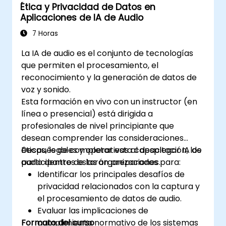
Ética y Privacidad de Datos en
Aplicaciones de IA de Audio
7 Horas
La IA de audio es el conjunto de tecnologías
que permiten el procesamiento, el
reconocimiento y la generación de datos de
voz y sonido.
Esta formación en vivo con un instructor (en
línea o presencial) está dirigida a
profesionales de nivel principiante que
desean comprender las consideraciones
éticas, legales y operativas al desplegar IA de
Después de completar esta capacitación, los
audio dentro de las organizaciones.
participantes estarán preparados para:
Identificar los principales desafíos de
privacidad relacionados con la captura y
el procesamiento de datos de audio.
Evaluar las implicaciones de
Formato del curso
cumplimiento normativo de los sistemas