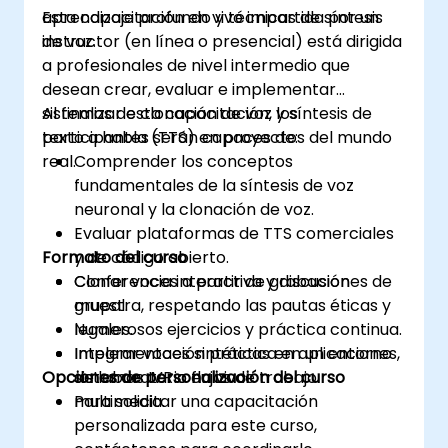
aprendizaje profundo y técnicas de síntesis
Esta capacitación en vivo impartida por un
de voz.
instructor (en línea o presencial) está dirigida
a profesionales de nivel intermedio que
desean crear, evaluar e implementar
sistemas de clonación de voz y síntesis de
Al finalizar esta capacitación, los
texto a habla (TTS) en proyectos del mundo
participantes serán capaces de:
real.
Comprender los conceptos
fundamentales de la síntesis de voz
neuronal y la clonación de voz.
Evaluar plataformas de TTS comerciales
Formato del curso
y de código abierto.
Clonar voces a partir de grabaciones de
Conferencia interactiva y discusión
muestra, respetando las pautas éticas y
grupal.
legales.
Numerosos ejercicios y práctica continua.
Integrar voces sintéticas en aplicaciones,
Implementación práctica en un entorno
Opciones de personalización del curso
sistemas IVR o flujos de trabajo
de laboratorio en vivo.
multimedia.
Para solicitar una capacitación
personalizada para este curso,