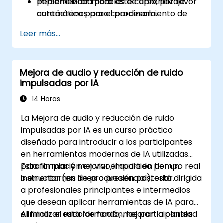
Implementar modelos de aprendizaje
personalizada para este curso, por favor
automático para el procesamiento de
contáctenos para coordinarlo.
audio en tiempo real o por lotes, tanto en
Leer más...
entornos empresariales como
embebidos.
Mejora de audio y reducción de ruido
impulsadas por IA
14 Horas
La Mejora de audio y reducción de ruido
impulsadas por IA es un curso práctico
diseñado para introducir a los participantes
en herramientas modernas de IA utilizadas
para limpiar y mejorar el audio en tiempo real
Esta formación en vivo, impartida por un
o en entornos de producción posterior.
instructor (en línea o presencial), está dirigida
a profesionales principiantes e intermedios
que desean aplicar herramientas de IA para
eliminar el ruido de fondo, mejorar la claridad
Al finalizar esta formación, los participantes