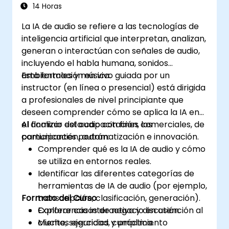
14 Horas
La IA de audio se refiere a las tecnologías de
inteligencia artificial que interpretan, analizan,
generan o interactúan con señales de audio,
incluyendo el habla humana, sonidos
ambientales y música.
Esta formación en vivo guiada por un
instructor (en línea o presencial) está dirigida
a profesionales de nivel principiante que
deseen comprender cómo se aplica la IA en
el dominio del audio con fines comerciales, de
Al finalizar esta capacitación, los
comunicación, automatización e innovación.
participantes podrán:
Comprender qué es la IA de audio y cómo
se utiliza en entornos reales.
Identificar las diferentes categorías de
herramientas de IA de audio (por ejemplo,
Formato del Curso
transcripción, clasificación, generación).
Explorar casos de negocio en atención al
Conferencia interactiva y discusión.
cliente, seguridad, cumplimiento
Muchas ejercicios y práctica.