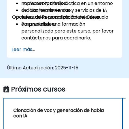
normativo y medios.
Implementación práctica en un entorno
Evaluar herramientas y servicios de IA
de laboratorio en vivo.
Opciones de Personalización del Curso
adecuados para aplicaciones de audio
empresariales.
Para solicitar una formación
personalizada para este curso, por favor
contáctenos para coordinarlo.
Leer más...
Última Actualización:
2025-11-15
Próximos cursos
Clonación de voz y generación de habla
con IA