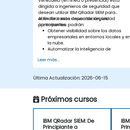
Venezuela (en línea o presencial) está
dirigida a ingenieros de seguridad que
desean utilizar IBM QRadar SIEM para
abordar casos de uso de seguridad
Al finalizar esta capacitación, los
apremiantes.
participantes podrán:
Obtener visibilidad sobre los datos
empresariales en entornos locales y e
la nube.
Automatizar la inteligencia de
seguridad para cazar amenazas y
Leer más...
contener riesgos.
Detectar, identificar y priorizar
amenazas.
Última Actualización:
2026-06-15
Próximos cursos
IBM QRadar SIEM: De
IBM
Principiante a
Pri