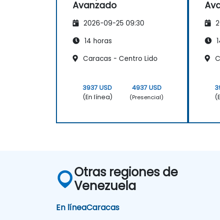
Avanzado
Av
2026-09-25 09:30
2
14 horas
1
Caracas - Centro Lido
C
3937 USD
4937 USD
3
(En línea)
(
(Presencial)
Otras regiones de
Venezuela
En línea
Caracas