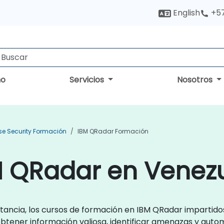
English
+5
no
Servicios
Nosotros
ise Security Formación
IBM QRadar Formación
M QRadar en Venez
tancia, los cursos de formación en IBM QRadar impartid
btener información valiosa, identificar amenazas y automa