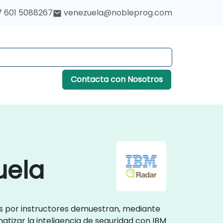
7 601 5088267
venezuela@nobleprog.com
Contacta con Nosotros
uela
os por instructores demuestran, mediante
tizar la inteligencia de seguridad con IBM