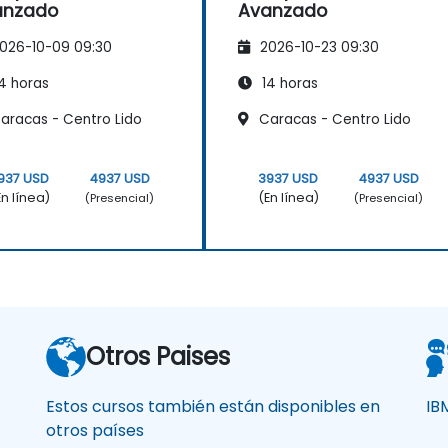
anzado
Avanzado
026-10-09 09:30
2026-10-23 09:30
4 horas
14 horas
aracas - Centro Lido
Caracas - Centro Lido
937 USD
4937 USD
3937 USD
4937 USD
En línea)
(En línea)
(Presencial)
(Presencial)
Otros Paises
Estos cursos también están disponibles en
IB
otros países