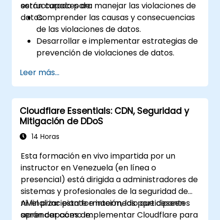
estructurado para manejar las violaciones de
serán capaces de:
datos.
Comprender las causas y consecuencias
de las violaciones de datos.
Desarrollar e implementar estrategias de
prevención de violaciones de datos.
Establecer un plan de respuesta a
Leer más...
incidentes para contener y mitigar los
daños.
Realizar investigaciones forenses y
Cloudflare Essentials: CDN, Seguridad y
evaluar el impacto de las violaciones.
Mitigación de DDoS
Cumplir con los requisitos legales y
regulatorios para la notificación de
14 Horas
brechas.
Esta formación en vivo impartida por un
Recuperarse de las violaciones de datos y
instructor en Venezuela (en línea o
fortalecer la postura de seguridad.
presencial) está dirigida a administradores de
sistemas y profesionales de la seguridad de
nivel principiante e intermedio que deseen
Al finalizar esta formación, los participantes
aprender cómo implementar Cloudflare para
serán capaces de: