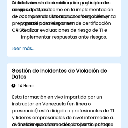
habilidades en la identificación y gestión de
Al finalizar esta formación, los participantes
riesgos de TI, así como en la implementación
serán capaces de:
de controles de sistemas de información, y
Comprender los aspectos de gobernanza
prepararse para el examen de certificación
y gestión de riesgos en TI.
CRISC.
Realizar evaluaciones de riesgo de TI e
implementar respuestas ante riesgos.
Diseñar e implementar controles de
Leer más...
sistemas de información.
Prepararse eficazmente para el examen
de certificación CRISC.
Gestión de Incidentes de Violación de
Datos
14 Horas
Esta formación en vivo impartida por un
instructor en Venezuela (en línea o
presencial) está dirigida a profesionales de TI
y líderes empresariales de nivel intermedio a
avanzado que deseen desarrollar un enfoque
Al finalizar esta formación, los participantes