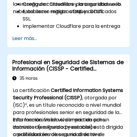
la entrega de contenidos y la seguridad en la
Configurar Cloudflare para sus sitios web.
nube, así como mitigar ataques DDoS.
Establecer registros DNS y certificados
SSL.
Implementar Cloudflare para la entrega
de contenidos y el caché.
Leer más...
Proteger sus sitios web contra ataques
DDoS.
Implementar reglas de firewall para
Profesional en Seguridad de Sistemas de
restringir el tráfico hacia sus sitios web.
Información (CISSP - Certified
Information Systems Security
35 Horas
Professional)
La certificación
Certified Information Systems
Security Professional (CISSP)
, otorgada por
(ISC)², es un título reconocido a nivel mundial
para profesionales senior en seguridad de la
información. Valida el dominio en ocho
Esta formación en vivo impartida por un
dominios de seguridad y establece
instructor (en línea o presencial) está dirigida
credibilidad en roles como director de
a profesionales de seguridad de nivel