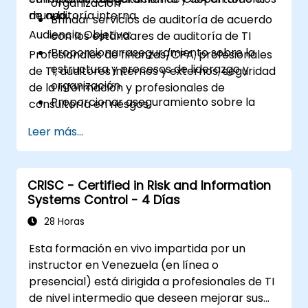
organización
de auditoría interna.
mundo.
Brindar servicios de auditoría de acuerdo
Audiencia Objetivo:
con los estándares de auditoría de TI
Proporcionar aseguramiento sobre la
Profesionales de finanzas/CPA, profesionales
estructura y procesos de liderazgo y
de TI, auditores internos y externos, seguridad
organización
de la información y profesionales de
Proporcionar aseguramiento sobre la
consultoría en riesgos.
adquisición, desarrollo, prueba e
Leer más...
implementación de activos de TI
Proporcionar aseguramiento sobre las
operaciones de TI, incluidas las
operaciones de servicio y terceros
CRISC - Certified in Risk and Information
Systems Control - 4 Días
Proporcionar aseguramiento sobre las
políticas, estándares, procedimientos y
28 Horas
controles de seguridad de la organización
Esta formación en vivo impartida por un
para garantizar la confidencialidad,
instructor en Venezuela (en línea o
integridad y disponibilidad de los activos
presencial) está dirigida a profesionales de TI
de información.
de nivel intermedio que deseen mejorar sus