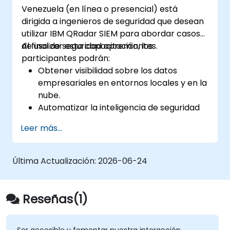
Venezuela (en línea o presencial) está
dirigida a ingenieros de seguridad que desean
utilizar IBM QRadar SIEM para abordar casos
de uso de seguridad apremiantes.
Al finalizar esta capacitación, los
participantes podrán:
Obtener visibilidad sobre los datos
empresariales en entornos locales y en la
nube.
Automatizar la inteligencia de seguridad
para cazar amenazas y contener riesgos.
Leer más...
Detectar, identificar y priorizar amenazas.
Última Actualización:
2026-06-24
Reseñas(1)