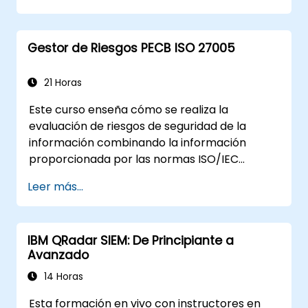
Gestor de Riesgos PECB ISO 27005
21 Horas
Este curso enseña cómo se realiza la
evaluación de riesgos de seguridad de la
información combinando la información
proporcionada por las normas ISO/IEC
27005:2022 e ISO/IEC 27001. Además del
Leer más...
conocimiento teórico, este programa está
equipado con ejercicios prácticos,
cuestionarios y estudios de caso, lo que lo
IBM QRadar SIEM: De Principiante a
convierte en una formación muy atractiva.
Avanzado
14 Horas
Esta formación en vivo con instructores en