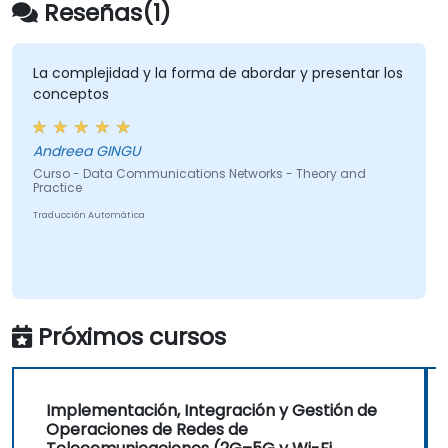
traspaso al operador.
Reseñas(1)
• Monitorear KPIs inalámricos y gestionar las
operaciones de red basadas en clústeres y
regiones dentro de estructuras de informes
La complejidad y la forma de abordar y presentar los
conceptos
comerciales y técnicos.
Andreea GINGU
Curso - Data Communications Networks - Theory and
Practice
Traducción Automática
Próximos cursos
Implementación, Integración y Gestión de
Operaciones de Redes de