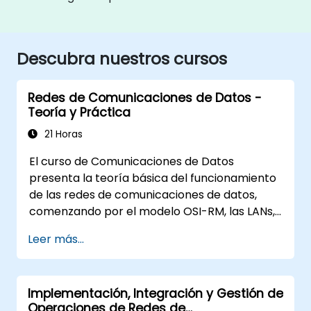
Descubra nuestros cursos
Redes de Comunicaciones de Datos -
Teoría y Práctica
21 Horas
El curso de Comunicaciones de Datos
presenta la teoría básica del funcionamiento
de las redes de comunicaciones de datos,
comenzando por el modelo OSI-RM, las LANs,
las WANs, TCP/IP y los fundamentos de la
Leer más...
seguridad y las aplicaciones de red. El curso
proporciona al estudiante un conocimiento
general de la arquitectura, los componentes
Implementación, Integración y Gestión de
de hardware, la configuración de software y
Operaciones de Redes de