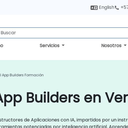
English
+5
no
Servicios
Nosotros
I App Builders Formación
App Builders en Ve
nstructores de Aplicaciones con IA, impartidos por un in
ramientas potenciadas por inteligencia artificial. Aprende