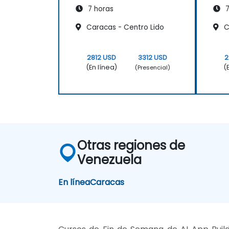
7 horas
7
Caracas - Centro Lido
C
2812 USD
3312 USD
2
(En línea)
(
(Presencial)
Otras regiones de
Venezuela
En línea
Caracas