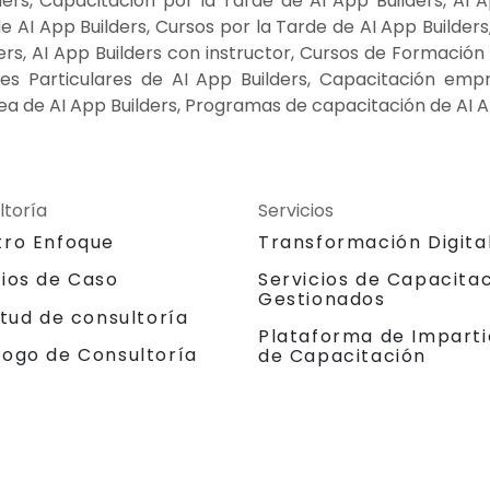
ers, Capacitación por la Tarde de AI App Builders, AI 
 AI App Builders, Cursos por la Tarde de AI App Builders,
rs, AI App Builders con instructor, Cursos de Formación de
es Particulares de AI App Builders, Capacitación empr
ea de AI App Builders, Programas de capacitación de AI Ap
ltoría
Servicios
tro Enfoque
Transformación Digita
dios de Caso
Servicios de Capacita
Gestionados
itud de consultoría
Plataforma de Imparti
logo de Consultoría
de Capacitación