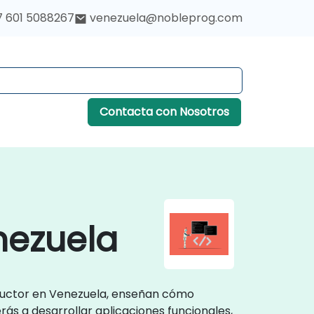
7 601 5088267
venezuela@nobleprog.com
Contacta con Nosotros
nezuela
structor en Venezuela, enseñan cómo
rás a desarrollar aplicaciones funcionales,