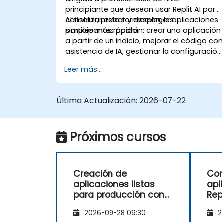
principiante que desean usar Replit AI para
construir, probar y desplegar aplicaciones
Al finalizar esta formación, los
simples más rápido.
participantes podrán: crear una aplicación
a partir de un indicio, mejorar el código co
asistencia de IA, gestionar la configuración
de forma segura y desplegar una
Leer más...
aplicación funcional.
Última Actualización:
2026-07-22
Próximos cursos
Creación de
Con
aplicaciones listas
apl
para producción con
Repl
Lovable
2026-09-28 09:30
2