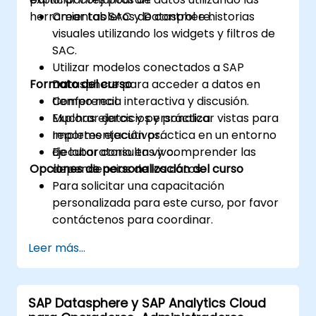
herramientas SAC y Datasphere.
Crear tableros de control e historias
visuales utilizando los widgets y filtros de
SAC.
Utilizar modelos conectados a SAP
Formato del curso
Datasphere para acceder a datos en
tiempo real.
Conferencia interactiva y discusión.
Explorar datos y personalizar vistas para
Muchas ejercicios y práctica.
reportes ejecutivos.
Implementación práctica en un entorno
Ejecutar consultas y comprender las
de laboratorio en vivo.
Opciones de personalización del curso
dependencias de los datos.
Para solicitar una capacitación
personalizada para este curso, por favor
contáctenos para coordinar.
Leer más...
SAP Datasphere y SAP Analytics Cloud