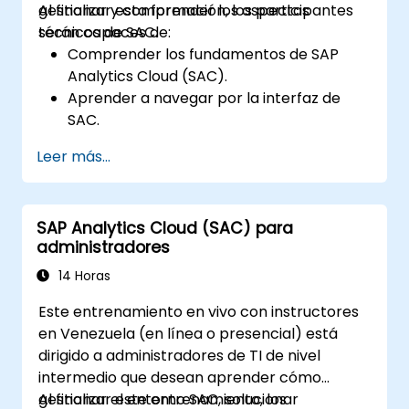
gestionar y comprender los aspectos
Al finalizar esta formación, los participantes
técnicos de SAC.
serán capaces de:
Comprender los fundamentos de SAP
Analytics Cloud (SAC).
Aprender a navegar por la interfaz de
SAC.
Crear y gestionar consultas e informes.
Leer más...
Diseñar paneles interactivos y
visualizaciones.
Utilizar las funcionalidades de SAC para la
SAP Analytics Cloud (SAC) para
exploración y el análisis de datos.
administradores
Exportar y compartir informes con otros
usuarios.
14 Horas
Este entrenamiento en vivo con instructores
en Venezuela (en línea o presencial) está
dirigido a administradores de TI de nivel
intermedio que desean aprender cómo
gestionar el entorno SAC, solucionar
Al finalizar este entrenamiento, los