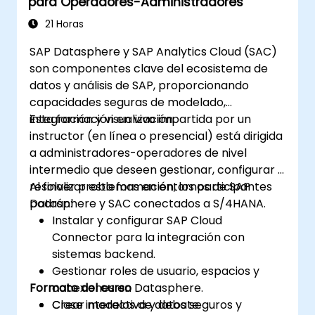
para Operadores-Administradores
21 Horas
SAP Datasphere y SAP Analytics Cloud (SAC)
son componentes clave del ecosistema de
datos y análisis de SAP, proporcionando
capacidades seguras de modelado,
integración y visualización.
Esta formación en vivo impartida por un
instructor (en línea o presencial) está dirigida
a administradores-operadores de nivel
intermedio que deseen gestionar, configurar y
resolver problemas en entornos de SAP
Al finalizar esta formación, los participantes
Datasphere y SAC conectados a S/4HANA.
podrán:
Instalar y configurar SAP Cloud
Connector para la integración con
sistemas backend.
Gestionar roles de usuario, espacios y
Formato del curso
conexiones en Datasphere.
Crear modelos de datos seguros y
Clase interactiva y debate.