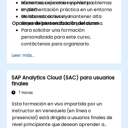
eficientes, así como resolver problemas
Numerosos ejercicios y práctica.
en SAC.
Implementación práctica en un entorno
Monitorear activos y mantener alta
de laboratorio en vivo.
Opciones de personalización del curso
disponibilidad en toda la plataforma.
Para solicitar una formación
personalizada para este curso,
contáctenos para organizarlo.
Leer más...
SAP Analytics Cloud (SAC) para usuarios
finales
7 Horas
Esta formación en vivo impartida por un
instructor en Venezuela (en línea o
presencial) está dirigida a usuarios finales de
nivel principiante que desean aprender a