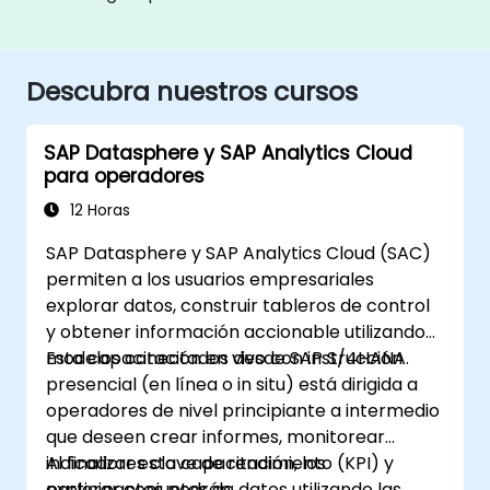
Descubra nuestros cursos
SAP Datasphere y SAP Analytics Cloud
para operadores
12 Horas
SAP Datasphere y SAP Analytics Cloud (SAC)
permiten a los usuarios empresariales
explorar datos, construir tableros de control
y obtener información accionable utilizando
modelos conectados desde SAP S/4HANA.
Esta capacitación en vivo con instrucción
presencial (en línea o in situ) está dirigida a
operadores de nivel principiante a intermedio
que deseen crear informes, monitorear
indicadores clave de rendimiento (KPI) y
Al finalizar esta capacitación, los
explorar conjuntos de datos utilizando las
participantes podrán: