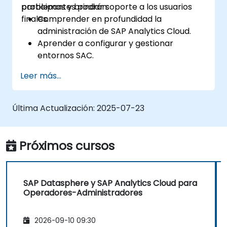
problemas y brindar soporte a los usuarios
participantes podrán:
finales.
Comprender en profundidad la
administración de SAP Analytics Cloud.
Aprender a configurar y gestionar
entornos SAC.
Comprender los roles de usuario,
Leer más...
permisos y configuraciones de seguridad.
Gestionar conexiones de datos y modelos
de datos.
Última Actualización:
2025-07-23
Solucionar problemas y resolver
incidencias comunes de SAC.
Brindar soporte técnico a los usuarios
Próximos cursos
finales.
SAP Datasphere y SAP Analytics Cloud para
Operadores-Administradores
2026-09-10 09:30