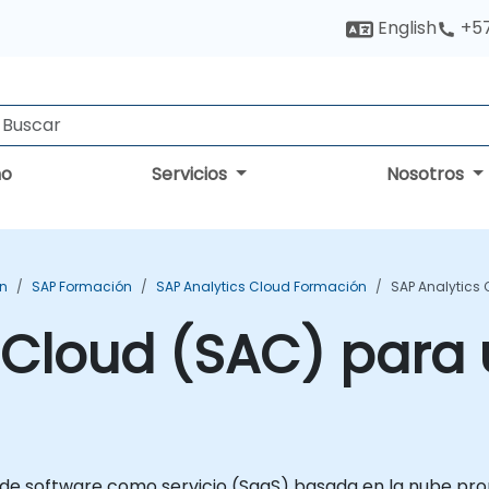
English
+5
no
Servicios
Nosotros
ón
SAP Formación
SAP Analytics Cloud Formación
SAP Analytics 
 Cloud (SAC) para 
 de software como servicio (SaaS) basada en la nube prop