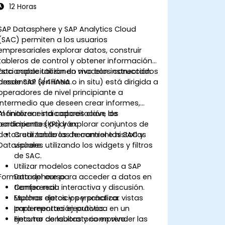
12 Horas
SAP Datasphere y SAP Analytics Cloud
(SAC) permiten a los usuarios
empresariales explorar datos, construir
tableros de control y obtener información
accionable utilizando modelos conectados
Esta capacitación en vivo con instrucción
desde SAP S/4HANA.
presencial (en línea o in situ) está dirigida a
operadores de nivel principiante a
intermedio que deseen crear informes,
monitorear indicadores clave de
Al finalizar esta capacitación, los
rendimiento (KPI) y explorar conjuntos de
participantes podrán:
datos utilizando las herramientas SAC y
Crear tableros de control e historias
Datasphere.
visuales utilizando los widgets y filtros
de SAC.
Utilizar modelos conectados a SAP
Formato del curso
Datasphere para acceder a datos en
tiempo real.
Conferencia interactiva y discusión.
Explorar datos y personalizar vistas
Muchas ejercicios y práctica.
para reportes ejecutivos.
Implementación práctica en un
Ejecutar consultas y comprender las
entorno de laboratorio en vivo.