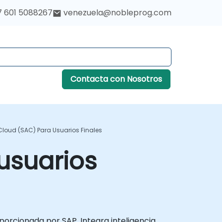
7 601 5088267
venezuela@nobleprog.com
Contacta con Nosotros
Cloud (SAC) Para Usuarios Finales
usuarios
orcionada por SAP. Integra inteligencia