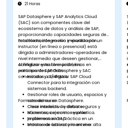
21 Horas
SAP Datasphere y SAP Analytics Cloud
(SAC) son componentes clave del
s
ecosistema de datos y análisis de SAP,
proporcionando capacidades seguras de
modelado, integración y visualización.
Esta formación en vivo impartida por un
instructor (en línea o presencial) está
dirigida a administradores-operadores de
nivel intermedio que deseen gestionar,
configurar y resolver problemas en
Al finalizar esta formación, los
entornos de SAP Datasphere y SAC
participantes podrán:
conectados a S/4HANA.
Instalar y configurar SAP Cloud
Connector para la integración con
sistemas backend.
Gestionar roles de usuario, espacios y
Formato del curso
conexiones en Datasphere.
Crear modelos de datos seguros y
Clase interactiva y debate.
eficientes, así como resolver
Numerosos ejercicios y práctica.
problemas en SAC.
Implementación práctica en un
Monitorear activos y mantener alta
entorno de laboratorio en vivo.