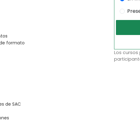
Pres
ntos
 de formato
Los cursos
participant
des de SAC
ones