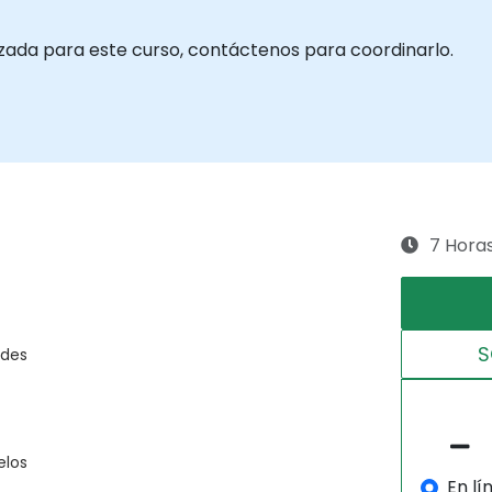
izada para este curso, contáctenos para coordinarlo.
7 Hora
S
ades
elos
En lí