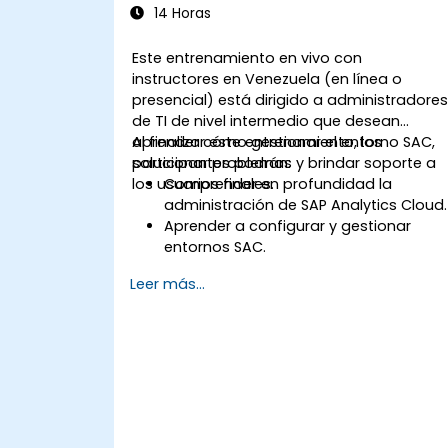
14 Horas
Este entrenamiento en vivo con
instructores en Venezuela (en línea o
presencial) está dirigido a administradore
de TI de nivel intermedio que desean
aprender cómo gestionar el entorno SAC,
Al finalizar este entrenamiento, los
solucionar problemas y brindar soporte a
participantes podrán:
los usuarios finales.
Comprender en profundidad la
administración de SAP Analytics Cloud.
Aprender a configurar y gestionar
entornos SAC.
Comprender los roles de usuario,
Leer más...
permisos y configuraciones de
seguridad.
Gestionar conexiones de datos y
modelos de datos.
Solucionar problemas y resolver
incidencias comunes de SAC.
Brindar soporte técnico a los usuarios
finales.