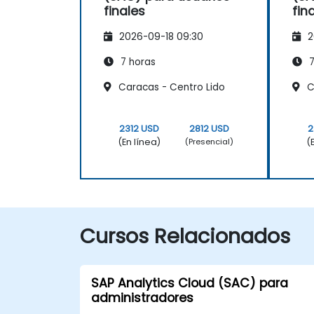
finales
fin
2026-09-18 09:30
2
7 horas
7
Caracas - Centro Lido
C
2312 USD
2812 USD
2
(En línea)
(
(Presencial)
Cursos Relacionados
SAP Analytics Cloud (SAC) para
administradores