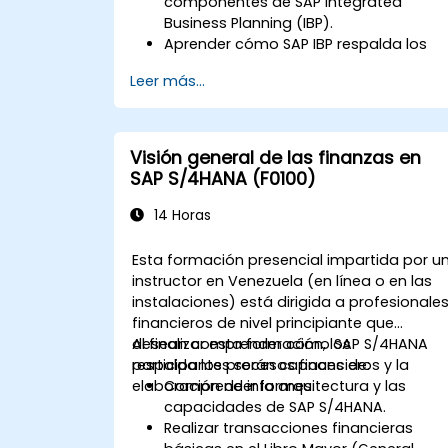
componentes de SAP Integrated
Business Planning (IBP).
Aprender cómo SAP IBP respalda los
procesos integrados de planificación
Leer más...
de la cadena de suministro.
Explorar los diferentes módulos de SAP
IBP y sus funcionalidades.
Obtener experiencia práctica con la
Visión general de las finanzas en
interfaz de usuario y las herramientas
SAP S/4HANA (F0100)
de SAP IBP.
14 Horas
Esta formación presencial impartida por u
instructor en Venezuela (en línea o en las
instalaciones) está dirigida a profesionale
financieros de nivel principiante que
desean comprender cómo SAP S/4HANA
Al finalizar esta formación, los
respalda los procesos financieros y la
participantes serán capaces de:
elaboración de informes.
Comprender la arquitectura y las
capacidades de SAP S/4HANA.
Realizar transacciones financieras