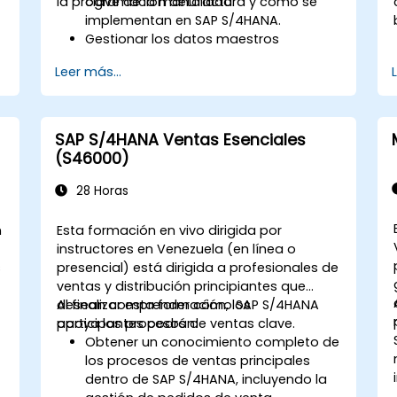
la programación detallada.
clave de la manufactura y cómo se
implementan en SAP S/4HANA.
Gestionar los datos maestros
relacionados con la manufactura,
Leer más...
como las listas de materiales (BOM),
los centros de trabajo y las versiones
de producción.
Ejecutar la planificación de producción,
SAP S/4HANA Ventas Esenciales
la planificación de requisitos de
(S46000)
materiales y la planificación de
capacidad en SAP S/4HANA.
28 Horas
Implementar y monitorear órdenes de
producción, incluyendo el control de
n
Esta formación en vivo dirigida por
calidad y la gestión del taller.
instructores en Venezuela (en línea o
Analizar los datos de producción y
s
presencial) está dirigida a profesionales de
generar informes para la toma de
ventas y distribución principiantes que
decisiones utilizando las herramientas
desean comprender cómo SAP S/4HANA
Al finalizar esta formación, los
de SAP S/4HANA.
apoya los procesos de ventas clave.
participantes podrán:
Obtener un conocimiento completo de
los procesos de ventas principales
dentro de SAP S/4HANA, incluyendo la