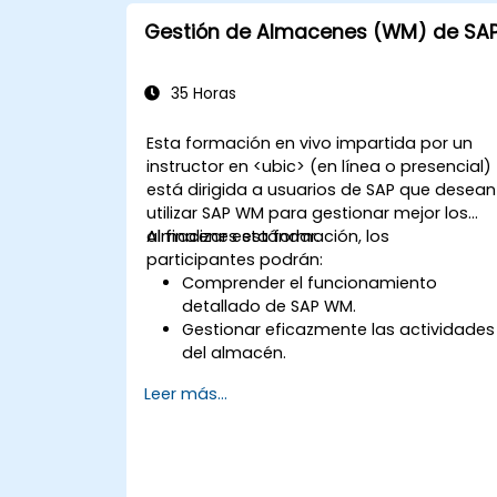
proveedores, clientes y materiales
Gestión de Almacenes (WM) de SA
dentro de SAP ERP.
Aplicar los conocimientos de SAP ERP
en escenarios empresariales reales a
35 Horas
través de talleres prácticos.
Prepararse para certificaciones y
Esta formación en vivo impartida por un
especializaciones adicionales de SAP.
instructor en <ubic> (en línea o presencial)
está dirigida a usuarios de SAP que desean
utilizar SAP WM para gestionar mejor los
almacenes estándar.
Al finalizar esta formación, los
participantes podrán:
Comprender el funcionamiento
detallado de SAP WM.
Gestionar eficazmente las actividades
del almacén.
Reducir los costes del almacén y
Leer más...
optimizar su uso y gestión.