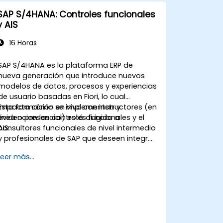
Programar y monitorear trabajos en
SAP S/4HANA: Controles funcionales
segundo plano.
y AIS
16 Horas
SAP S/4HANA es la plataforma ERP de
nueva generación que introduce nuevos
modelos de datos, procesos y experiencias
de usuario basadas en Fiori, lo cual
impacta cómo se implementan y
Esta formación en vivo con instructores (en
evidencian los controles funcionales y el
línea o presencial) está dirigida a
AIS.
consultores funcionales de nivel intermedio
y profesionales de SAP que deseen integrar
prácticas de AIS y controles en los
Leer más...
procesos FI/MM/SD/BP, diseñar y probar
controles, y generar evidencia lista para
auditoría.