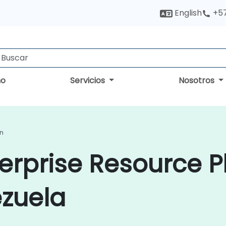
English
+5
no
Servicios
Nosotros
ón
erprise Resource P
ezuela