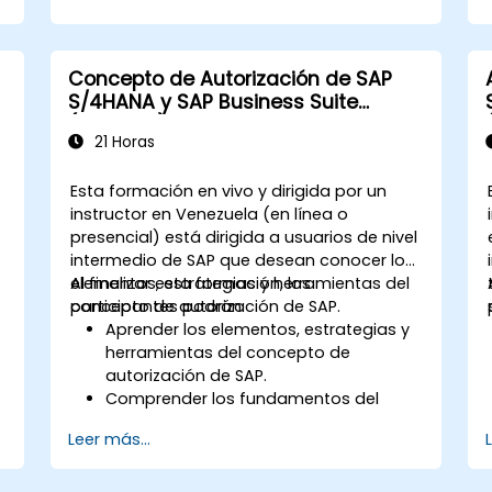
procesos dentro de finanzas, logística
y otros módulos.
Comprender la integración, el análisis y
Concepto de Autorización de SAP
las innovaciones futuras para apoyar
S/4HANA y SAP Business Suite
las implementaciones de SAP.
(ADM940)
21 Horas
Esta formación en vivo y dirigida por un
instructor en Venezuela (en línea o
presencial) está dirigida a usuarios de nivel
intermedio de SAP que desean conocer los
elementos, estrategias y herramientas del
Al finalizar esta formación, los
concepto de autorización de SAP.
participantes podrán:
Aprender los elementos, estrategias y
herramientas del concepto de
autorización de SAP.
Comprender los fundamentos del
mantenimiento de roles.
Leer más...
Utilizar el mantenimiento de roles para
crear y asignar autorizaciones.