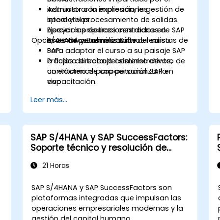
Administrar la impresión, la gestión de
instructor con explicaciones
spool y el procesamiento de salidas.
interactivas.
Apoyar las operaciones diarias de SAP
Ejercicios prácticos centrados en
Opciones de personalización del curso
S/4HANA y Business Suite.
escenarios administrativos realistas de
SAP.
Para adaptar el curso a su paisaje SAP
Práctica directa del sistema dentro de
o flujos de trabajo administrativos,
un entorno de capacitación SAP en
contáctenos para personalizar la
vivo.
capacitación.
Leer más...
SAP S/4HANA y SAP SuccessFactors:
Soporte técnico y resolución de
problemas
21 Horas
SAP S/4HANA y SAP SuccessFactors son
plataformas integradas que impulsan las
operaciones empresariales modernas y la
gestión del capital humano.