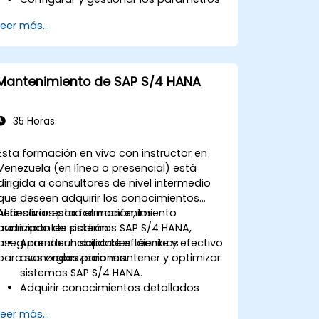
del MRP para una planificación de
Leer más...
materiales optimizada.
Gestionar movimientos de inventario,
control de existencias y seguimiento
de materiales en SAP.
Mantenimiento de SAP S/4 HANA
Generar y analizar informes de
inventario de SAP para tomar mejores
decisiones.
35 Horas
Gestionar eficientemente el inventario
en consignación y los materiales
Esta formación en vivo con instructor en
bloqueados.
Venezuela (en línea o presencial) está
dirigida a consultores de nivel intermedio
que deseen adquirir los conocimientos
necesarios para el mantenimiento
Al finalizar esta formación, los
avanzado de sistemas SAP S/4 HANA,
participantes podrán:
asegurando un soporte eficiente y efectivo
Aprender habilidades técnicas
para sus organizaciones.
avanzadas para mantener y optimizar
sistemas SAP S/4 HANA.
Adquirir conocimientos detallados
sobre los módulos FI, CO, MM, SD, QM,
Leer más...
CS y PS para garantizar una gestión