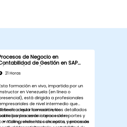
Procesos de Negocio en
Contabilidad de Gestión en SAP
S/4HANA (S4F20)
21 Horas
Esta formación en vivo, impartida por un
instructor en Venezuela (en línea o
presencial), está dirigida a profesionales
empresariales de nivel intermedio que
deseen adquirir conocimientos detallados
Al finalizar esta formación, los
sobre los procesos internos de reportes y
participantes serán capaces de:
controlling, elementos de costo, centros de
Comprender los conceptos y procesos