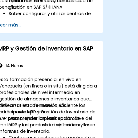
costo, órdenes internas y centros de
fundamentales de la contabilidad de
beneficio.
gestión en SAP S/4HANA.
Saber configurar y utilizar centros de
costo, órdenes internas, centros de
Leer más...
beneficio y análisis de rentabilidad.
Adquirir destreza en el uso de
aplicaciones SAP Fiori para los reportes
de contabilidad financiera y de
MRP y Gestión de Inventario en SAP
gestión.
14 Horas
Esta formación presencial en vivo en
Venezuela (en línea o in situ) está dirigida a
profesionales de nivel intermedio en
gestión de almacenes e inventarios que
desean utilizar de manera eficiente los
Al finalizar esta formación, los
módulos de MRP y Gestión de Inventario de
participantes podrán:
SAP para mejorar la planificación de
Comprender los conceptos clave del
materiales, el control de existencias y los
MRP y los procesos de planificación en
informes de inventario.
SAP.
Configurar y gestionar los parámetros