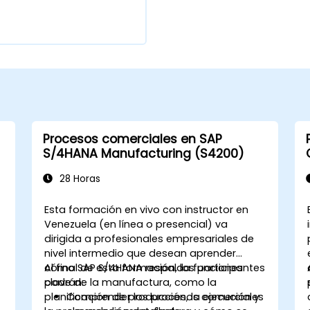
Procesos comerciales en SAP
S/4HANA Manufacturing (S4200)
28 Horas
Esta formación en vivo con instructor en
Venezuela (en línea o presencial) va
dirigida a profesionales empresariales de
nivel intermedio que desean aprender
cómo SAP S/4HANA respalda funciones
Al final de esta formación, los participantes
clave de la manufactura, como la
podrán:
planificación de producción, la ejecución y
Comprender los procesos comerciales