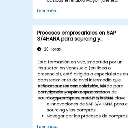
básicas en el Libro Mayor (General
Ledger), Cuentas por Pagar y Cuentas
Leer más...
por Cobrar.
Trabajar con centros de costo, centro
de beneficio y órdenes internas.
Comprender los procesos integrados
Procesos empresariales en SAP
de planificación financiera en SAP
S/4HANA para sourcing y
S/4HANA.
abastecimiento (S4500)
Realizar tareas financieras básicas,
28 Horas
incluido el cierre contable, la
elaboración de informes y el análisis
Esta formación en vivo, impartida por un
dentro de SAP S/4HANA.
instructor, en Venezuela (en línea o
presencial), está dirigida a especialistas e
abastecimiento de nivel intermedio que
desean contar con una base sólida para
Al finalizar esta capacitación, los
comprender y operar los procesos de
participantes serán capaces de:
sourcing y compras en SAP S/4HANA.
Comprender las características clave
e innovaciones de SAP S/4HANA para e
sourcing y las compras.
Navegar por los procesos de compras
dentro de SAP S/4HANA, incluida la
Leer más...
gestión de existencias y las compras