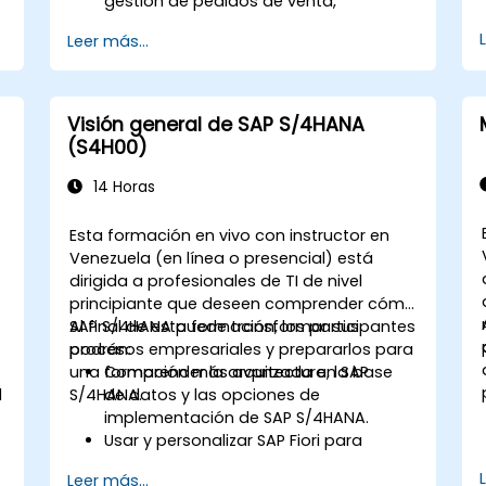
gestión de pedidos de venta,
procesamiento de entregas, envíos y
Leer más...
facturación.
s
Aprender a crear y gestionar
documentos de ventas como pedidos
de venta, cotizaciones y devoluciones,
Visión general de SAP S/4HANA
y comprender cómo configurar varios
(S4H00)
tipos de documentos y categorías de
elementos.
14 Horas
Gestionar la facturación y las facturas.
Aprender a utilizar analítica integrada
Esta formación en vivo con instructor en
en SAP S/4HANA para monitorear y
Venezuela (en línea o presencial) está
mejorar el rendimiento de ventas,
n
dirigida a profesionales de TI de nivel
usando informes estándar e
principiante que deseen comprender cómo
indicadores clave de desempeño (KPI).
SAP S/4HANA puede transformar sus
Al final de esta formación, los participantes
procesos empresariales y prepararlos para
podrán:
una formación más avanzada en SAP
Comprender la arquitectura, la base
l
S/4HANA.
de datos y las opciones de
implementación de SAP S/4HANA.
Usar y personalizar SAP Fiori para
mejorar la experiencia del usuario.
Leer más...
Identificar las mejoras clave en