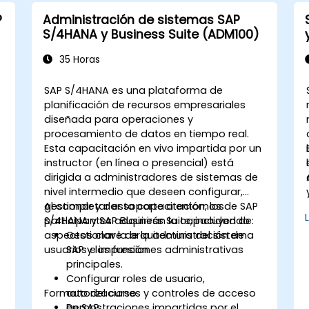
P
Administración de sistemas SAP
S/4HANA y Business Suite (ADM100)
35 Horas
SAP S/4HANA es una plataforma de
planificación de recursos empresariales
diseñada para operaciones y
procesamiento de datos en tiempo real.
Esta capacitación en vivo impartida por un
instructor (en línea o presencial) está
dirigida a administradores de sistemas de
nivel intermedio que deseen configurar,
gestionar y dar soporte a entornos de SAP
Al completar esta capacitación, los
S/4HANA y SAP Business Suite, incluyendo
participantes adquirirán la capacidad de:
aspectos clave de la administración de
Gestionar la arquitectura del sistema
usuarios e impresión.
SAP y las funciones administrativas
principales.
Configurar roles de usuario,
Formato del curso
autorizaciones y controles de acceso
en SAP.
Demostraciones impartidas por el