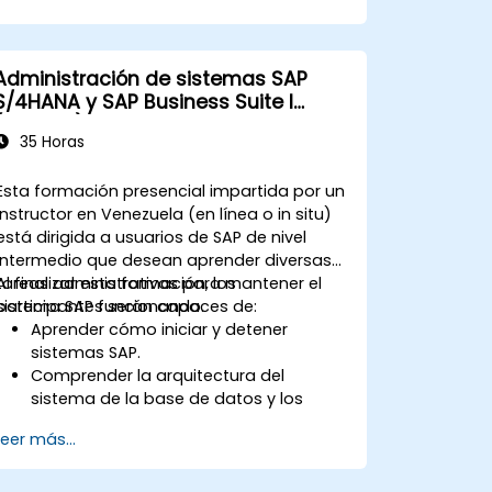
integral del sistema.
Gestionar y solucionar problemas de
forma efectiva en los puntos de
Administración de sistemas SAP
integración entre diversos módulos de
S/4HANA y SAP Business Suite I
SAP.
(ADM100)
Aprender las mejores prácticas para el
35 Horas
mantenimiento del sistema, la
optimización del rendimiento y la
Esta formación presencial impartida por un
resolución de incidencias.
instructor en Venezuela (en línea o in situ)
Desarrollar la capacidad de generar e
está dirigida a usuarios de SAP de nivel
interpretar informes financieros,
intermedio que desean aprender diversas
operativos y de proyectos avanzados.
tareas administrativas para mantener el
Al finalizar esta formación, los
sistema SAP funcionando.
participantes serán capaces de:
Aprender cómo iniciar y detener
sistemas SAP.
Comprender la arquitectura del
sistema de la base de datos y los
conceptos de administración de
Leer más...
usuarios.
Configurar sistemas y crear destinos
RFC.