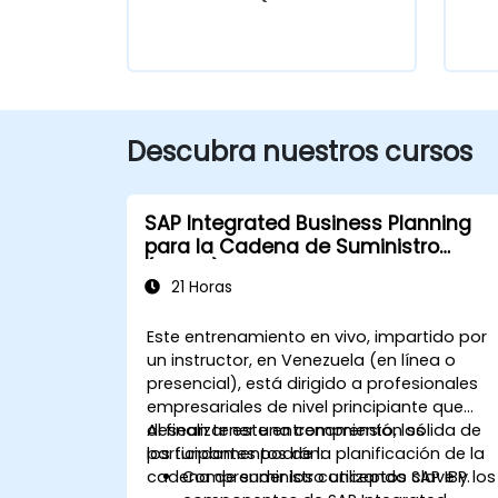
Descubra nuestros cursos
SAP Integrated Business Planning
para la Cadena de Suministro
(IBP100)
21 Horas
Este entrenamiento en vivo, impartido por
un instructor, en Venezuela (en línea o
presencial), está dirigido a profesionales
empresariales de nivel principiante que
desean tener una comprensión sólida de
Al finalizar este entrenamiento, los
los fundamentos de la planificación de la
participantes podrán:
cadena de suministro utilizando SAP IBP.
Comprender los conceptos clave y los