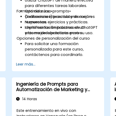
Utilizar ChatGPT de manera efectiva
para diferentes tareas laborales.
Formato del curso
Optimizar los «prompts»
(indicaciones) para obtener mejores
Conferencia interactiva y discusión.
respuestas.
Numerosos ejercicios y prácticas.
Identificar las limitaciones de ChatGPT
Implementación práctica en un
y las mejores prácticas para su uso.
entorno de laboratorio en vivo.
Opciones de personalización del curso
Para solicitar una formación
personalizada para este curso,
contáctenos para coordinarlo.
Leer más...
Ingeniería de Prompts para
Automatización de Marketing y
Ventas
14 Horas
Este entrenamiento en vivo con
instructores en Venezuela (en línea o