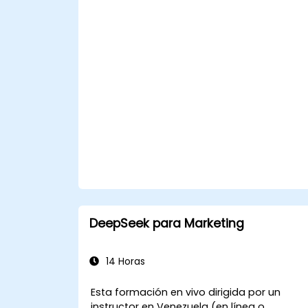
Redactar y traducir correos
electrónicos, informes y
comunicaciones con clientes de
manera eficiente.
Resumir datos financieros y generar
informes y presentaciones
automáticamente.
DeepSeek para Marketing
14 Horas
Esta formación en vivo dirigida por un
instructor en Venezuela (en línea o