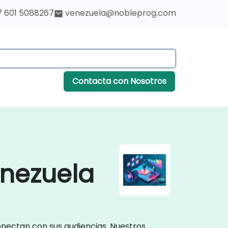
7 601 5088267
venezuela@nobleprog.com
Contacta con Nosotros
enezuela
onectan con sus audiencias. Nuestros