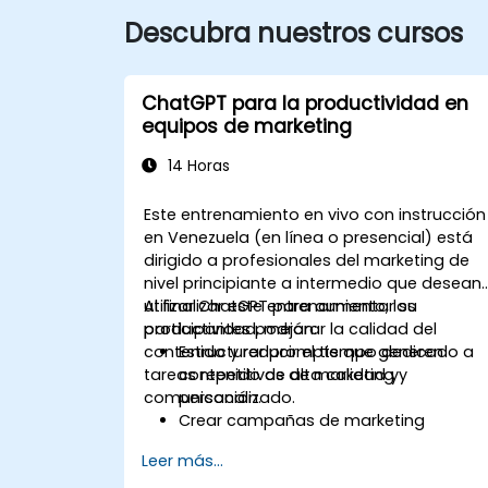
Descubra nuestros cursos
ChatGPT para la productividad en
equipos de marketing
14 Horas
Este entrenamiento en vivo con instrucción
en Venezuela (en línea o presencial) está
dirigido a profesionales del marketing de
nivel principiante a intermedio que desean
utilizar ChatGPT para aumentar su
Al finalizar este entrenamiento, los
productividad, mejorar la calidad del
participantes podrán:
contenido y reducir el tiempo dedicado a
Estructurar prompts que generen
tareas repetitivas de marketing y
contenido de alta calidad y
comunicación.
personalizado.
Crear campañas de marketing
completas más rápido mediante el
Leer más...
uso de ChatGPT.