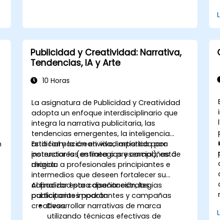
Publicidad y Creatividad: Narrativa,
Tendencias, IA y Arte
10 Horas
La asignatura de Publicidad y Creatividad
adopta un enfoque interdisciplinario que
integra la narrativa publicitaria, las
tendencias emergentes, la inteligencia
n
artificial y la creatividad artística para
Esta formación en vivo, impartida por
potenciar las estrategias y campañas de
instructores (en línea o presencial), está
marca.
dirigida a profesionales principiantes e
intermedios que deseen fortalecer su
capacidad para diseñar estrategias
Al finalizar esta capacitación, los
publicitarias impactantes y campañas
participantes podrán:
creativas.
Desarrollar narrativas de marca
utilizando técnicas efectivas de