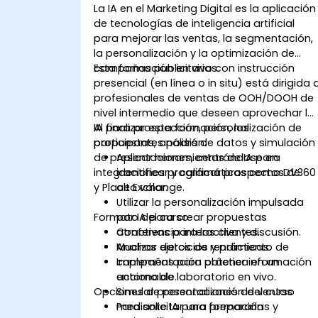
La IA en el Marketing Digital es la aplicación
de tecnologías de inteligencia artificial
para mejorar las ventas, la segmentación,
la personalización y la optimización de
campañas publicitarias.
Esta formación en vivo con instrucción
presencial (en línea o in situ) está dirigida 
profesionales de ventas de OOH/DOOH de
nivel intermedio que deseen aprovechar la
IA para prospección, personalización de
Al finalizar esta formación, los
propuestas, análisis de datos y simulación
participantes podrán:
de presentaciones, centrándose en
Aplicar herramientas de IA para
integraciones programáticas como DV360
identificar y calificar prospectos de
y Place Exchange.
alto valor.
Utilizar la personalización impulsada
Formato del curso
por IA para crear propuestas
atractivas para los clientes.
Conferencia interactiva y discusión.
Analizar datos de rendimiento de
Muchos ejercicios y prácticas.
campañas para obtener información
Implementación práctica en un
accionable.
entorno de laboratorio en vivo.
Opciones de personalización del curso
Simular presentaciones de ventas
mediante IA para prepararlas y
Para solicitar una formación