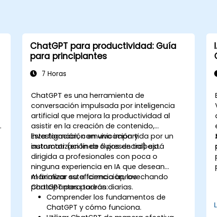
ChatGPT para productividad: Guía
para principiantes
7 Horas
ChatGPT es una herramienta de
conversación impulsada por inteligencia
artificial que mejora la productividad al
asistir en la creación de contenido,
investigación, comunicación y
Esta formación en vivo impartida por un
automatización de flujos de trabajo.
instructor (en línea o presencial) está
dirigida a profesionales con poca o
ninguna experiencia en IA que desean
maximizar su eficiencia aprovechando
Al finalizar esta formación, los
ChatGPT para tareas diarias.
participantes podrán:
Comprender los fundamentos de
ChatGPT y cómo funciona.