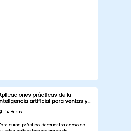
Desarrollar contenido de marketing
personalizado utilizando modelos de
IA.
Integrar el contenido generado por IA
en estrategias de marketing más
amplias.
Analizar y optimizar campañas de
marketing impulsadas por IA para
mejorar su rendimiento.
Aplicaciones prácticas de la
inteligencia artificial para ventas y
análisis de mercado
14 Horas
Este curso práctico demuestra cómo se
pueden aplicar herramientas de