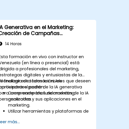
IA Generativa en el Marketing:
Creación de Campañas
Personalizadas
14 Horas
Esta formación en vivo con instructor en
Venezuela (en línea o presencial) está
dirigida a profesionales del marketing,
estrategas digitales y entusiastas de la
tecnología de todos los niveles que deseen
Al finalizar esta formación, los
aprovechar el poder de la IA generativa
participantes podrán:
para crear campañas de marketing
Comprender los fundamentos de la IA
personalizadas.
generativa y sus aplicaciones en el
marketing.
Utilizar herramientas y plataformas de
IA generativa para la creación de
Leer más...
campañas.