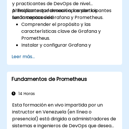
y practicantes de DevOps de nivel
principiante que desean aprender los
Al finalizar esta formación, los participantes
fundamentos de Grafana y Prometheus.
serán capaces de:
Comprender el propósito y las
características clave de Grafana y
Prometheus.
Instalar y configurar Grafana y
Prometheus en un entorno Linux.
Leer más...
Configurar fuentes de datos básicas y
tableros (dashboards) en Grafana.
Monitorear las métricas del sistema y
Fundamentos de Prometheus
visualizar datos utilizando Prometheus.
14 Horas
Esta formación en vivo impartida por un
instructor en Venezuela (en línea o
presencial) está dirigida a administradores de
sistemas e ingenieros de DevOps que desean