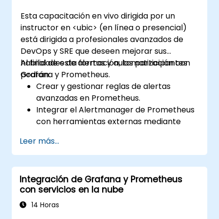
entornos de Kubernetes.
Esta capacitación en vivo dirigida por un
instructor en <ubic> (en línea o presencial)
está dirigida a profesionales avanzados de
DevOps y SRE que deseen mejorar sus
habilidades de alertas y automatización con
Al final de esta formación, los participantes
Grafana y Prometheus.
podrán:
Crear y gestionar reglas de alertas
avanzadas en Prometheus.
Integrar el Alertmanager de Prometheus
con herramientas externas mediante
webhooks.
Leer más...
Automatizar respuestas a las alertas
para una resolución más rápida de los
problemas.
Integración de Grafana y Prometheus
Utilizar Grafana para visualizar y
con servicios en la nube
gestionar las alertas eficazmente.
14 Horas