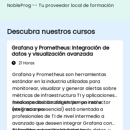
NobleProg -- Tu proveedor local de formación
Descubra nuestros cursos
Grafana y Prometheus: Integración de
datos y visualización avanzada
21 Horas
Grafana y Prometheus son herramientas
estándar en la industria utilizadas para
monitorear, visualizar y generar alertas sobre
métricas de infraestructura TI y aplicaciones,
mediante dashboards en tiempo real e
Esta capacitación dirigida por un instructor
integraciones.
(en línea o presencial) está orientada a
profesionales de TI de nivel intermedio a
avanzado que deseen integrar Grafana con