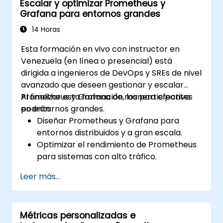
Escalar y optimizar Prometheus y
Grafana para entornos grandes
14 Horas
Esta formación en vivo con instructor en
Venezuela (en línea o presencial) está
dirigida a ingenieros de DevOps y SREs de nivel
avanzado que deseen gestionar y escalar
Prometheus y Grafana de manera efectiva
Al finalizar esta formación, los participantes
en entornos grandes.
podrán:
Diseñar Prometheus y Grafana para
entornos distribuidos y a gran escala.
Optimizar el rendimiento de Prometheus
para sistemas con alto tráfico.
Configurar Grafana para manejar
Leer más...
grandes conjuntos de datos y
visualizaciones complejas.
Implementar estrategias avanzadas de
Métricas personalizadas e
solución de problemas y escalabilidad.