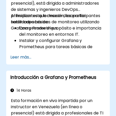
presencial), está dirigida a administradores
de sistemas y ingenieros DevOps
principiantes que desean desarrollar
Al finalizar esta formación, los participantes
habilidades básicas de monitoreo utilizando
serán capaces de:
Grafana y Prometheus.
Comprender el propósito e importancia
del monitoreo en entornos IT.
Instalar y configurar Grafana y
Prometheus para tareas básicas de
monitoreo.
Leer más...
Crear dashboards simples y alertas para
visualizar el rendimiento del sistema.
Aplicar mejores prácticas para
Introducción a Grafana y Prometheus
monitorear la disponibilidad y el
rendimiento del sistema.
14 Horas
Esta formación en vivo impartida por un
instructor en Venezuela (en línea o
presencial) está dirigida a profesionales de TI