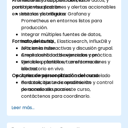
Prometheus y múltiples fuentes de datos, y
Al finalizar esta capacitación, los
construir visualizaciones y alertas accionables
participantes podrán:
en sistemas distribuidos.
Instalar y configurar Grafana y
Prometheus en entornos listos para
producción.
Integrar múltiples fuentes de datos,
Formato del curso
incluyendo SQL, Elasticsearch, InfluxDB y
APIs en la nube.
Lecciones interactivas y discusión grupal.
Crear dashboards avanzados con
Amplia cantidad de ejercicios y práctica.
variables, plantillas, transformaciones y
Ejercicio práctico en un entorno de
alertas.
laboratorio en vivo.
Opciones de personalización del curso
Aplicar mejores prácticas en modelado
de datos, ajuste de rendimiento y control
Para solicitar una capacitación
de acceso de usuarios.
personalizada para este curso,
contáctenos para coordinarlo.
Leer más...