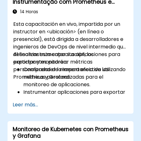
instrumentação com Prometheus e
Grafana
14 Horas
Esta capacitación en vivo, impartida por un
instructor en <ubicación> (en línea o
presencial), está dirigida a desarrolladores e
ingenieros de DevOps de nivel intermedio que
desean instrumentar sus aplicaciones para
Al finalizar esta capacitación, los
exportar y monitorear métricas
participantes podrán:
personalizadas de manera efectiva utilizando
Comprender la importancia de las
Prometheus y Grafana.
métricas personalizadas para el
monitoreo de aplicaciones.
Instrumentar aplicaciones para exportar
métricas personalizadas a Prometheus.
Leer más...
Crear y configurar paneles en Grafana
para visualizar las métricas
personalizadas.
Monitoreo de Kubernetes con Prometheus
Aplicar las mejores prácticas para
y Grafana
integrar el monitoreo en el ciclo de