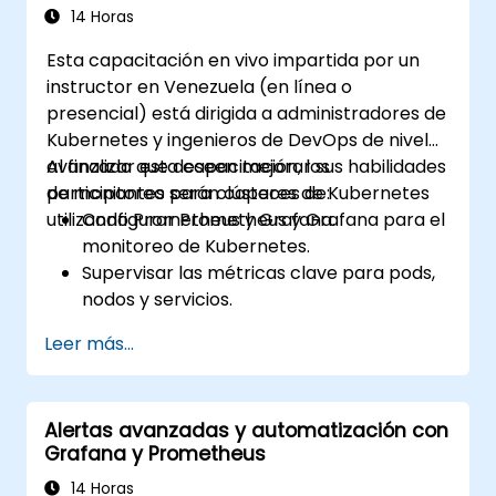
desarrollo.
14 Horas
Esta capacitación en vivo impartida por un
instructor en Venezuela (en línea o
presencial) está dirigida a administradores de
Kubernetes y ingenieros de DevOps de nivel
avanzado que deseen mejorar sus habilidades
Al finalizar esta capacitación, los
de monitoreo para clústeres de Kubernetes
participantes serán capaces de:
utilizando Prometheus y Grafana.
Configurar Prometheus y Grafana para el
monitoreo de Kubernetes.
Supervisar las métricas clave para pods,
nodos y servicios.
Crear cuadros de mando dinámicos para
Leer más...
visualizar la salud y el rendimiento del
clúster.
Implementar estrategias de alertas para
Alertas avanzadas y automatización con
la resolución proactiva de problemas.
Grafana y Prometheus
Aplicar las mejores prácticas para
escalar soluciones de monitoreo en
14 Horas