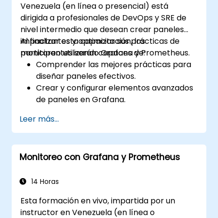
Venezuela (en línea o presencial) está
dirigida a profesionales de DevOps y SRE de
nivel intermedio que desean crear paneles
impactantes y optimizar sus prácticas de
Al finalizar esta capacitación, los
monitoreo utilizando Grafana y Prometheus.
participantes serán capaces de:
Comprender las mejores prácticas para
diseñar paneles efectivos.
Crear y configurar elementos avanzados
de paneles en Grafana.
Aprovechar las plantillas de Grafana
Leer más...
para crear paneles dinámicos y
reutilizables.
Implementar mecanismos de alerta para
Monitoreo con Grafana y Prometheus
mejorar la conciencia operativa.
14 Horas
Esta formación en vivo, impartida por un
instructor en Venezuela (en línea o