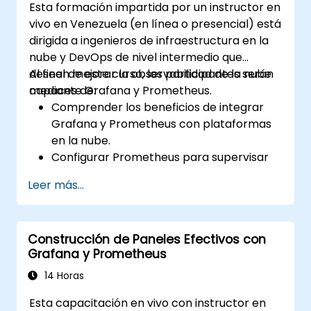
Esta formación impartida por un instructor en
vivo en Venezuela (en línea o presencial) está
dirigida a ingenieros de infraestructura en la
nube y DevOps de nivel intermedio que
deseen mejorar la observabilidad de la nube
Al final de este curso, los participantes serán
mediante Grafana y Prometheus.
capaces de:
Comprender los beneficios de integrar
Grafana y Prometheus con plataformas
en la nube.
Configurar Prometheus para supervisar
recursos en la nube.
Leer más...
Configurar Grafana para visualizar
métricas de servicios en la nube.
Aprovechar herramientas e
Construcción de Paneles Efectivos con
integraciones nativas de la nube para
Grafana y Prometheus
garantizar la escalabilidad de la
supervisión.
14 Horas
Esta capacitación en vivo con instructor en