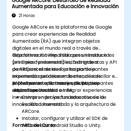
Google ARCore: Desarrollo de Realidad
profesional.
Aumentada para Educación e Innovación
21 Horas
Google ARCore es la plataforma de Google
para crear experiencias de Realidad
Aumentada (RA) que integran objetos
digitales en el mundo real a través de
dispositivos móviles. Este curso introduce los
Esta formación impartida por un instructor
principios fundamentales, herramientas y API
(en línea o presencial) está dirigida a
de ARCore, ofreciendo a los participantes
participantes de nivel principiante e
experiencia práctica en la creación de
intermedio que deseen diseñar, desarrollar e
prototipos interactivos y aplicaciones
implementar aplicaciones de RA para
Al finalizar esta formación, los participantes
educativas basadas en RA.
dispositivos Android e integrar experiencias
serán capaces de:
inmersivas en proyectos educativos o de
Comprender los fundamentos de la
innovación comercial.
Realidad Aumentada y la arquitectura de
ARCore.
Instalar, configurar y utilizar el SDK de
Formato del Curso
ARCore con Android Studio o Unity.