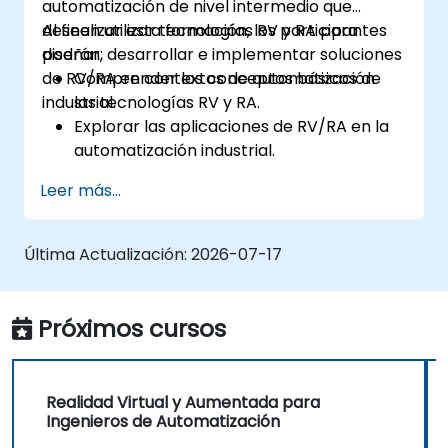
automatización de nivel intermedio que
deseen utilizar tecnologías RV y RA para
Al finalizar esta formación, los participantes
diseñar, desarrollar e implementar soluciones
podrán:
de RV/RA en contextos de automatización
Comprender los conceptos básicos de
industrial.
las tecnologías RV y RA.
Explorar las aplicaciones de RV/RA en la
automatización industrial.
Adquirir experiencia práctica con
Leer más...
herramientas y software de RV/RA.
Aprender a diseñar y desarrollar
soluciones de RV/RA para proyectos de
Última Actualización:
2026-07-17
automatización.
Integrar tecnologías RV/RA con sistemas
de automatización existentes.
Próximos cursos
Realidad Virtual y Aumentada para
Ingenieros de Automatización