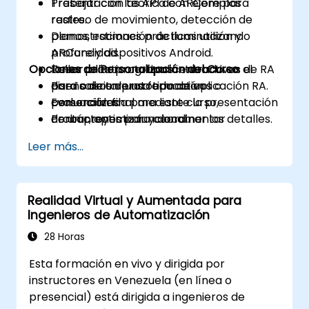
Trabajar con las API de ARCore para
Presentación teórica con ejemplos
rastreo de movimiento, detección de
reales.
planos, estimación de iluminación y
Demostraciones prácticas utilizando
profundidad.
ARCore y dispositivos Android.
Opciones de Personalización del Curso
Desarrollar prototipos interactivos de RA
Taller práctico grupal centrado en el
para casos de uso educativos o
diseño de un prototipo de aplicación RA.
Para solicitar una formación
comerciales.
Evaluación final mediante la presentación
personalizada para este curso,
Probar, optimizar y documentar
de un proyecto funcional.
contáctenos para coordinar los detalles.
aplicaciones de RA para su
Leer más...
implementación en dispositivos móviles.
Realidad Virtual y Aumentada para
Ingenieros de Automatización
28 Horas
Esta formación en vivo y dirigida por
instructores en Venezuela (en línea o
presencial) está dirigida a ingenieros de