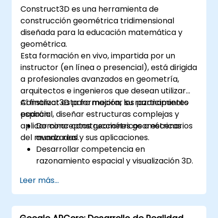
Construct3D es una herramienta de
construcción geométrica tridimensional
diseñada para la educación matemática y
geométrica.
Esta formación en vivo, impartida por un
instructor (en línea o presencial), está dirigida
a profesionales avanzados en geometría,
arquitectos e ingenieros que desean utilizar
Construct3D para mejorar su razonamiento
Al finalizar esta formación, los participantes
espacial, diseñar estructuras complejas y
podrán:
aplicar conceptos geométricos a escenarios
Dominar construcciones geométricas
del mundo real.
avanzadas y sus aplicaciones.
Desarrollar competencia en
razonamiento espacial y visualización 3D.
Diseñar y manipular formas geométricas
Leer más...
complejas en realidad aumentada.
Integrar la realidad aumentada con el
diseño geométrico en su práctica