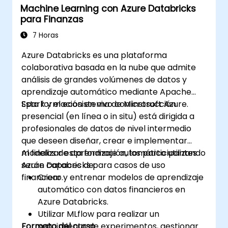
Machine Learning con Azure Databricks
para Finanzas
7 Horas
Azure Databricks es una plataforma
colaborativa basada en la nube que admite
análisis de grandes volúmenes de datos y
aprendizaje automático mediante Apache
Spark y el ecosistema de Microsoft Azure.
Esta formación en vivo con instrucción
presencial (en línea o in situ) está dirigida a
profesionales de datos de nivel intermedio
que deseen diseñar, crear e implementar
modelos de aprendizaje automático utilizando
Al finalizar esta formación, los participantes
Azure Databricks para casos de uso
serán capaces de:
financiero.
Crear y entrenar modelos de aprendizaje
automático con datos financieros en
Azure Databricks.
Utilizar MLflow para realizar un
Formato del curso
seguimiento de experimentos, gestionar