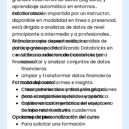
aprendizaje automático en entornos
colaborativos.
Esta formación impartida por un instructor,
disponible en modalidad en línea o presencial,
está dirigida a analistas de datos de nivel
principiante a intermedio y a profesionales
financieros que deseen realizar análisis de
Al finalizar esta capacitación, los
datos a gran escala utilizando Databricks en
participantes podrán:
casos de uso relacionados con el sector
Utilizar cuadernos de Databricks para
financiero.
consultar y analizar conjuntos de datos
financieros.
Limpiar y transformar datos financieros
Formato del curso
crudos para informes e insights.
Crear paneles de control y visualizaciones
Clases interactivas y discusión grupal.
para el seguimiento del desempeño.
Gran cantidad de ejercicios y práctica.
Colaborar con miembros del equipo en
Implementación práctica en un entorno
tiempo real mediante cuadernos
de laboratorio en vivo.
Opciones de personalización del curso
compartidos.
Para solicitar una formación