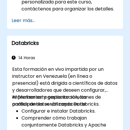
personalizada para este curso,
contáctenos para organizar los detalles.
Leer más...
Databricks
14 Horas
Esta formación en vivo impartida por un
instructor en Venezuela (en línea o
presencial) está dirigida a científicos de datos
y desarrolladores que deseen configurar,
implementar y gestionar soluciones de
Al finalizar esta capacitación, los
análisis de datos utilizando Databricks.
participantes serán capaces de:
Configurar e instalar Databricks.
Comprender cómo trabajan
conjuntamente Databricks y Apache