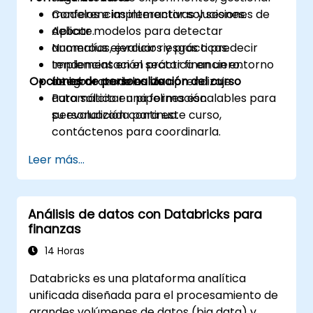
modelos e implementar soluciones.
Conferencias interactivas y sesiones de
Aplicar modelos para detectar
debate.
anomalías, evaluar riesgos o predecir
Numerous ejercicios y prácticas.
tendencias en el sector financiero.
Implementación práctica en un entorno
Opciones de personalización del curso
Integrar modelos de aprendizaje
de laboratorio en vivo.
automático en pipelines escalables para
Para solicitar una formación
su evaluación continua.
personalizada para este curso,
contáctenos para coordinarla.
Leer más...
Análisis de datos con Databricks para
finanzas
14 Horas
Databricks es una plataforma analítica
unificada diseñada para el procesamiento de
grandes volúmenes de datos (big data) y