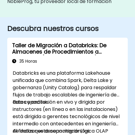
NobleProg, tu proveedor local de formación
Descubra nuestros cursos
Taller de Migración a Databricks: De
Almacenes de Procedimientos a
Lakehouse (Intensivo de 5 días)
35 Horas
Databricks es una plataforma Lakehouse
unificada que combina Spark, Delta Lake y
gobernanza (Unity Catalog) para respaldar
flujos de trabajo escalables de ingeniería de
datos y análisis.
Esta capacitación en vivo y dirigida por
instructores (en línea o en las instalaciones)
está dirigida a gerentes tecnológicos de nivel
intermedio con antecedentes en ingeniería
de datos que desean migrar lógica OLAP
Al finalizar esta capacitación, los