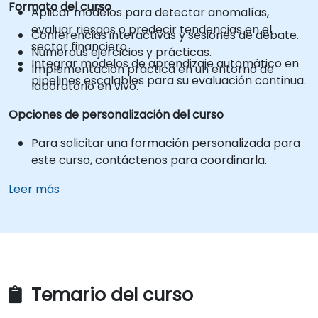
Formato del curso
Aplicar modelos para detectar anomalías,
evaluar riesgos o predecir tendencias en el
Conferencias interactivas y sesiones de debate.
sector financiero.
Numerous ejercicios y prácticas.
Integrar modelos de aprendizaje automático en
Implementación práctica en un entorno de
pipelines escalables para su evaluación continua.
laboratorio en vivo.
Opciones de personalización del curso
Para solicitar una formación personalizada para
este curso, contáctenos para coordinarla.
Leer más
Temario del curso