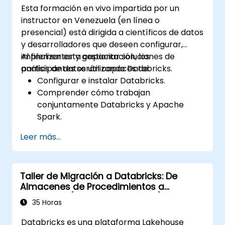
Esta formación en vivo impartida por un
instructor en Venezuela (en línea o
presencial) está dirigida a científicos de datos
y desarrolladores que deseen configurar,
implementar y gestionar soluciones de
Al finalizar esta capacitación, los
análisis de datos utilizando Databricks.
participantes serán capaces de:
Configurar e instalar Databricks.
Comprender cómo trabajan
conjuntamente Databricks y Apache
Spark.
Aprender a cargar y transformar datos
Leer más...
en Databricks.
Taller de Migración a Databricks: De
Almacenes de Procedimientos a
Lakehouse (Intensivo de 5 días)
35 Horas
Databricks es una plataforma Lakehouse