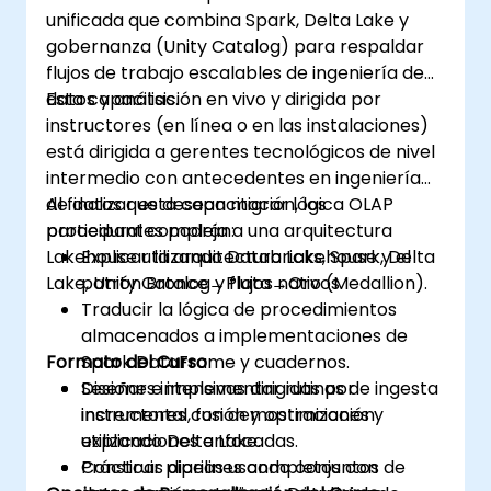
unificada que combina Spark, Delta Lake y
gobernanza (Unity Catalog) para respaldar
flujos de trabajo escalables de ingeniería de
datos y análisis.
Esta capacitación en vivo y dirigida por
instructores (en línea o en las instalaciones)
está dirigida a gerentes tecnológicos de nivel
intermedio con antecedentes en ingeniería
de datos que desean migrar lógica OLAP
Al finalizar esta capacitación, los
procedural compleja a una arquitectura
participantes podrán:
Lakehouse utilizando Databricks, Spark, Delta
Explicar la arquitectura Lakehouse y el
Lake, Unity Catalog y flujos nativos.
patrón Bronce→Plata→Oro (Medallion).
Traducir la lógica de procedimientos
almacenados a implementaciones de
Formato del Curso
Spark DataFrame y cuadernos.
Diseñar e implementar rutinas de ingesta
Sesiones intensivas dirigidas por
incremental, fusión y optimización
instructores con demostraciones y
utilizando Delta Lake.
explicaciones enfocadas.
Construir pipelines completos con
Prácticas diarias usando conjuntos de