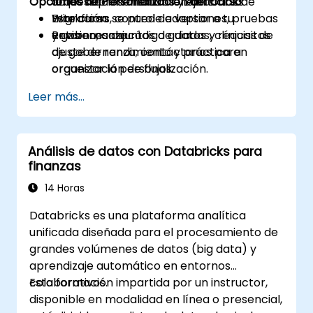
Opciones de Personalización del Curso
orquestación mediante Databricks
datos representativos y ejercicios de
Workflows, control de versiones, pruebas
migración.
Este curso se puede adaptar a tu
y gobernanza.
Revisiones de código guiadas, clínicas de
entorno, conjuntos de datos y requisitos
ajuste de rendimiento y práctica en
de gobernanza; contáctanos para
orquestación de flujos.
organizar la personalización.
Leer más...
Análisis de datos con Databricks para
finanzas
14 Horas
Databricks es una plataforma analítica
unificada diseñada para el procesamiento de
grandes volúmenes de datos (big data) y
aprendizaje automático en entornos
colaborativos.
Esta formación impartida por un instructor,
disponible en modalidad en línea o presencial,