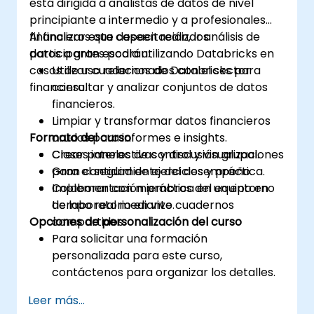
está dirigida a analistas de datos de nivel
principiante a intermedio y a profesionales
financieros que deseen realizar análisis de
Al finalizar esta capacitación, los
datos a gran escala utilizando Databricks en
participantes podrán:
casos de uso relacionados con el sector
Utilizar cuadernos de Databricks para
financiero.
consultar y analizar conjuntos de datos
financieros.
Limpiar y transformar datos financieros
Formato del curso
crudos para informes e insights.
Crear paneles de control y visualizaciones
Clases interactivas y discusión grupal.
para el seguimiento del desempeño.
Gran cantidad de ejercicios y práctica.
Colaborar con miembros del equipo en
Implementación práctica en un entorno
tiempo real mediante cuadernos
de laboratorio en vivo.
Opciones de personalización del curso
compartidos.
Para solicitar una formación
personalizada para este curso,
contáctenos para organizar los detalles.
Leer más...