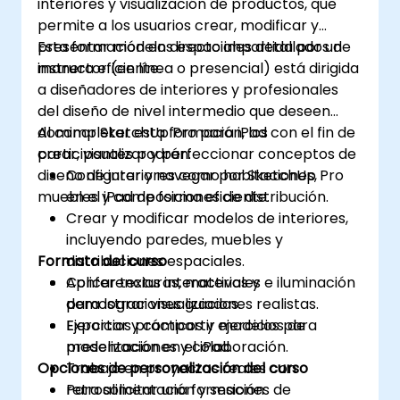
interiores y visualización de productos, que
permite a los usuarios crear, modificar y
presentar modelos espaciales detallados de
Esta formación en directo impartida por un
manera eficiente.
instructor (en línea o presencial) está dirigida
a diseñadores de interiores y profesionales
del diseño de nivel intermedio que deseen
dominar SketchUp Pro para iPad con el fin de
Al completar esta formación, los
crear, visualizar y perfeccionar conceptos de
participantes podrán:
diseño de interiores como habitaciones,
Configurar y navegar por SketchUp Pro
muebles y composiciones de distribución.
en el iPad de forma eficiente.
Crear y modificar modelos de interiores,
incluyendo paredes, muebles y
Formato del curso
distribuciones espaciales.
Aplicar texturas, materiales e iluminación
Conferencias interactivas y
para lograr visualizaciones realistas.
demostraciones guiadas.
Exportar y compartir modelos para
Ejercicios prácticos y ejercicios de
presentaciones y colaboración.
modelización en el iPad.
Opciones de personalización del curso
Trabajo en proyectos reales con
retroalimentación y sesiones de
Para solicitar una formación