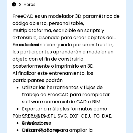
21 Horas
FreeCAD es un modelador 3D paramétrico de
código abierto, personalizable,
multiplataforma, escribible en scripts y
extensible, diseñado para crear objetos del
mundo real.
En esta formación guiada por un instructor,
los participantes aprenderán a modelar un
objeto con el fin de construirlo
posteriormente o imprimirlo en 3D.
Al finalizar este entrenamiento, los
participantes podrán:
Utilizar las herramientas y flujos de
trabajo de FreeCAD para reemplazar
software comercial de CAD o BIM.
Exportar a múltiples formatos como
Público objetivo
STEP, IGES, STL, SVG, DXF, OBJ, IFC, DAE,
entre otros.
Diseñadores
Utilizar Python para ampliar la
Desarrolladores