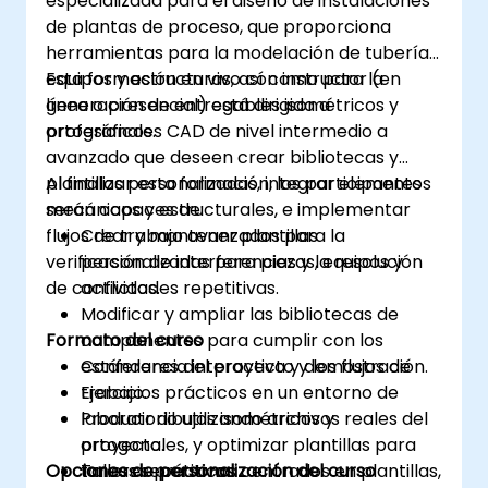
especializada para el diseño de instalaciones
de plantas de proceso, que proporciona
herramientas para la modelación de tuberías,
equipos y estructuras, así como para la
Esta formación en vivo con instructor (en
generación de entregables isométricos y
línea o presencial) está dirigida a
ortográficos.
profesionales CAD de nivel intermedio a
avanzado que deseen crear bibliotecas y
plantillas personalizadas, integrar elementos
Al finalizar esta formación, los participantes
mecánicos y estructurales, e implementar
serán capaces de:
flujos de trabajo avanzados para la
Crear y mantener plantillas
verificación de interferencias y la resolución
personalizadas para piezas, equipos y
de conflictos.
actividades repetitivas.
Modificar y ampliar las bibliotecas de
Formato del curso
componentes para cumplir con los
estándares del proyecto y los flujos de
Conferencia interactiva y demostración.
trabajo.
Ejercicios prácticos en un entorno de
Producir dibujos isométricos y
laboratorio utilizando archivos reales del
ortogonales, y optimizar plantillas para
proyecto.
Opciones de personalización del curso
tareas repetitivas.
Talleres prácticos centrados en plantillas,