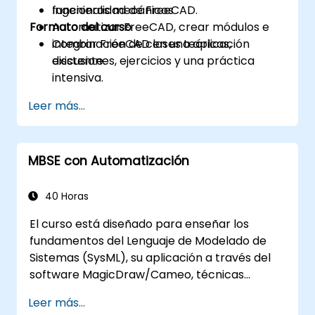
funcionalidad de FreeCAD.
Ingenieros mecánicos
Formato del curso
Automatizar FreeCAD, crear módulos e
integrar FreeCAD en una aplicación
Combinación de clases teóricas,
existente.
discusiones, ejercicios y una práctica
intensiva.
Leer más...
MBSE con Automatización
40 Horas
El curso está diseñado para enseñar los
fundamentos del Lenguaje de Modelado de
Sistemas (SysML), su aplicación a través del
software MagicDraw/Cameo, técnicas
básicas de simulación de MBSE (Ingeniería de
Leer más...
Sistemas Basada en Modelos) y las mejores