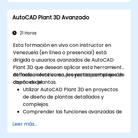
AutoCAD Plant 3D Avanzado
21 Horas
Esta formación en vivo con instructor en
Venezuela (en línea o presencial) está
dirigida a usuarios avanzados de AutoCAD
Plant 3D que desean aplicar esta herramienta
de forma efectiva en proyectos complejos de
Al finalizar este curso, los participantes serán
diseño de plantas.
capaces de:
Utilizar AutoCAD Plant 3D en proyectos
de diseño de plantas detallados y
complejos.
Comprender las funciones avanzadas de
AutoCAD Plant 3D, como la creación de
Leer más...
componentes personalizados, la gestión
avanzada de datos y el trazado complejo