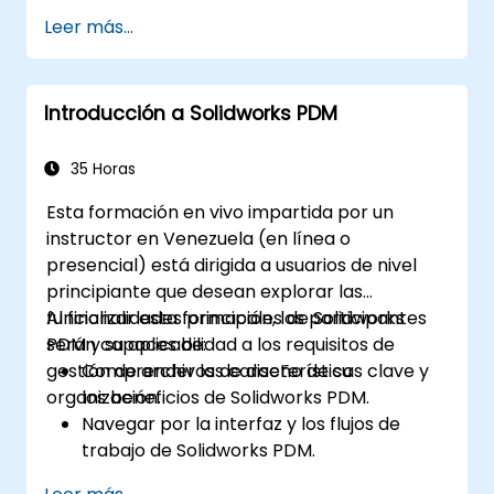
eléctricos, disposiciones de paneles y
Leer más...
diagramas de cableado.
Utilizar las herramientas y funciones
avanzadas de AutoCAD Electrical para
Introducción a Solidworks PDM
mejorar la productividad.
Aplicar las mejores prácticas en el diseño
eléctrico y su documentación.
35 Horas
Esta formación en vivo impartida por un
instructor en Venezuela (en línea o
presencial) está dirigida a usuarios de nivel
principiante que desean explorar las
funcionalidades principales de Solidworks
Al finalizar esta formación, los participantes
PDM y su aplicabilidad a los requisitos de
serán capaces de:
gestión de archivos de diseño de su
Comprender las características clave y
organización.
los beneficios de Solidworks PDM.
Navegar por la interfaz y los flujos de
trabajo de Solidworks PDM.
Realizar tareas básicas de usuario final,