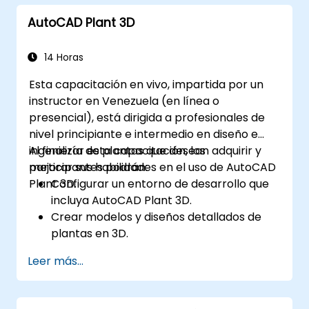
de tuberías.
AutoCAD Plant 3D
Gestionar proyectos a gran escala y
colaborar eficazmente con equipos que
utilizan distintas herramientas de
14 Horas
software.
Esta capacitación en vivo, impartida por un
Personalizar el software y automatizar
instructor en Venezuela (en línea o
tareas repetitivas para adaptarse a las
presencial), está dirigida a profesionales de
necesidades específicas de cada
nivel principiante e intermedio en diseño e
proyecto.
ingeniería de plantas que desean adquirir y
Al finalizar esta capacitación, los
mejorar sus habilidades en el uso de AutoCAD
participantes podrán:
Plant 3D.
Configurar un entorno de desarrollo que
incluya AutoCAD Plant 3D.
Crear modelos y diseños detallados de
plantas en 3D.
Generar planos isométricos y
Leer más...
ortográficos precisos.
Documentar y colaborar eficazmente en
los diseños de plantas.