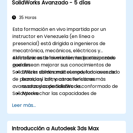
SolidWorks Avanzado - 5 días
Depurar problemas comunes en
AutoCAD Plant 3D.
35 Horas
Esta formación en vivo impartida por un
instructor en Venezuela (en línea o
presencial) está dirigida a ingenieros de
mecatrónica, mecánicos, eléctricos y
electrónicos de nivel intermedio a avanzado
Al finalizar esta formación, los participantes
que desean mejorar sus conocimientos de
podrán:
SolidWorks dominando el modelado avanzado
Utilizar sólidos multcuerpo, funciones de
de piezas, así como otras funciones
barrido y loft, y características más
avanzadas y capacidades de conformado de
avanzadas de SolidWorks.
SolidWorks.
Aprovechar las capacidades de
modelado de ensamblajes de SolidWorks.
Leer más...
Dominar las funciones de modelado
avanzado de SolidWorks.
Introducción a Autodesk 3ds Max