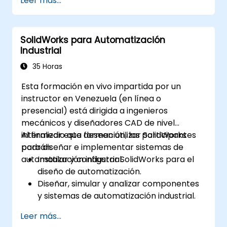
Leer más...
como el registro (check-in) y desregistro
(check-out) de archivos, control de
versiones y búsqueda.
SolidWorks para Automatización
Explorar las funcionalidades
Industrial
administrativas, incluida la configuración
del almacén de datos (vault), permisos
35 Horas
de usuario y personalización de flujos de
Esta formación en vivo impartida por un
trabajo.
instructor en Venezuela (en línea o
Evaluar el potencial de implementación
presencial) está dirigida a ingenieros
de Solidworks PDM en múltiples sitios de
mecánicos y diseñadores CAD de nivel
la empresa.
intermedio que deseen utilizar SolidWorks
Al finalizar esta formación, los participantes
para diseñar e implementar sistemas de
podrán:
automatización industrial.
Instalar y configurar SolidWorks para el
diseño de automatización.
Diseñar, simular y analizar componentes
y sistemas de automatización industrial.
Exportar diseños para su implementación
Leer más...
en entornos industriales reales.