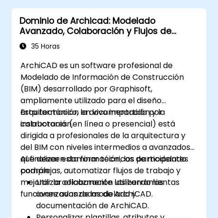
Dominio de Archicad: Modelado
Avanzado, Colaboración y Flujos de
Trabajo BIM
35 Horas
ArchiCAD es un software profesional de
Modelado de Información de Construcción
(BIM) desarrollado por Graphisoft,
ampliamente utilizado para el diseño
arquitectónico, la documentación y la
Esta formación en vivo impartida por
colaboración.
instructores (en línea o presencial) está
dirigida a profesionales de la arquitectura y
del BIM con niveles intermedios a avanzados
que deseen dominar técnicas de modelado
Al finalizar esta formación, los participantes
complejas, automatizar flujos de trabajo y
podrán:
mejorar la colaboración utilizando las
Utilizar eficazmente las herramientas
funciones avanzadas de ArchiCAD.
avanzadas de modelado y
documentación de ArchiCAD.
Personalizar plantillas, atributos y