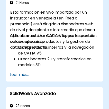
splines.
21 Horas
Aplicar colores, texturas y efectos a
Esta formación en vivo impartida por un
objetos 3D mediante materiales y mapas
instructor en Venezuela (en línea o
de 3ds Max.
presencial) está dirigida a diseñadores web
Configurar la escena y ajustar la
de nivel principiante e intermedio que desean
iluminación y la perspectiva utilizando
aprender a utilizar CATIA V5 para la creación
Al finalizar esta formación, los participantes
luces y cámaras de 3ds Max.
colaborativa de productos y la gestión de
serán capaces de:
Animar objetos 3D y crear fotogramas
datos del producto.
Comprender la interfaz y la navegación
clave, curvas y trayectorias con las
de CATIA V5.
herramientas y controladores de
Crear bocetos 2D y transformarlos en
animación de 3ds Max.
modelos 3D.
Renderizar la escena y exportar la
Desarrollar ensamblajes para combinar
imagen o el video final mediante las
Leer más...
múltiples componentes.
herramientas y configuraciones de
renderizado de 3ds Max.
SolidWorks Avanzado
28 Horas