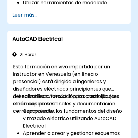
Utilizar herramientas de modelado
avanzadas como barridos, extrusiones
Leer más...
por perfil y superficies.
Aplicar tablas de diseño, ecuaciones y
controles paramétricos.
AutoCAD Electrical
Ejecutar simulaciones y estudios de
movimiento para validar los diseños.
21 Horas
Esta formación en vivo impartida por un
instructor en Venezuela (en línea o
presencial) está dirigida a ingenieros y
diseñadores eléctricos principiantes que
desean utilizar AutoCAD para crear dibujos
Al finalizar esta formación, los participantes
eléctricos profesionales y documentación
serán capaces de:
correspondiente.
Comprender los fundamentos del diseño
y trazado eléctrico utilizando AutoCAD
Electrical.
Aprender a crear y gestionar esquemas