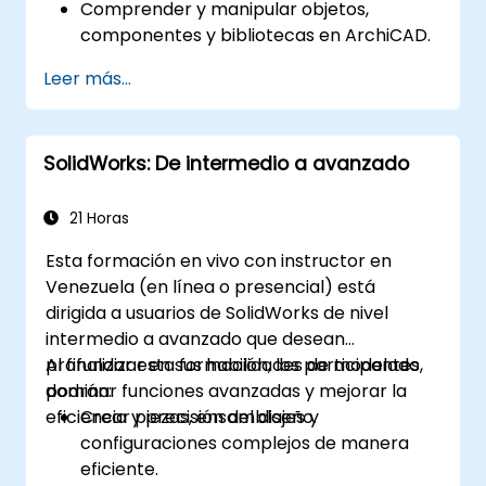
Comprender y manipular objetos,
componentes y bibliotecas en ArchiCAD.
Crear secciones detalladas de edificios,
Leer más...
alzado e detalles de componentes.
Analizar y optimizar el rendimiento
energético del edificio utilizando las
SolidWorks: De intermedio a avanzado
herramientas de análisis energético de
ArchiCAD.
Desarrollar renderizados fotorrealistas y
21 Horas
animaciones para presentaciones.
Esta formación en vivo con instructor en
Automatizar procesos de construcción y
Venezuela (en línea o presencial) está
ejecutar simulaciones de rendimiento.
dirigida a usuarios de SolidWorks de nivel
intermedio a avanzado que desean
profundizar en sus habilidades de modelado,
Al finalizar esta formación, los participantes
dominar funciones avanzadas y mejorar la
podrán:
eficiencia y precisión del diseño.
Crear piezas, ensamblajes y
configuraciones complejos de manera
eficiente.