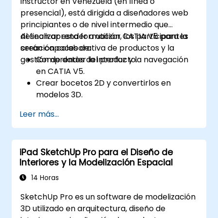
instructor en Venezuela (en línea o
presencial), está dirigida a diseñadores web
principiantes o de nivel intermedio que
desean aprender a utilizar CATIA V5 para la
Al finalizar esta formación, los participantes
creación colaborativa de productos y la
serán capaces de:
gestión de datos del producto.
Comprender la interfaz y la navegación
en CATIA V5.
Crear bocetos 2D y convertirlos en
modelos 3D.
Desarrollar ensamblajes para combinar
Leer más...
múltiples componentes.
iPad SketchUp Pro para el Diseño de
Interiores y la Modelización Espacial
14 Horas
SketchUp Pro es un software de modelización
3D utilizado en arquitectura, diseño de