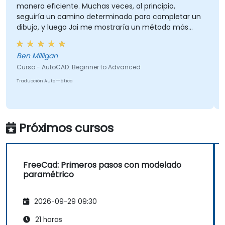
era eficiente. Muchas veces, al principio,
pantalla
uiría un camino determinado para completar un
ujo, y luego Jai me mostraría un método más
Ramon Vann Cleff - DO
illo o eficiente.
Technolo
Curso - S
Milligan
o - AutoCAD: Beginner to Advanced
Traducción 
cción Automática
Próximos cursos
FreeCad: Primeros pasos con modelado
paramétrico
2026-09-29 09:30
21 horas