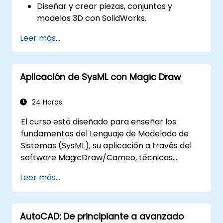
Diseñar y crear piezas, conjuntos y
modelos 3D con SolidWorks.
Leer más...
Aplicación de SysML con Magic Draw
24 Horas
El curso está diseñado para enseñar los
fundamentos del Lenguaje de Modelado de
Sistemas (SysML), su aplicación a través del
software MagicDraw/Cameo, técnicas
básicas de simulación de Ingeniería de
Leer más...
Sistemas Basada en Modelos (MBSE) y
mejores prácticas en MBSE.
AutoCAD: De principiante a avanzado