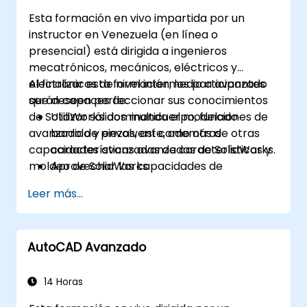
Esta formación en vivo impartida por un
instructor en Venezuela (en línea o
presencial) está dirigida a ingenieros
mecatrónicos, mecánicos, eléctricos y
electrónicos de nivel intermedio a avanzado
Al finalizar esta formación, los participantes
que deseen perfeccionar sus conocimientos
serán capaces de:
de SolidWorks dominando el modelado
Utilizar sólidos multicuerpo, funciones de
avanzado de piezas, así como otras
barrido y envolvente, además de otras
capacidades avanzadas de características y
características avanzadas de SolidWorks.
moldeo de SolidWorks.
Aprovechar las capacidades de
modelado de ensamblajes de SolidWorks.
Leer más...
Dominar las características de modelado
avanzado de SolidWorks.
AutoCAD Avanzado
14 Horas