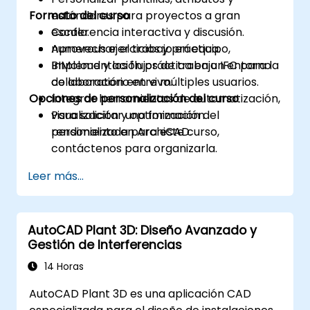
Formato del curso
estándares para proyectos a gran
escala.
Conferencia interactiva y discusión.
Aprovechar el trabajo en equipo,
numerous ejercicios y práctica.
BIMcloud y los flujos de trabajo IFC para la
Implementación práctica en un entorno
colaboración entre múltiples usuarios.
de laboratorio en vivo.
Opciones de personalización del curso
Integrar herramientas de automatización,
visualización y optimización del
Para solicitar una formación
rendimiento en ArchiCAD.
personalizada para este curso,
contáctenos para organizarla.
Leer más...
AutoCAD Plant 3D: Diseño Avanzado y
Gestión de Interferencias
14 Horas
AutoCAD Plant 3D es una aplicación CAD