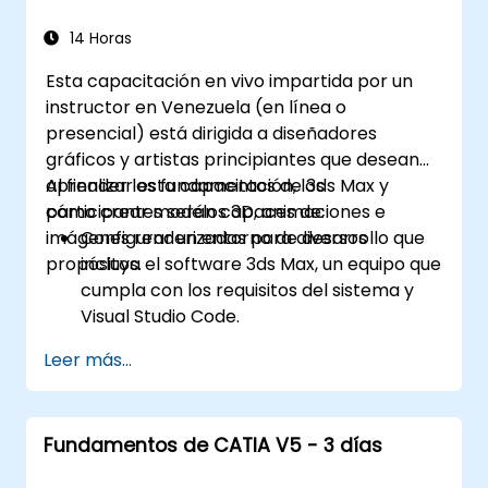
14 Horas
Esta capacitación en vivo impartida por un
instructor en Venezuela (en línea o
presencial) está dirigida a diseñadores
gráficos y artistas principiantes que desean
aprender los fundamentos de 3ds Max y
Al finalizar esta capacitación, los
cómo crear modelos 3D, animaciones e
participantes serán capaces de:
imágenes renderizadas para diversos
Configurar un entorno de desarrollo que
propósitos.
incluya el software 3ds Max, un equipo que
cumpla con los requisitos del sistema y
Visual Studio Code.
Crear un proyecto básico en 3ds Max y
Leer más...
explorar la interfaz de usuario y las
herramientas de navegación.
Utilizar las herramientas y modificadores
Fundamentos de CATIA V5 - 3 días
de 3ds Max para crear y editar objetos
3D, como primitivos, formas, mallas y