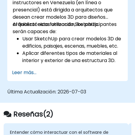
instructores en Venezuela (en línea o
MagicDraw/Cameo.​
presencial) está dirigida a arquitectos que
desean crear modelos 3D para diseños
arquitectónicos utilizando SketchUp.
Al finalizar esta formación, los participantes
serán capaces de:
Usar SketchUp para crear modelos 3D de
edificios, paisajes, escenas, muebles, etc.
Aplicar diferentes tipos de materiales al
interior y exterior de una estructura 3D.
Geolocalizar una estructura modelada
Leer más...
para mapear elementos realistas, como
las sombras.
Última Actualización:
2026-07-03
Reseñas(2)
ender cómo interactuar con el software de
Las prác