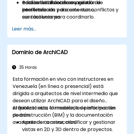
Realizar verificación avanzada de
edición de bibliotecas y gestión de
Para solicitar una formación
interferencias y documentar conflictos y
conflictos.
personalizada para este curso,
sus resoluciones.
contáctenos para coordinarlo.
Leer más...
Dominio de ArchiCAD
35 Horas
Esta formación en vivo con instructores en
Venezuela (en línea o presencial) está
dirigida a arquitectos de nivel intermedio que
desean utilizar ArchiCAD para el diseño
arquitectónico, el modelado de información
Al finalizar esta formación, los participantes
de construcción (BIM) y la documentación
podrán:
avanzada de construcción.
Aprender a crear, modificar y gestionar
vistas en 2D y 3D dentro de proyectos.