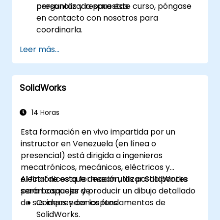
preguntas y respuestas.
personalizada para este curso, póngase
en contacto con nosotros para
coordinarla.
Leer más...
SolidWorks
14 Horas
Esta formación en vivo impartida por un
instructor en Venezuela (en línea o
presencial) está dirigida a ingenieros
mecatrónicos, mecánicos, eléctricos y
electrónicos que desean utilizar SolidWorks
Al final de esta formación, los participantes
para bosquejar y producir un dibujo detallado
serán capaces de:
de sus ideas y conceptos.
Comprender los fundamentos de
SolidWorks.