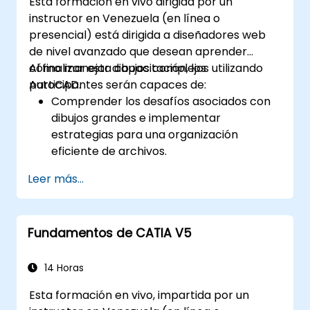
Esta formación en vivo dirigida por un
instructor en Venezuela (en línea o
presencial) está dirigida a diseñadores web
de nivel avanzado que desean aprender
cómo manejar dibujos complejos utilizando
Al finalizar esta capacitación, los
AutoCAD.
participantes serán capaces de:
Comprender los desafíos asociados con
dibujos grandes e implementar
estrategias para una organización
eficiente de archivos.
Aplicar técnicas para mejorar el
Leer más...
rendimiento del dibujo y manejar las
regeneraciones de manera eficiente.
Fundamentos de CATIA V5
14 Horas
Esta formación en vivo, impartida por un